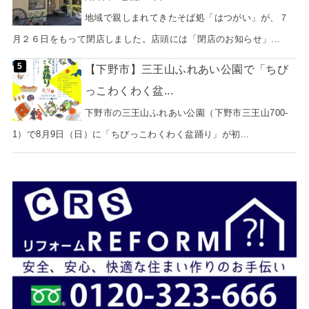
地域で親しまれてきたそば処「はつがい」が、７
月２６日をもって閉店しました。店頭には「閉店のお知らせ」...
【下野市】三王山ふれあい公園で「ちび
っこわくわく盆...
下野市の三王山ふれあい公園（下野市三王山700-
1）で8月9日（日）に「ちびっこわくわく盆踊り」が初...