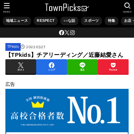
MENU
SEARCH
地域ニュース
RESPECT
○○な話
スポーツ
特集
お店
2022.03.27
TPkids
【TPkids】チアリーディング／近藤結愛さん
ポスト
シェア
送る
Pocket
広告