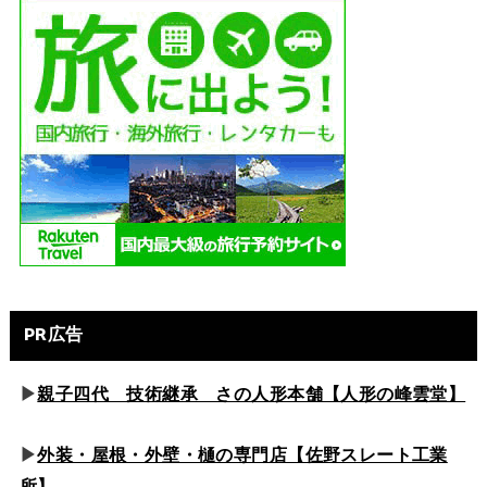
PR広告
▶
親子四代 技術継承 さの人形本舗【人形の峰雲堂】
▶
外装・屋根・外壁・樋の専門店【佐野スレート工業
所】