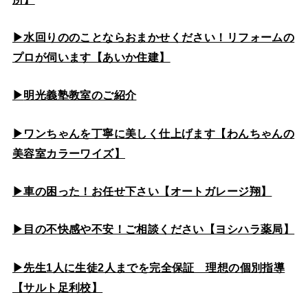
▶水回りののこと
ならおまかせください！リフォームの
プロが伺います【あいか住建】
▶
明光義塾教室のご紹介
▶ワンちゃんを丁寧に美しく仕上げます【わんちゃんの
美容室カラーワイズ】
▶車の困った！お任せ下さい【オートガレージ翔】
▶目の不快感や不安！ご相談ください【ヨシハラ薬局】
▶先生1人に生徒2人までを完全保証 理想の個別指導
【サルト足利校】