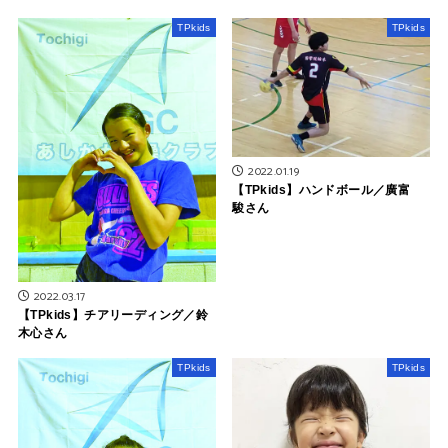
TPkids
TPkids
2022.01.19
【TPkids】ハンドボール／廣富
駿さん
2022.03.17
【TPkids】チアリーディング／鈴
木心さん
TPkids
TPkids