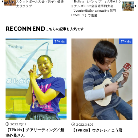
スケットボール大会（男子）優勝
「Bullets （バレッツ）」/USAナシ
犬伏クラブ
ョナルズ2022全国選手権大会
（Jyunior編成chairleading部門
LEVEL１）で優勝
RECOMMEND
TPkids
TPkids
2022.03.12
2022.04.06
【TPkids】チアリーディング／船
【TPkids】ウクレレ／こう君
津心葵さん