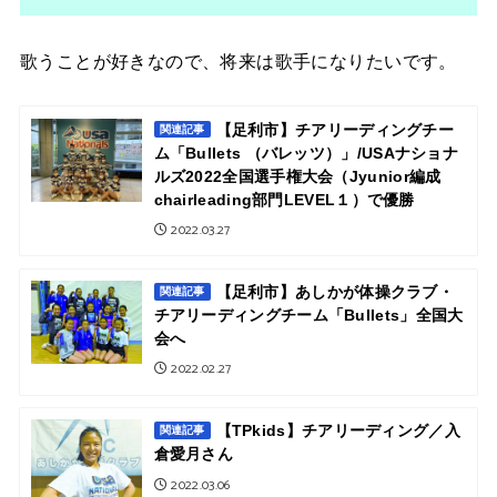
歌うことが好きなので、将来は歌手になりたいです。
【足利市】チアリーディングチー
関連記事
ム「Bullets （バレッツ）」/USAナショナ
ルズ2022全国選手権大会（Jyunior編成
chairleading部門LEVEL１）で優勝
2022.03.27
【足利市】あしかが体操クラブ・
関連記事
チアリーディングチーム「Bullets」全国大
会へ
2022.02.27
【TPkids】チアリーディング／入
関連記事
倉愛月さん
2022.03.06