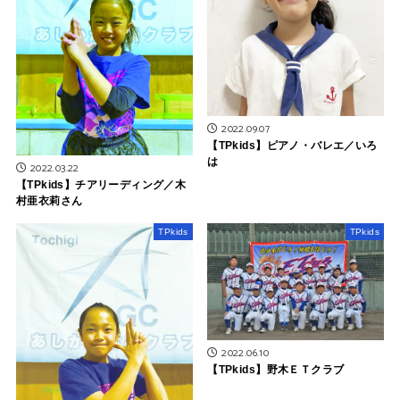
2022.09.07
【TPkids】ピアノ・バレエ／いろ
は
2022.03.22
【TPkids】チアリーディング／木
村亜衣莉さん
TPkids
TPkids
2022.06.10
【TPkids】野木ＥＴクラブ