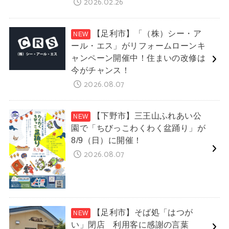
2026.02.26
【足利市】「（株）シー・ア
ール・エス」がリフォームローンキ
ャンペーン開催中！住まいの改修は
今がチャンス！
2026.08.07
【下野市】三王山ふれあい公
園で「ちびっこわくわく盆踊り」が
8/9（日）に開催！
2026.08.07
【足利市】そば処「はつが
い」閉店 利用客に感謝の言葉