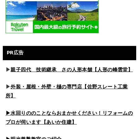
PR広告
▶
親子四代 技術継承 さの人形本舗【人形の峰雲堂】
▶
外装・屋根・外壁・樋の専門店【佐野スレート工業
所】
▶水回りののこと
ならおまかせください！リフォームの
プロが伺います【あいか住建】