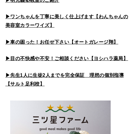
▶
明光義塾教室のご紹介
▶ワンちゃんを丁寧に美しく仕上げます【わんちゃんの
美容室カラーワイズ】
▶車の困った！お任せ下さい【オートガレージ翔】
▶目の不快感や不安！ご相談ください【ヨシハラ薬局】
▶先生1人に生徒2人までを完全保証 理想の個別指導
【サルト足利校】