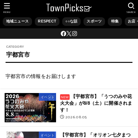
MENU
SEARCH
地域ニュース
RESPECT
○○な話
スポーツ
特集
お店
宇都宮市
宇都宮市の情報をお届けします
【宇都宮市】「うつのみや花
イベント
火大会」が8/8（土）に開催されま
す！
2026.08.05
【宇都宮市】「オリオン七夕まつ
イベント