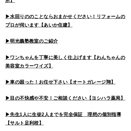
所】
▶水回りののこと
ならおまかせください！リフォームの
プロが伺います【あいか住建】
▶
明光義塾教室のご紹介
▶ワンちゃんを丁寧に美しく仕上げます【わんちゃんの
美容室カラーワイズ】
▶車の困った！お任せ下さい【オートガレージ翔】
▶目の不快感や不安！ご相談ください【ヨシハラ薬局】
▶先生1人に生徒2人までを完全保証 理想の個別指導
【サルト足利校】