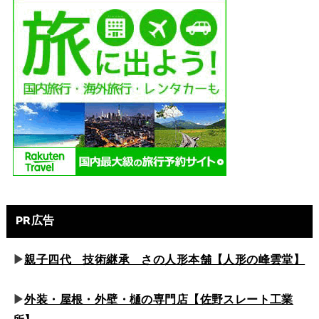
PR広告
▶
親子四代 技術継承 さの人形本舗【人形の峰雲堂】
▶
外装・屋根・外壁・樋の専門店【佐野スレート工業