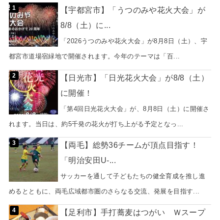
【宇都宮市】「うつのみや花火大会」が
8/8（土）に...
「2026うつのみや花火大会」が8月8日（土）、宇
都宮市道場宿緑地で開催されます。今年のテーマは「百...
【日光市】「日光花火大会」が8/8（土）
に開催！
「第4回日光花火大会」が、8月8日（土）に開催さ
れます。当日は、約5千発の花火が打ち上がる予定となっ...
【両毛】総勢36チームが頂点目指す！
「明治安田U-...
サッカーを通して子どもたちの健全育成を推し進
めるとともに、両毛広域都市圏のさらなる交流、発展を目指す...
【足利市】手打蕎麦はつがい Ｗスープ