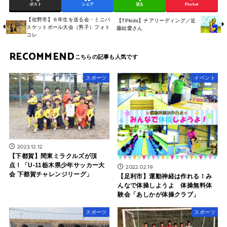
ポスト
シェア
送る
Pocket
【佐野市】６年生を送る会・ミニバ
【TPkids】チアリーディング／近
スケットボール大会（男子）フォト
藤結愛さん
コレ
RECOMMEND
スポーツ
イベント
2023.12.12
【下都賀】間東ミラクルズが頂
点！「U-11栃木県少年サッカー大
2022.02.19
会 下都賀チャレンジリーグ」
【足利市】運動神経は作れる！み
んなで体操しようよ 体操無料体
験会「あしかが体操クラブ」
スポーツ
スポーツ