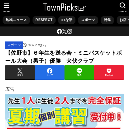
MENU
SEARCH
地域ニュース
RESPECT
○○な話
スポーツ
特集
お店
2022.03.27
スポーツ
【佐野市】６年生を送る会・ミニバスケットボ
ール大会（男子）優勝 犬伏クラブ
ポスト
シェア
送る
Pocket
広告