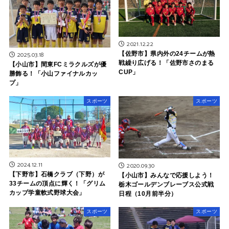
2021.12.22
2025.03.18
【佐野市】県内外の24チームが熱
戦繰り広げる！「佐野市さのまる
【小山市】間東FCミラクルズが優
CUP」
勝飾る！「小山ファイナルカッ
プ」
スポーツ
スポーツ
2024.12.11
2020.09.30
【下野市】石橋クラブ（下野）が
【小山市】みんなで応援しよう！
33チームの頂点に輝く！「グリム
栃木ゴールデンブレーブス公式戦
カップ学童軟式野球大会」
日程（10月前半分）
スポーツ
スポーツ