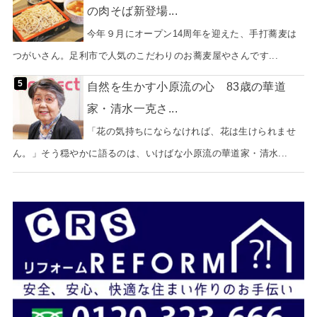
の肉そば新登場...
今年９月にオープン14周年を迎えた、手打蕎麦は
つがいさん。足利市で人気のこだわりのお蕎麦屋やさんです...
自然を生かす小原流の心 83歳の華道
家・清水一克さ...
「花の気持ちにならなければ、花は生けられませ
ん。」そう穏やかに語るのは、いけばな小原流の華道家・清水...