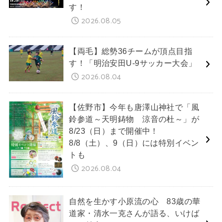
す！
2026.08.05
【両毛】総勢36チームが頂点目指
す！「明治安田U-9サッカー大会」
2026.08.04
【佐野市】今年も唐澤山神社で「風
鈴参道～天明鋳物 涼音の杜～」が
8/23（日）まで開催中！
8/8（土）、9（日）には特別イベン
トも
2026.08.04
自然を生かす小原流の心 83歳の華
道家・清水一克さんが語る、いけば