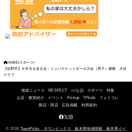
HOME
スポーツ
【佐野市】６年生を送る会・ミニバスケットボール大会（男子）優勝 犬伏
クラブ
地域ニュース
RESPECT
○○な話
スポーツ
特集
お店・教室紹介
イベント
Pickup
TPkids
フォトコレ
開店・閉店
広告掲載
利用規約
© 2026
TownPicks タウンピックス 栃木県地域情報 栃木県イベ