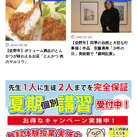
2021.01.26
【佐野市】四季の自然と大切な行
2022.02.09
事描く作品 安藤勇寿「少年の
【佐野市】ボリューム満点のとん
日」美術館で『歳時記展』
かつが味わえるお店「とんかつ 肉
のマルコウ」