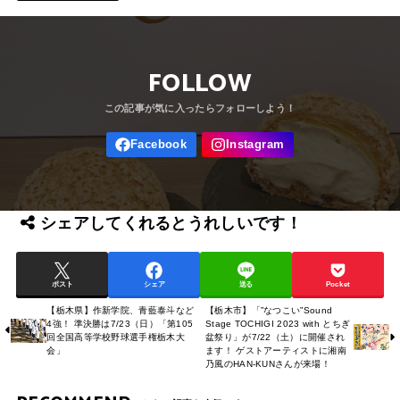
FOLLOW
シェアしてくれるとうれしいです！
ポスト
シェア
送る
Pocket
【栃木県】作新学院、青藍泰斗など
【栃木市】「”なつこい”Sound
4強！ 準決勝は7/23（日）「第105
Stage TOCHIGI 2023 with とちぎ
回全国高等学校野球選手権栃木大
盆祭り」が7/22（土）に開催され
会」
ます！ ゲストアーティストに湘南
乃風のHAN-KUNさんが来場！