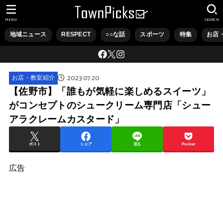
MENU
SEARCH
地域ニュース
RESPECT
○○な話
スポーツ
特集
お店
2023.07.20
お店・教室紹介
【佐野市】「誰もが気軽に楽しめるスイーツ」
がコンセプトのシュークリーム専門店「シュー
アラクレームカスタード」
ポスト
シェア
送る
Pocket
広告