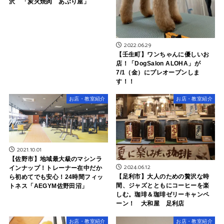
沢 「炭火焼肉 あぶり屋」
2022.06.29
【壬生町】ワンちゃんに優しいお
店！「DogSalon ALOHA」が
7/1（金）にプレオープンしま
す！！
お店・教室紹介
お店・教室紹介
2021.10.01
【佐野市】地域最大級のマシンラ
2024.06.12
インナップ！トレーナー在中だか
【足利市】大人のための贅沢な時
ら初めてでも安心！24時間フィッ
間、ジャズとともにコーヒーを楽
トネス「AEGYM佐野田沼」
しむ。珈琲＆珈琲ゼリーキャンペ
ーン！ 大和屋 足利店
お店・教室紹介
お店・教室紹介