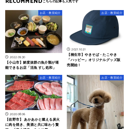
RECOMMEND
お店・教室紹介
お店・教室紹介
2021.10.31
【桐生市】やきそば・たこやき
2022.09.30
「ハッピー」オリジナルグッズ販
【小山市】鮮度抜群の魚介類が堪
売開始！
能できるお店「活魚 すし処和」
お店・教室紹介
お店・教室紹介
2020.08.06
【佐野市】 あかあかと燃える炭火
に肉を焼き、美酒と共に味わう贅