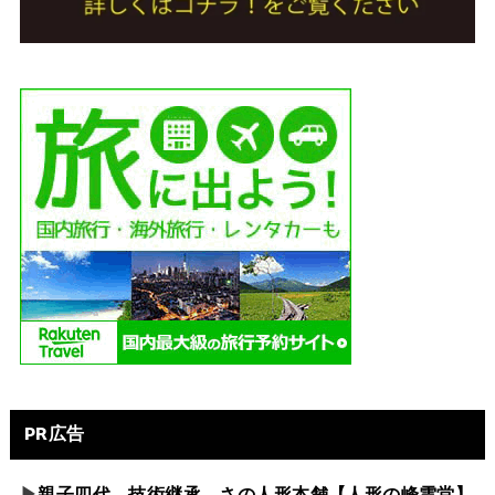
PR広告
▶
親子四代 技術継承 さの人形本舗【人形の峰雲堂】