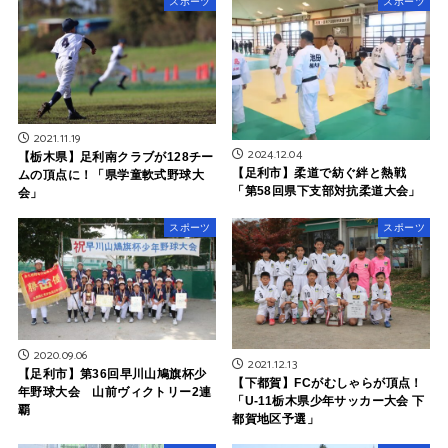
スポーツ
スポーツ
2021.11.19
2024.12.04
【栃木県】足利南クラブが128チー
【足利市】柔道で紡ぐ絆と熱戦
ムの頂点に！「県学童軟式野球大
「第58回県下支部対抗柔道大会」
会」
スポーツ
スポーツ
2020.09.06
2021.12.13
【足利市】第36回早川山鳩旗杯少
【下都賀】FCがむしゃらが頂点！
年野球大会 山前ヴィクトリー2連
「U-11栃木県少年サッカー大会 下
覇
都賀地区予選」