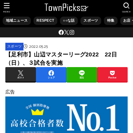
MENU
SEARCH
地域ニュース
RESPECT
○○な話
スポーツ
特集
お店
2022.05.25
スポーツ
【足利市】山辺マスターリーグ2022 22日
（日）、３試合を実施
ポスト
シェア
送る
Pocket
広告