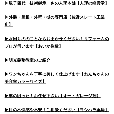
▶
親子四代 技術継承 さの人形本舗【人形の峰雲堂】
▶
外装・屋根・外壁・樋の専門店【佐野スレート工業
所】
▶水回りののこと
ならおまかせください！リフォームの
プロが伺います【あいか住建】
▶
明光義塾教室のご紹介
▶ワンちゃんを丁寧に美しく仕上げます【わんちゃんの
美容室カラーワイズ】
▶車の困った！お任せ下さい【オートガレージ翔】
▶目の不快感や不安！ご相談ください【ヨシハラ薬局】