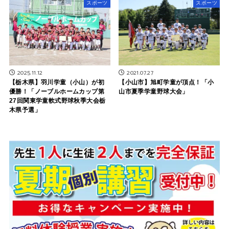
スポーツ
スポーツ
2025.11.12
2021.07.27
【栃木県】羽川学童（小山）が初
【小山市】旭町学童が頂点！「小
優勝！「ノーブルホームカップ第
山市夏季学童野球大会」
27回関東学童軟式野球秋季大会栃
木県予選」