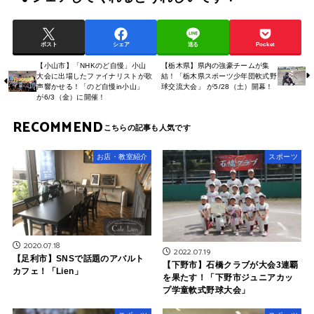
ポスト
シェア
送る
Pocket
【小山市】「NHKのど自慢」小山
【栃木県】県内の強豪チームが集
大会に出場したファイナリストが歌
結！「栃木県スポーツ少年団軟式野
声響かせる！「のど自慢in小山」
球交流大会」 が5/28（土）開幕！
が6/3（金）に開催！
RECOMMEND
お店・教室紹介
スポーツ
2020.07.18
2022.07.19
【足利市】SNSで話題のアバルト
【下野市】石橋クラブが大会3連覇
カフェ！「Lien」
を果たす！「下野市ジュニアカッ
プ学童軟式野球大会」