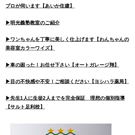
プロが伺います【あいか住建】
▶
明光義塾教室のご紹介
▶ワンちゃんを丁寧に美しく仕上げます【わんちゃんの
美容室カラーワイズ】
▶車の困った！お任せ下さい【オートガレージ翔】
▶目の不快感や不安！ご相談ください【ヨシハラ薬局】
▶先生1人に生徒2人までを完全保証 理想の個別指導
【サルト足利校】