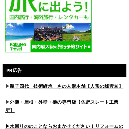
PR広告
▶
親子四代 技術継承 さの人形本舗【人形の峰雲堂】
▶
外装・屋根・外壁・樋の専門店【佐野スレート工業
所】
▶水回りののこと
ならおまかせください！リフォームの