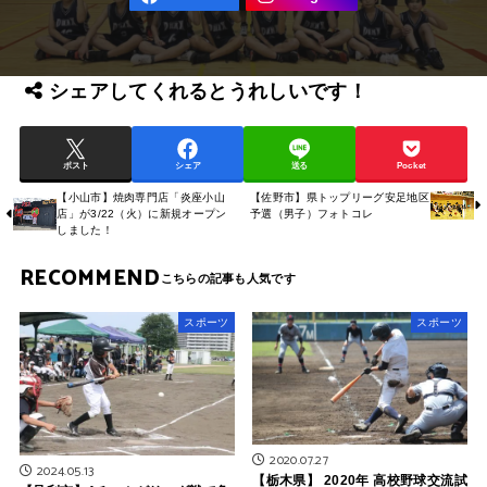
シェアしてくれるとうれしいです！
ポスト
シェア
送る
Pocket
【小山市】焼肉専門店「炎座小山
【佐野市】県トップリーグ安足地区
店」が3/22（火）に新規オープン
予選（男子）フォトコレ
しました！
RECOMMEND
スポーツ
スポーツ
2020.07.27
2024.05.13
【栃木県】 2020年 高校野球交流試