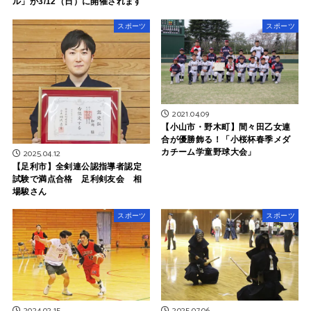
ル」が3/12（日）に開催されます
スポーツ
スポーツ
2021.04.09
【小山市・野木町】間々田乙女連
合が優勝飾る！「小桜杯春季メダ
2025.04.12
カチーム学童野球大会」
【足利市】全剣連公認指導者認定
試験で満点合格 足利剣友会 相
場駿さん
スポーツ
スポーツ
2024.02.15
2025.07.06