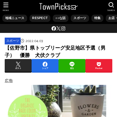
MENU
SEARCH
地域ニュース
RESPECT
○○な話
スポーツ
特集
お店
2022.04.03
スポーツ
【佐野市】県トップリーグ安足地区予選（男
子） 優勝 犬伏クラブ
ポスト
シェア
送る
Pocket
広告