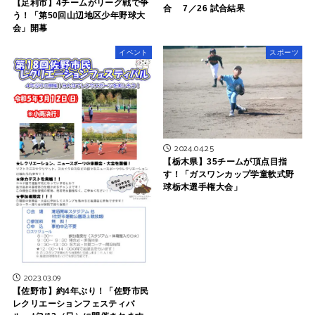
【足利市】4チームがリーグ戦で争
合 7／26 試合結果
う！「第50回山辺地区少年野球大
会」開幕
イベント
スポーツ
2024.04.25
【栃木県】35チームが頂点目指
す！「ガスワンカップ学童軟式野
球栃木選手権大会」
2023.03.09
【佐野市】約4年ぶり！「佐野市民
レクリエーションフェスティバ