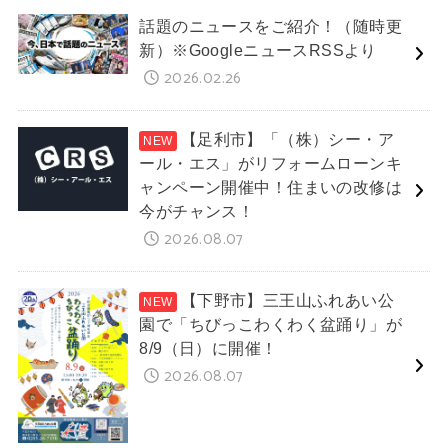
話題のニュースをご紹介！（随時更
新）※GoogleニュースRSSより
2026.02.26
【足利市】「（株）シー・ア
ール・エス」がリフォームローンキ
ャンペーン開催中！住まいの改修は
今がチャンス！
2026.08.07
【下野市】三王山ふれあい公
園で「ちびっこわくわく盆踊り」が
8/9（日）に開催！
2026.08.07