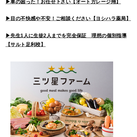
▶車の困った！お任せ下さい【オートガレージ翔】
▶目の不快感や不安！ご相談ください【ヨシハラ薬局】
▶先生1人に生徒2人までを完全保証 理想の個別指導
【サルト足利校】