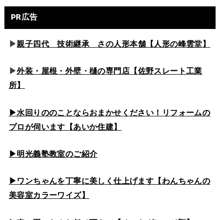
PR広告
▶
親子四代 技術継承 さの人形本舗【人形の峰雲堂】
▶
外装・屋根・外壁・樋の専門店【佐野スレート工業
所】
▶水回りののこと
ならおまかせください！リフォームの
プロが伺います【あいか住建】
▶
明光義塾教室のご紹介
▶ワンちゃんを丁寧に美しく仕上げます【わんちゃんの
美容室カラーワイズ】