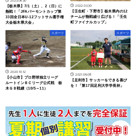
2023.06.30
2022.03.30
【栃木県】7/1（土）、2（日）に
【壬生町・下野市】栃木県内の12
熱戦！「JFAバーモントカップ第
チームが熱戦繰り広げる！「壬生
33回全日本U-12フットサル選手権
町ファイナルカップ」
大会栃木県大会」
スポーツ
スポーツ
2020.10.12
2021.06.08
【小山市】プロ野球独立リーグ
【足利市】サッカーをできる喜び
ルートインＢＣリーグ公式戦 栃
を！「第17回足利大学学長杯」
木ＧＢ戦績（10/5～11）