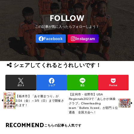
FOLLOW
シェアしてくれるとうれしいです！
ポスト
シェア
送る
Pocket
【足利市・佐野市】USA
【栃木市】「あそ雛まつり」が
Regionals2023で「あしかが体操
2/24（金）～3/5（日）まで開催さ
クラブ」Cheerleading
れます！
team「Bullets Xceed」が部⾨１位
通過 全国大会へ！
RECOMMEND