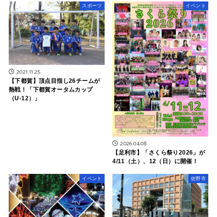
スポーツ
イベント
2021.11.25
【下都賀】頂点目指し26チームが
熱戦！「下都賀オータムカップ
（U-12）」
2026.04.08
【足利市】「さくら祭り2026」が
4/11（土）、12（日）に開催！
イベント
佐野市