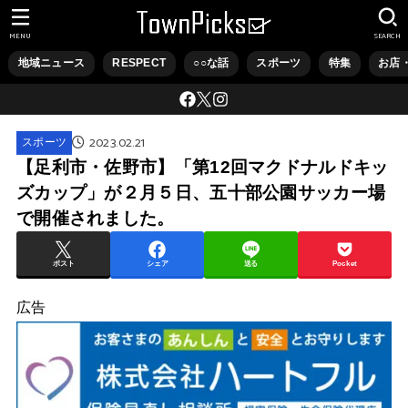
MENU
SEARCH
地域ニュース
RESPECT
○○な話
スポーツ
特集
お店
2023.02.21
スポーツ
【足利市・佐野市】「第12回マクドナルドキッ
ズカップ」が２月５日、五十部公園サッカー場
で開催されました。
ポスト
シェア
送る
Pocket
広告