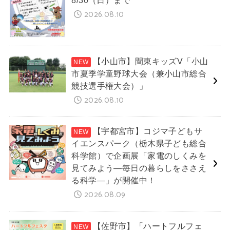
8/30（日）まで
2026.08.10
【小山市】間東キッズV「小山
市夏季学童野球大会（兼小山市総合
競技選手権大会）」
2026.08.10
【宇都宮市】コジマ子どもサ
イエンスパーク（栃木県子ども総合
科学館）で企画展「家電のしくみを
見てみよう―毎日の暮らしをささえ
る科学―」が開催中！
2026.08.09
【佐野市】「ハートフルフェ