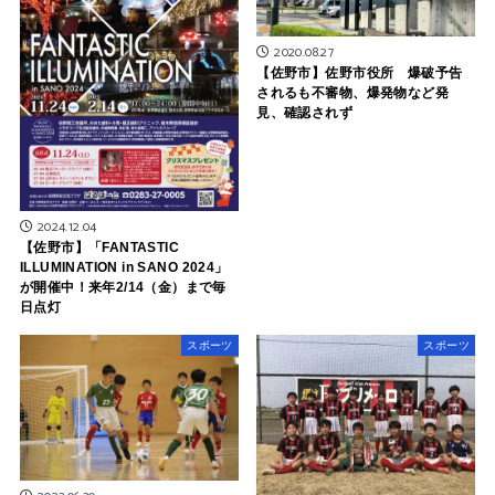
2020.08.27
【佐野市】佐野市役所 爆破予告
されるも不審物、爆発物など発
見、確認されず
2024.12.04
【佐野市】「FANTASTIC
ILLUMINATION in SANO 2024」
が開催中！来年2/14（金）まで毎
日点灯
スポーツ
スポーツ