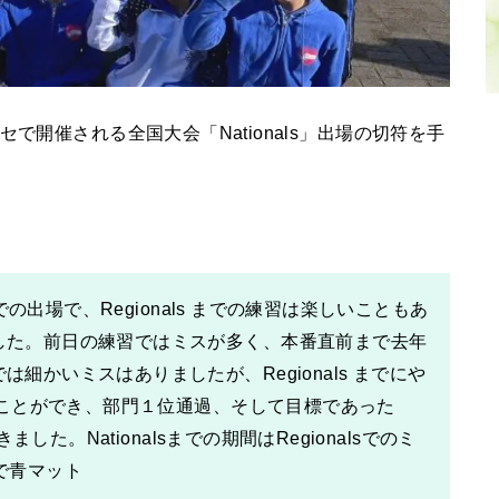
で開催される全国大会「Nationals」出場の切符を手
での出場で、Regionals までの練習は楽しいこともあ
した。前⽇の練習ではミスが多く、本番直前まで去年
細かいミスはありましたが、Regionals までにや
することができ、部⾨１位通過、そして⽬標であった
ました。Nationalsまでの期間はRegionalsでのミ
で⻘マット