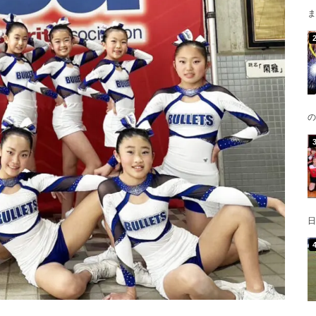
ま
の
日