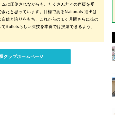
豪チームに圧倒されながらも、たくさん⽅々の声援を受
と思っています。⽬標であるNationals 進出は
に⾃信と誇りをもち、これからの１ヶ⽉間さらに技の
Bulletsらしい演技を本番では披露できるよう、
。
操クラブホームページ