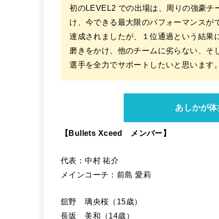
初のLEVEL2 での出場は、周りの強
け、今できる最⼤限のパフォーマンスができた
達成されましたが、１位通過という結果
磨きをかけ、他のチームに劣らない、そして
選⼿を全⼒でサポートしたいと思います
あしかが体
【Bullets Xceed メンバー】
代表：中村 祐介
メインコーチ：前島 愛莉
舘野 璃央桜（15歳）
⻑坂 美和（14歳）