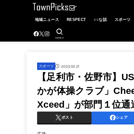
地域ニュース
RESPECT
○○な話
スポーツ
SEARCH
2023.02.21
スポーツ
【足利市・佐野市】USA 
かが体操クラブ」Cheerle
Xceed」が部⾨１位
ポスト
シェア
広告