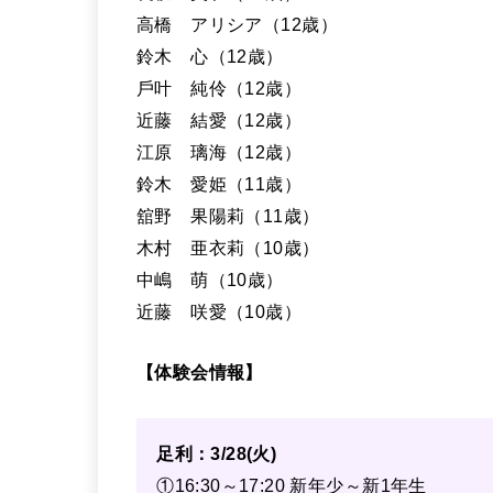
⾼橋 アリシア（12歳）
鈴⽊ ⼼（12歳）
⼾叶 純伶（12歳）
近藤 結愛（12歳）
江原 璃海（12歳）
鈴⽊ 愛姫（11歳）
舘野 果陽莉（11歳）
⽊村 亜⾐莉（10歳）
中嶋 萌（10歳）
近藤 咲愛（10歳）
【体験会情報】
⾜利：3/28(⽕)
①16:30～17:20 新年少～新1年⽣