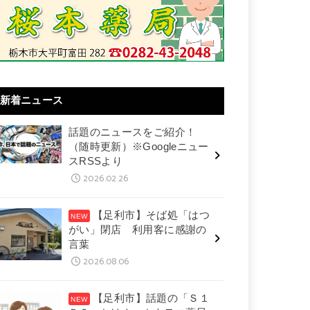
新着ニュース
話題のニュースをご紹介！
（随時更新）※Googleニュー
スRSSより
2026.02.26
【足利市】そば処「はつ
がい」閉店 利用客に感謝の
言葉
2026.08.06
【足利市】話題の「Ｓ１