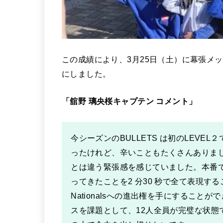
この成績により、3月25日（土）に幕張メッセ
にしました。
「舘野 璃央桜キャプテン コメント」
今シーズンのBULLETS は初のLEVEL２
ったけれど、⾟いこともたくさんありま
とは違う緊張感を感じていました。本番では
ってきたことを2 分30 秒で全て表現
Nationalsへの進出権を⼿にすることができ
スを課題として、12⼈全員が完璧な状態