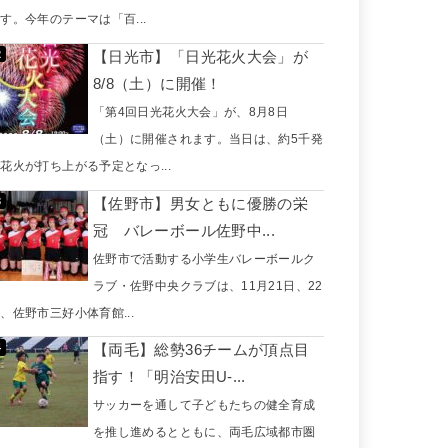
す。今年のテーマは「百...
【日光市】「日光花火大会」が
8/8（土）に開催！
「第4回日光花火大会」が、8月8日
（土）に開催されます。当日は、約5千発
花火が打ち上がる予定となっ...
【佐野市】男女ともに優勝の栄
冠 バレーボール佐野中...
佐野市で活動する小学生バレーボールク
ラブ・佐野中央クラブは、11月21日、22
、佐野市三好小体育館...
【両毛】総勢36チームが頂点目
指す！「明治安田U-...
サッカーを通して子どもたちの健全育成
を推し進めるとともに、両毛広域都市圏