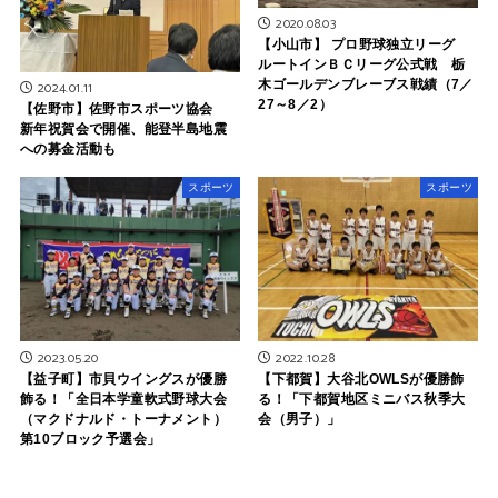
2020.08.03
【小山市】 プロ野球独立リーグ
ルートインＢＣリーグ公式戦 栃
木ゴールデンブレーブス戦績（7／
2024.01.11
27～8／2）
【佐野市】佐野市スポーツ協会
新年祝賀会で開催、能登半島地震
への募金活動も
スポーツ
スポーツ
2023.05.20
2022.10.28
【益子町】市貝ウイングスが優勝
【下都賀】大谷北OWLSが優勝飾
飾る！「全日本学童軟式野球大会
る！「下都賀地区ミニバス秋季大
（マクドナルド・トーナメント）
会（男子）」
第10ブロック予選会」