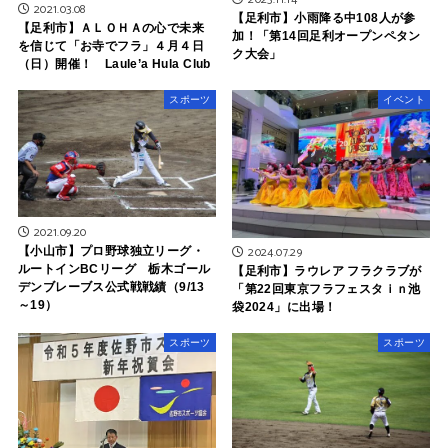
2021.03.08
【足利市】小雨降る中108人が参
【足利市】ＡＬＯＨＡの心で未来
加！「第14回足利オープンペタン
を信じて「お寺でフラ」４月４日
ク大会」
（日）開催！ Laule’a Hula Club
スポーツ
イベント
2021.09.20
2024.07.29
【小山市】プロ野球独立リーグ・
ルートインBCリーグ 栃木ゴール
【足利市】ラウレア フラクラブが
デンブレーブス公式戦戦績（9/13
「第22回東京フラフェスタｉｎ池
～19）
袋2024」に出場！
スポーツ
スポーツ