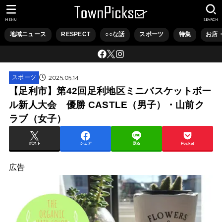
MENU
SEARCH
地域ニュース
RESPECT
○○な話
スポーツ
特集
お店
2025.05.14
スポーツ
【足利市】第42回足利地区ミニバスケットボー
ル新人大会 優勝 CASTLE（男子）・山前ク
ラブ（女子）
ポスト
シェア
送る
Pocket
広告