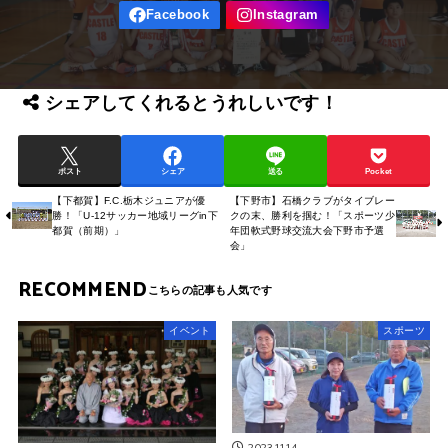
シェアしてくれるとうれしいです！
ポスト
シェア
送る
Pocket
【下都賀】F.C.栃木ジュニアが優
【下野市】石橋クラブがタイブレー
勝！「U-12サッカー地域リーグin下
クの末、勝利を掴む！「スポーツ少
都賀（前期）」
年団軟式野球交流大会下野市予選
会」
RECOMMEND
イベント
スポーツ
2023.11.14