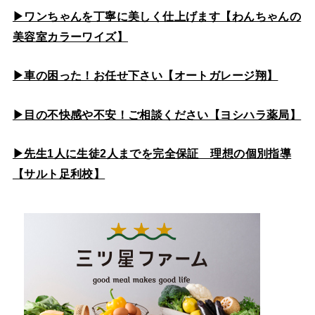
▶ワンちゃんを丁寧に美しく仕上げます【わんちゃんの
美容室カラーワイズ】
▶車の困った！お任せ下さい【オートガレージ翔】
▶目の不快感や不安！ご相談ください【ヨシハラ薬局】
▶先生1人に生徒2人までを完全保証 理想の個別指導
【サルト足利校】