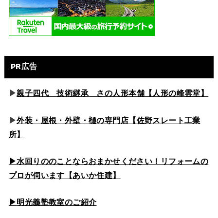
PR広告
▶
親子四代 技術継承 さの人形本舗【人形の峰雲堂】
▶
外装・屋根・外壁・樋の専門店【佐野スレート工業
所】
▶水回りののこと
ならおまかせください！リフォームの
プロが伺います【あいか住建】
▶
明光義塾教室のご紹介