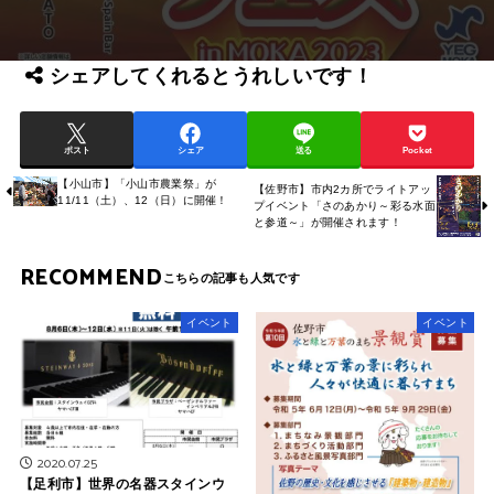
シェアしてくれるとうれしいです！
ポスト
シェア
送る
Pocket
【小山市】「小山市農業祭」が
【佐野市】市内2カ所でライトアッ
11/11（土）、12（日）に開催！
プイベント「さのあかり～彩る水面
と参道～」が開催されます！
RECOMMEND
イベント
イベント
2020.07.25
【足利市】世界の名器スタインウ