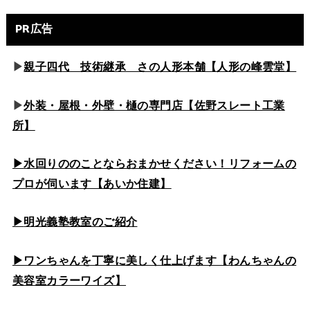
PR広告
▶
親子四代 技術継承 さの人形本舗【人形の峰雲堂】
▶
外装・屋根・外壁・樋の専門店【佐野スレート工業
所】
▶水回りののこと
ならおまかせください！リフォームの
プロが伺います【あいか住建】
▶
明光義塾教室のご紹介
▶ワンちゃんを丁寧に美しく仕上げます【わんちゃんの
美容室カラーワイズ】