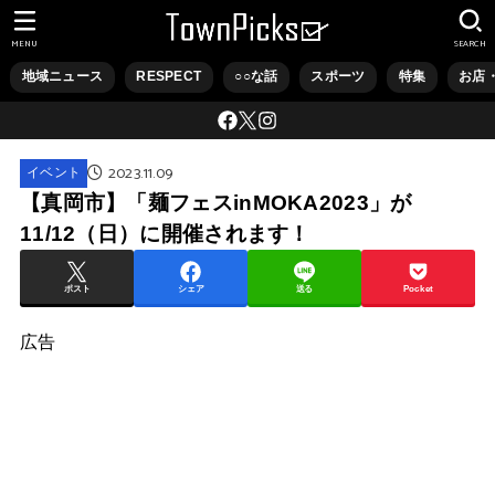
MENU
SEARCH
地域ニュース
RESPECT
○○な話
スポーツ
特集
お店
2023.11.09
イベント
【真岡市】「麺フェスinMOKA2023」が
11/12（日）に開催されます！
ポスト
シェア
送る
Pocket
広告