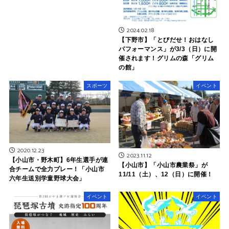
2024.02.18
【下野市】「とびだせ！おはなし
パフォーマンス」が3/3（日）に開
催されます！グリムの森「グリム
の館」
スポーツ
イベント
2020.12.23
2023.11.12
【小山市・野木町】6年生選手が連
【小山市】「小山市農業祭」が
合チームで全力プレー！「小山市
11/11（土）、12（日）に開催！
六年生送別学童野球大会」
イベント
イベント