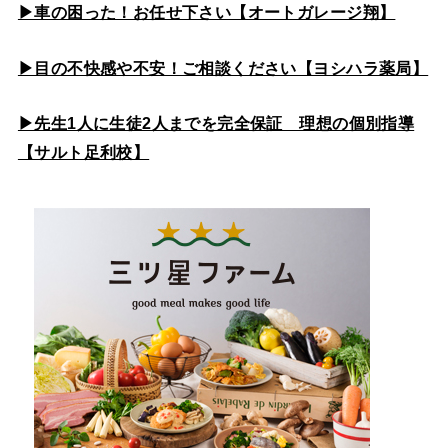
▶車の困った！お任せ下さい【オートガレージ翔】
▶目の不快感や不安！ご相談ください【ヨシハラ薬局】
▶先生1人に生徒2人までを完全保証 理想の個別指導
【サルト足利校】