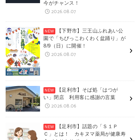
今がチャンス！
2026.08.07
【下野市】三王山ふれあい公
園で「ちびっこわくわく盆踊り」が
8/9（日）に開催！
2026.08.07
【足利市】そば処「はつが
い」閉店 利用客に感謝の言葉
2026.08.06
【足利市】話題の「Ｓ１Ｐ
Ｃ」とは！ カキヌマ薬局が健康寿