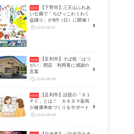
【下野市】三王山ふれあ
い公園で「ちびっこわくわく
盆踊り」が8/9（日）に開催！
2026.08.07
【足利市】そば処「はつ
がい」閉店 利用客に感謝の
言葉
2026.08.06
【足利市】話題の「Ｓ１
ＰＣ」とは！ カキヌマ薬局
が健康寿命づくりをサポート
2026.08.06
【日光市】「日光花火大