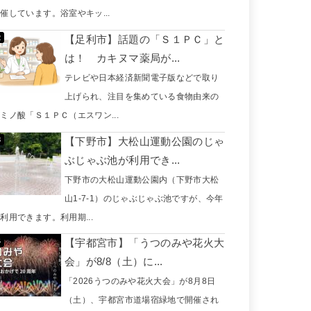
催しています。浴室やキッ...
【足利市】話題の「Ｓ１ＰＣ」と
は！ カキヌマ薬局が...
テレビや日本経済新聞電子版などで取り
上げられ、注目を集めている食物由来の
ミノ酸「Ｓ１ＰＣ（エスワン...
【下野市】大松山運動公園のじゃ
ぶじゃぶ池が利用でき...
下野市の大松山運動公園内（下野市大松
山1-7-1）のじゃぶじゃぶ池ですが、今年
利用できます。利用期...
【宇都宮市】「うつのみや花火大
会」が8/8（土）に...
「2026うつのみや花火大会」が8月8日
（土）、宇都宮市道場宿緑地で開催され