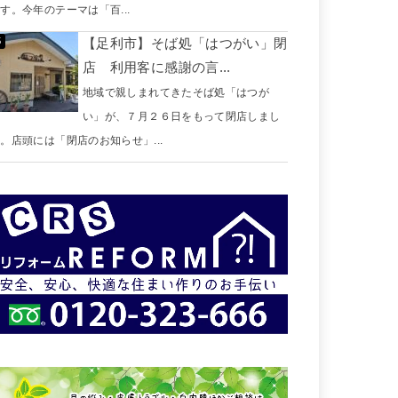
す。今年のテーマは「百...
【足利市】そば処「はつがい」閉
店 利用客に感謝の言...
地域で親しまれてきたそば処「はつが
い」が、７月２６日をもって閉店しまし
。店頭には「閉店のお知らせ」...