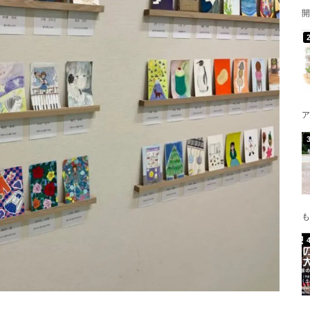
開
ア
も