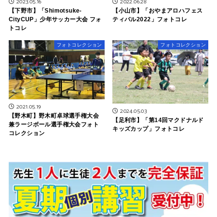
2023.05.16
2022.06.28
【下野市】「Shimotsuke-
【小山市】「おやまアロハフェス
CityCUP」少年サッカー大会 フォ
ティバル2022」フォトコレ
トコレ
フォトコレクション
フォトコレクション
2021.05.19
2024.05.03
【野木町】野木町卓球選手権大会
【足利市】「第14回マクドナルド
兼ラージボール選手権大会フォト
キッズカップ」フォトコレ
コレクション