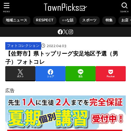
MENU
SEARCH
地域ニュース
RESPECT
○○な話
スポーツ
特集
お店
2022.04.03
フォトコレクション
【佐野市】県トップリーグ安足地区予選（男
子）フォトコレ
ポスト
シェア
送る
Pocket
広告