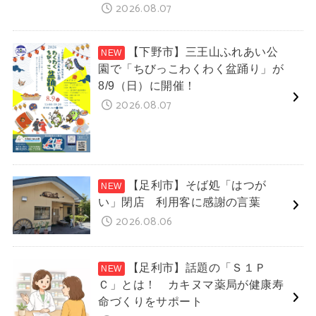
2026.08.07
【下野市】三王山ふれあい公
園で「ちびっこわくわく盆踊り」が
8/9（日）に開催！
2026.08.07
【足利市】そば処「はつが
い」閉店 利用客に感謝の言葉
2026.08.06
【足利市】話題の「Ｓ１Ｐ
Ｃ」とは！ カキヌマ薬局が健康寿
命づくりをサポート