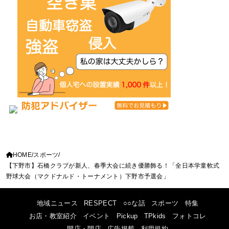
HOME
スポーツ
【下野市】石橋クラブが新人、春季大会に続き優勝飾る！「全日本学童軟式
野球大会（マクドナルド・トーナメント）下野市予選会」
地域ニュース
RESPECT
○○な話
スポーツ
特集
お店・教室紹介
イベント
Pickup
TPkids
フォトコレ
開店・閉店
広告掲載
利用規約