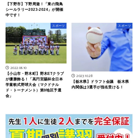
【下野市】下野周遊！「東の飛鳥
シールラリー2023-2024」が開催
中です！
スポーツ
スポーツ
2022.06.10
【小山市・野木町】野木ETクラブ
2023.10.28
が優勝飾る！「高円宮賜杯全日本
【栃木県】ドラフト会議 栃木県
学童軟式野球大会（マクドナル
内関係は3選手が指名受ける！
ド・トーナメント）第9地区予選
会」