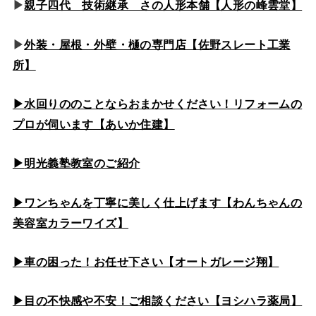
▶
親子四代 技術継承 さの人形本舗【人形の峰雲堂】
▶
外装・屋根・外壁・樋の専門店【佐野スレート工業
所】
▶水回りののこと
ならおまかせください！リフォームの
プロが伺います【あいか住建】
▶
明光義塾教室のご紹介
▶ワンちゃんを丁寧に美しく仕上げます【わんちゃんの
美容室カラーワイズ】
▶車の困った！お任せ下さい【オートガレージ翔】
▶目の不快感や不安！ご相談ください【ヨシハラ薬局】