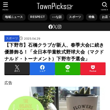
MENU
SEARCH
地域ニュース
RESPECT
○○な話
スポーツ
特集
お店
2025.04.29
スポーツ
【下野市】石橋クラブが新人、春季大会に続き
優勝飾る！「全日本学童軟式野球大会（マクド
ナルド・トーナメント）下野市予選会」
ポスト
シェア
送る
Pocket
広告