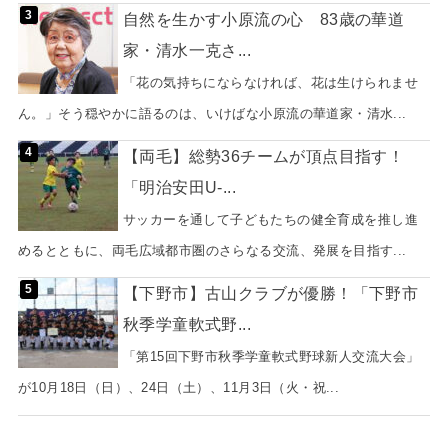
自然を生かす小原流の心 83歳の華道
家・清水一克さ...
「花の気持ちにならなければ、花は生けられませ
ん。」そう穏やかに語るのは、いけばな小原流の華道家・清水...
【両毛】総勢36チームが頂点目指す！
「明治安田U-...
サッカーを通して子どもたちの健全育成を推し進
めるとともに、両毛広域都市圏のさらなる交流、発展を目指す...
【下野市】古山クラブが優勝！「下野市
秋季学童軟式野...
「第15回下野市秋季学童軟式野球新人交流大会」
が10月18日（日）、24日（土）、11月3日（火・祝...