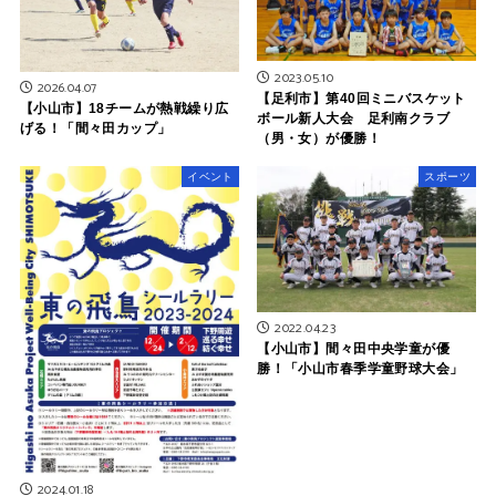
2023.05.10
2026.04.07
【足利市】第40回ミニバスケット
【小山市】18チームが熱戦繰り広
ボール新人大会 足利南クラブ
げる！「間々田カップ」
（男・女）が優勝！
イベント
スポーツ
2022.04.23
【小山市】間々田中央学童が優
勝！「小山市春季学童野球大会」
2024.01.18