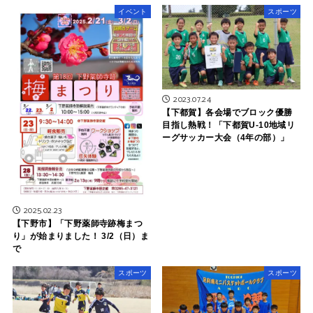
イベント
スポーツ
2023.07.24
【下都賀】各会場でブロック優勝
目指し熱戦！「下都賀U-10地域リ
ーグサッカー大会（4年の部）」
2025.02.23
【下野市】「下野薬師寺跡梅まつ
り」が始まりました！ 3/2（日）ま
で
スポーツ
スポーツ