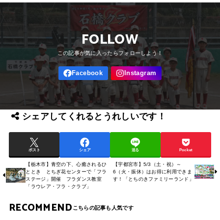
FOLLOW
シェアしてくれるとうれしいです！
ポスト
シェア
送る
Pocket
【栃木市】青空の下、心癒されるひ
【宇都宮市】5/3（土・祝）～
ととき とちぎ花センターで「フラ
6（火・振休）はお得に利用できま
ステージ」開催 フラダンス教室
す！「とちのきファミリーランド」
「ラウレア・フラ・クラブ」
RECOMMEND