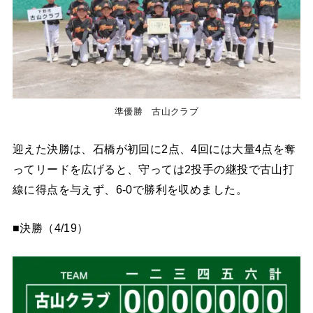
準優勝 古山クラブ
迎えた決勝は、石橋が初回に2点、4回には大量4点を奪
ってリードを広げると、守っては2投手の継投で古山打
線に得点を与えず、6-0で勝利を収めました。
■決勝（4/19）