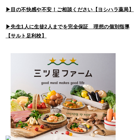
▶目の不快感や不安！ご相談ください【ヨシハラ薬局】
▶先生1人に生徒2人までを完全保証 理想の個別指導
【サルト足利校】