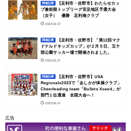
【足利市・佐野市】わたらせカッ
関連記事
プ兼前期トップリーグ安足地区予選大会
（女子） 優勝 足利南クラブ
2023.02.27
【足利市・佐野市】「第12回マク
関連記事
ドナルドキッズカップ」が２月５日、五十
部公園サッカー場で開催されました。
2023.02.21
【足利市・佐野市】USA
関連記事
Regionals2023で「あしかが体操クラブ」
Cheerleading team「Bullets Xceed」が
部⾨１位通過 全国大会へ！
2023.02.21
広告