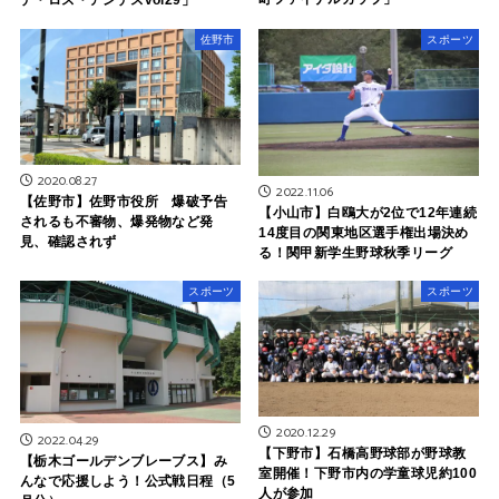
デ・ロス・アンデスvol29」
佐野市
スポーツ
2020.08.27
2022.11.06
【佐野市】佐野市役所 爆破予告
【小山市】白鴎大が2位で12年連続
されるも不審物、爆発物など発
14度目の関東地区選手権出場決め
見、確認されず
る！関甲新学生野球秋季リーグ
スポーツ
スポーツ
2020.12.29
2022.04.29
【下野市】石橋高野球部が野球教
【栃木ゴールデンブレーブス】み
室開催！下野市内の学童球児約100
んなで応援しよう！公式戦日程（5
人が参加