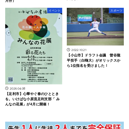
月分）
イベント
スポーツ
2022.10.21
【小山市】ドラフト会議 曽谷龍
平投手（白鴎大）がオリックスか
ら1位指名を受けました！
2026.04.08
【足利市】心華やぐ春のひととき
を。いけばな小原流足利支部「 み
んなの花展」が4月に開催！