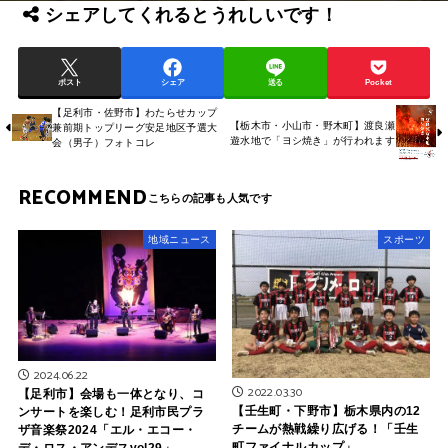
シェアしてくれるとうれしいです！
ポスト
シェア
送る
Pocket
【足利市・佐野市】わたらせカップ
【栃木市・小山市・野木町】渡良瀬
兼前期トップリーグ安足地区予選大
遊水地で「ヨシ焼き」が行われます
会（男子）フォトコレ
RECOMMEND
地域ニュース
スポーツ
2024.06.22
2022.03.30
【足利市】会場も一体となり、コ
【壬生町・下野市】栃木県内の12
ンサートを楽しむ！足利市民プラ
チームが熱戦繰り広げる！「壬生
ザ音楽祭2024「エル・エコー・
町ファイナルカップ」