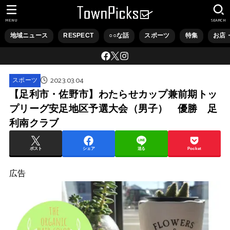
MENU
SEARCH
地域ニュース
RESPECT
○○な話
スポーツ
特集
お店
2023.03.04
スポーツ
【足利市・佐野市】わたらせカップ兼前期トッ
プリーグ安足地区予選大会（男子） 優勝 足
利南クラブ
ポスト
シェア
送る
Pocket
広告