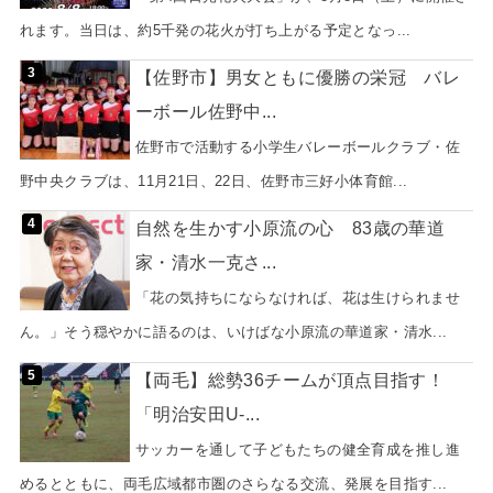
れます。当日は、約5千発の花火が打ち上がる予定となっ...
【佐野市】男女ともに優勝の栄冠 バレ
ーボール佐野中...
佐野市で活動する小学生バレーボールクラブ・佐
野中央クラブは、11月21日、22日、佐野市三好小体育館...
自然を生かす小原流の心 83歳の華道
家・清水一克さ...
「花の気持ちにならなければ、花は生けられませ
ん。」そう穏やかに語るのは、いけばな小原流の華道家・清水...
【両毛】総勢36チームが頂点目指す！
「明治安田U-...
サッカーを通して子どもたちの健全育成を推し進
めるとともに、両毛広域都市圏のさらなる交流、発展を目指す...