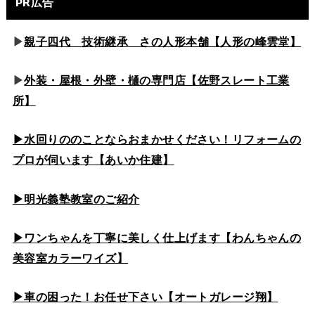
PR広告
▶
親子四代 技術継承 さの人形本舗【人形の峰雲堂】
▶
外装・屋根・外壁・樋の専門店【佐野スレート工業
所】
▶水回りののこと
ならおまかせください！リフォームの
プロが伺います【あいか住建】
▶
明光義塾教室のご紹介
▶ワンちゃんを丁寧に美しく仕上げます【わんちゃんの
美容室カラーワイズ】
▶車の困った！お任せ下さい【オートガレージ翔】