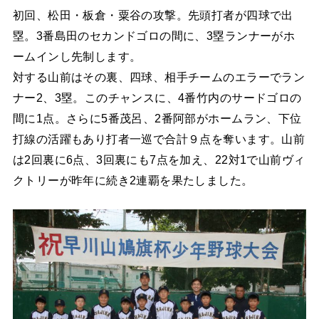
初回、松田・板倉・粟谷の攻撃。先頭打者が四球で出
塁。3番島田のセカンドゴロの間に、3塁ランナーがホ
ームインし先制します。
対する山前はその裏、四球、相手チームのエラーでラン
ナー2、3塁。このチャンスに、4番竹内のサードゴロの
間に1点。さらに5番茂呂、2番阿部がホームラン、下位
打線の活躍もあり打者一巡で合計９点を奪います。山前
は2回裏に6点、3回裏にも7点を加え、22対1で山前ヴィ
クトリーが昨年に続き2連覇を果たしました。