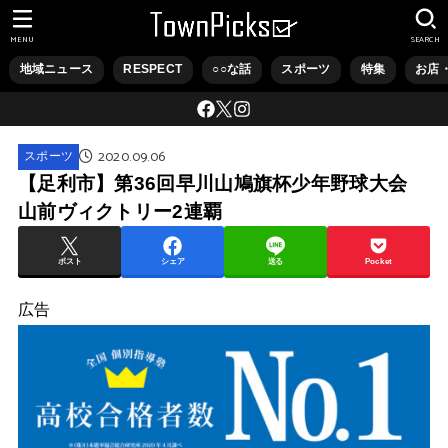
MENU
SEARCH
地域ニュース
RESPECT
○○な話
スポーツ
特集
お店
2020.09.06
スポーツ
【足利市】第36回早川山鳩旗杯少年野球大会
山前ヴィクトリー2連覇
ポスト
シェア
送る
Pocket
広告