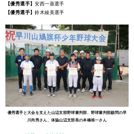
【優秀選手】
安西一葵選手
【優秀選手】
鈴木綾美選手
優秀選手と大会を支えた山辺支部野球審判部、野球審判部顧問の早
川尚秀さん、体協山辺支部長の本橋裕一さん