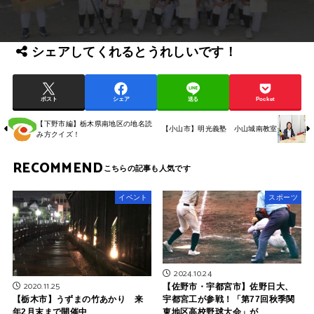
シェアしてくれるとうれしいです！
ポスト
シェア
送る
Pocket
【下野市編】栃木県南地区の地名読
【小山市】明光義塾 小山城南教室
み方クイズ！
RECOMMEND
イベント
スポーツ
2024.10.24
2020.11.25
【佐野市・宇都宮市】佐野日大、
宇都宮工が参戦！「第77回秋季関
【栃木市】うずまの竹あかり 来
東地区高校野球大会」が
年2月末まで開催中