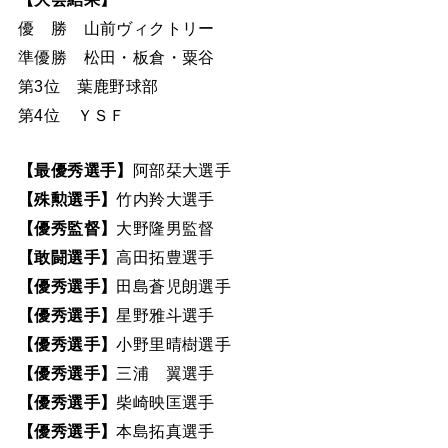
優 勝 山前ヴィクトリー
準優勝 松田・板倉・粟谷
第3位 葉鹿野球部
第4位 ＹＳＦ
【最優秀選手】
阿部栞大選手
【殊勲選手】
竹内羚大選手
【優秀監督】
大野隆男監督
【敢闘選手】
高田拓豊選手
【優秀選手】
田島蒼児朗選手
【優秀選手】
星野雅斗選手
【優秀選手】
小野里晴樹選手
【優秀選手】
三浦 翼選手
【優秀選手】
柴崎映匡選手
【優秀選手】
本島拓真選手