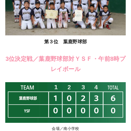
第３位 葉鹿野球部
3位決定戦／葉鹿野球部対ＹＳＦ・午前8時プ
レイボール
会場／南小学校