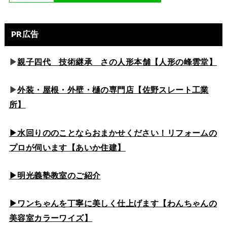
PR広告
▶
親子四代 技術継承 さの人形本舗【人形の峰雲堂】
▶
外装・屋根・外壁・樋の専門店【佐野スレート工業
所】
▶水回りののこと
ならおまかせください！リフォームの
プロが伺います【あいか住建】
▶
明光義塾教室のご紹介
▶ワンちゃんを丁寧に美しく仕上げます【わんちゃんの
美容室カラーワイズ】