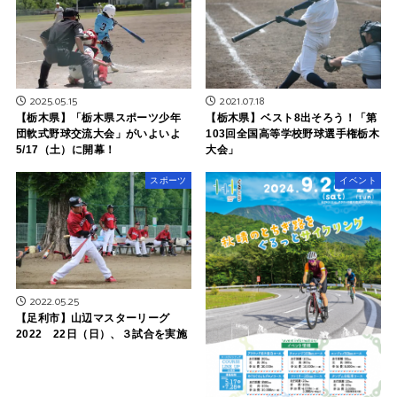
2025.05.15
2021.07.18
【栃木県】「栃木県スポーツ少年
【栃木県】ベスト8出そろう！「第
団軟式野球交流大会」がいよいよ
103回全国高等学校野球選手権栃木
5/17（土）に開幕！
大会」
スポーツ
イベント
2022.05.25
【足利市】山辺マスターリーグ
2022 22日（日）、３試合を実施