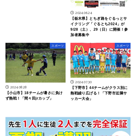
2024.06.24
【栃木県】とちぎ路をぐるっとサ
イクリング「ぐるとち2024」が
9/28（土）、29（日）に開催！参
加者募集中
スポーツ
スポーツ
2024.07.30
2024.08.28
【下野市】44チームがクラス別に
【小山市】18チームが暑さに負け
熱戦繰り広げる！「下野市近隣サ
ず熱戦！「間々田jrカップ」
ッカー大会」