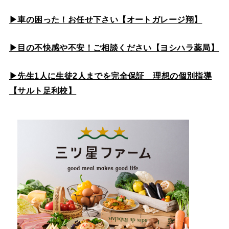
▶車の困った！お任せ下さい【オートガレージ翔】
▶目の不快感や不安！ご相談ください【ヨシハラ薬局】
▶先生1人に生徒2人までを完全保証 理想の個別指導
【サルト足利校】