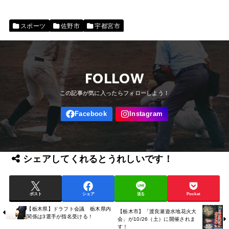
スポーツ
佐野市
宇都宮市
FOLLOW
シェアしてくれるとうれしいです！
ポスト
シェア
送る
Pocket
【栃木県】ドラフト会議 栃木県内
【栃木市】「渡良瀬遊水地花火大
関係は3選手が指名受ける！
会」が10/26（土）に開催されま
す！