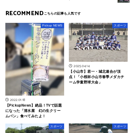
RECOMMEND
Pickup NEWS
スポーツ
2025.04.14
【小山市】若一・城北連合が頂
点！「小桜杯小山市春季メダカチ
ーム学童野球大会」
2022.01.18
【PickupNews】絶品！TVで話題
になった「清水屋 幻の生クリー
ムパン」食べてみたよ！
スポーツ
スポーツ