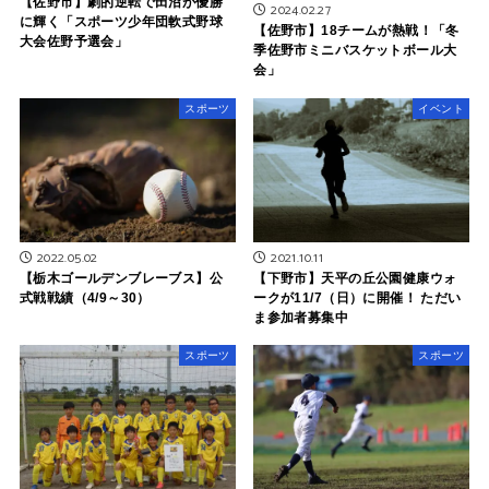
【佐野市】劇的逆転で田沼が優勝
2024.02.27
に輝く「スポーツ少年団軟式野球
【佐野市】18チームが熱戦！「冬
大会佐野予選会」
季佐野市ミニバスケットボール大
会」
スポーツ
イベント
2022.05.02
2021.10.11
【栃木ゴールデンブレーブス】公
【下野市】天平の丘公園健康ウォ
式戦戦績（4/9～30）
ークが11/7（日）に開催！ ただい
ま参加者募集中
スポーツ
スポーツ