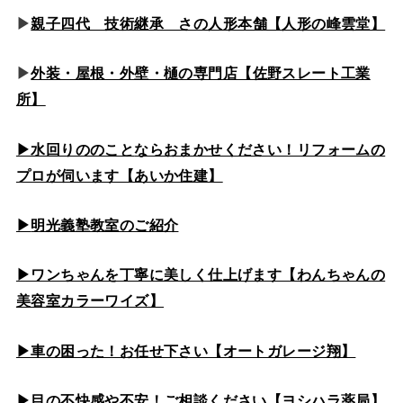
▶
親子四代 技術継承 さの人形本舗【人形の峰雲堂】
▶
外装・屋根・外壁・樋の専門店【佐野スレート工業
所】
▶水回りののこと
ならおまかせください！リフォームの
プロが伺います【あいか住建】
▶
明光義塾教室のご紹介
▶ワンちゃんを丁寧に美しく仕上げます【わんちゃんの
美容室カラーワイズ】
▶車の困った！お任せ下さい【オートガレージ翔】
▶目の不快感や不安！ご相談ください【ヨシハラ薬局】