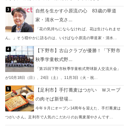
自然を生かす小原流の心 83歳の華道
家・清水一克さ...
「花の気持ちにならなければ、花は生けられませ
ん。」そう穏やかに語るのは、いけばな小原流の華道家・清水...
【下野市】古山クラブが優勝！「下野市
秋季学童軟式野...
「第15回下野市秋季学童軟式野球新人交流大会」
が10月18日（日）、24日（土）、11月3日（火・祝...
【足利市】手打蕎麦はつがい Ｗスープ
の肉そば新登場...
今年９月にオープン14周年を迎えた、手打蕎麦は
つがいさん。足利市で人気のこだわりのお蕎麦屋やさんです...