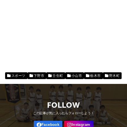
スポーツ
下野市
壬生町
小山市
栃木市
野木町
FOLLOW