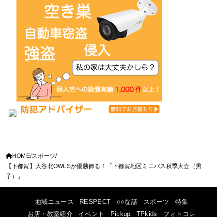
HOME
スポーツ
【下都賀】大谷北OWLSが優勝飾る！「下都賀地区ミニバス秋季大会（男
子）」
地域ニュース
RESPECT
○○な話
スポーツ
特集
お店・教室紹介
イベント
Pickup
TPkids
フォトコレ