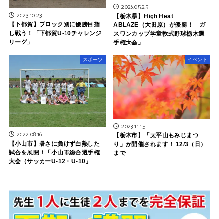
2026.05.25
2023.10.23
【栃木県】High Heat
【下都賀】ブロック別に優勝目指
ABLAZE（大田原）が優勝！「ガ
し戦う！「下都賀U-10チャレンジ
スワンカップ学童軟式野球栃木選
リーグ」
手権大会」
スポーツ
イベント
2023.11.15
2022.08.16
【栃木市】「太平山もみじまつ
【小山市】暑さに負けず白熱した
り」が開催されます！ 12/3（日）
試合を展開！「小山市総合選手権
まで
大会（サッカーU-12・U-10」