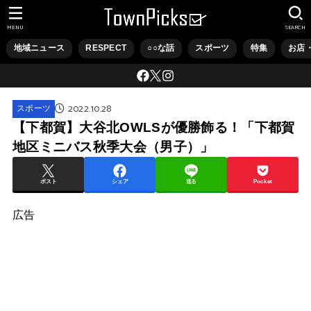
MENU
SEARCH
地域ニュース
RESPECT
○○な話
スポーツ
特集
お店
2022.10.28
スポーツ
【下都賀】大谷北OWLSが優勝飾る！「下都賀
地区ミニバス秋季大会（男子）」
ポスト
シェア
送る
Pocket
広告