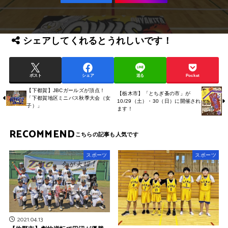
シェアしてくれるとうれしいです！
ポスト
シェア
送る
Pocket
【下都賀】JBCガールズが頂点！
【栃木市】「とちぎ蚤の市」が
「下都賀地区ミニバス秋季大会（女
10/29（土）・30（日）に開催され
子）」
ます！
RECOMMEND
スポーツ
スポーツ
2021.04.13