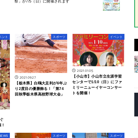
祭」が7/5（日）に開催されます
ベント
スポーツ
イベント
2021.01.05
【小山市】小山市立生涯学習
2021.09.27
センターで1/10（日）にファ
【栃木県】白鴎大足利が6年ぶ
ミリーニューイヤーコンサー
り2度目の優勝飾る！「第74
トを開催！
回秋季栃木県高校野球大会」
ぐ
催！
 NEWS
スポーツ
スポーツ