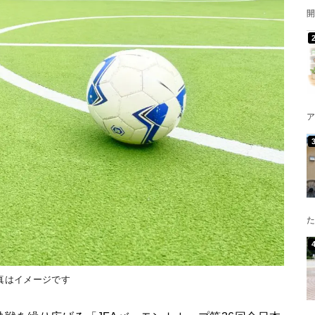
開
ア
た
真はイメージです