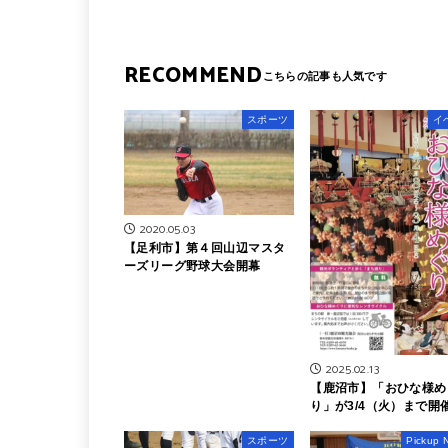
RECOMMEND
スポーツ
イ
2020.05.03
【足利市】第４回山辺マスタ
ーズリーグ野球大会開幕
2025.02.13
【鹿沼市】「おひな様め
り」が3/4（火）まで開
スポーツ
Pickup