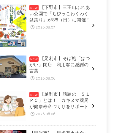
【下野市】三王山ふれあ
い公園で「ちびっこわくわく
盆踊り」が8/9（日）に開催！
2026.08.07
【足利市】そば処「はつ
がい」閉店 利用客に感謝の
言葉
2026.08.06
【足利市】話題の「Ｓ１
ＰＣ」とは！ カキヌマ薬局
が健康寿命づくりをサポート
2026.08.06
【日光市】「日光花火大会」