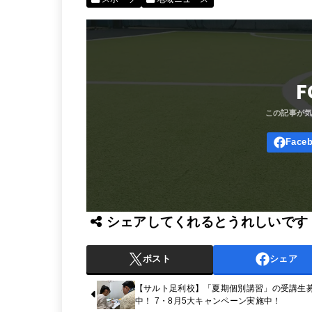
F
シェアしてくれるとうれしいです
ポスト
シェア
【サルト足利校】「夏期個別講習」の受講生
中！ 7・8月5大キャンペーン実施中！