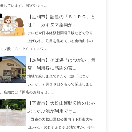
催しています。浴室やキッ...
【足利市】話題の「Ｓ１ＰＣ」と
は！ カキヌマ薬局が...
テレビや日本経済新聞電子版などで取り
上げられ、注目を集めている食物由来の
ミノ酸「Ｓ１ＰＣ（エスワン...
【足利市】そば処「はつがい」閉
店 利用客に感謝の言...
地域で親しまれてきたそば処「はつが
い」が、７月２６日をもって閉店しまし
。店頭には「閉店のお知らせ」...
【下野市】大松山運動公園のじゃ
ぶじゃぶ池が利用でき...
下野市の大松山運動公園内（下野市大松
山1-7-1）のじゃぶじゃぶ池ですが、今年