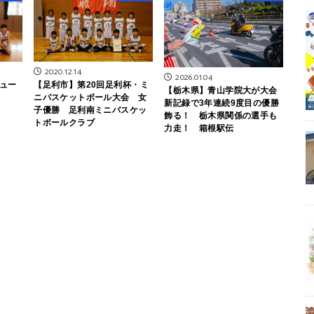
2020.12.14
2026.01.04
ュー
【足利市】第20回足利杯・ミ
【栃木県】青山学院大が大会
ニバスケットボール大会 女
新記録で3年連続9度目の優勝
子優勝 足利南ミニバスケッ
飾る！ 栃木県関係の選手も
トボールクラブ
力走！ 箱根駅伝