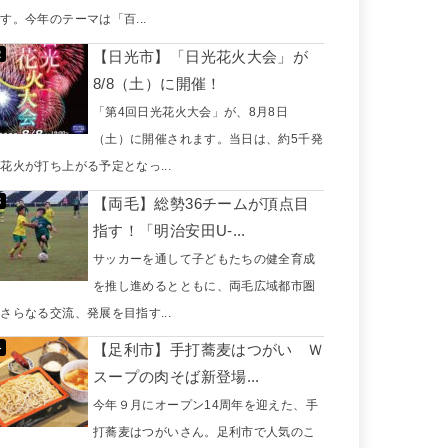
す。今年のテーマは「百...
【日光市】「日光花火大会」が
8/8（土）に開催！
「第4回日光花火大会」が、8月8日
（土）に開催されます。当日は、約5千発
花火が打ち上がる予定となっ...
【両毛】総勢36チームが頂点目
指す！「明治安田U-...
サッカーを通して子どもたちの健全育成
を推し進めるとともに、両毛広域都市圏
さらなる交流、発展を目指す...
【足利市】手打蕎麦はつがい Ｗ
スープの肉そば新登場...
今年９月にオープン14周年を迎えた、手
打蕎麦はつがいさん。足利市で人気のこ