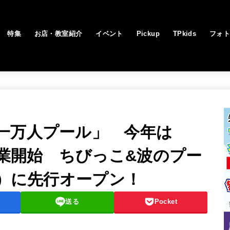
特集
お店・教室紹介
イベント
Pickup
TPkids
フォ
一万人プール」 今年は
営業開始 ちびっこ&波のプー
日）に先行オープン！
送る
Pocket