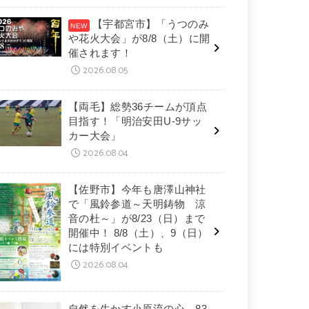
【宇都宮市】「うつのみ
や花火大会」が8/8（土）に開
催されます！
2026.08.05
【両毛】総勢36チームが頂点
目指す！「明治安田U-9サッ
カー大会」
2026.08.04
【佐野市】今年も唐澤山神社
で「風鈴参道～天明鋳物 涼
音の杜～」が8/23（日）まで
開催中！ 8/8（土）、9（日）
には特別イベントも
2026.08.04
自然を生かす小原流の心 83