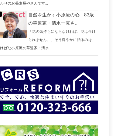
わりのお蕎麦屋やさんです...
自然を生かす小原流の心 83歳
の華道家・清水一克さ...
「花の気持ちにならなければ、花は生け
られません。」そう穏やかに語るのは、
けばな小原流の華道家・清水...