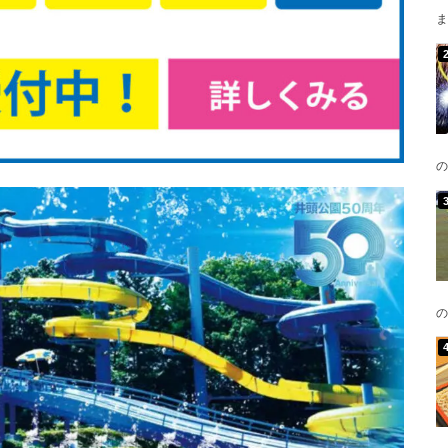
ま
の
の