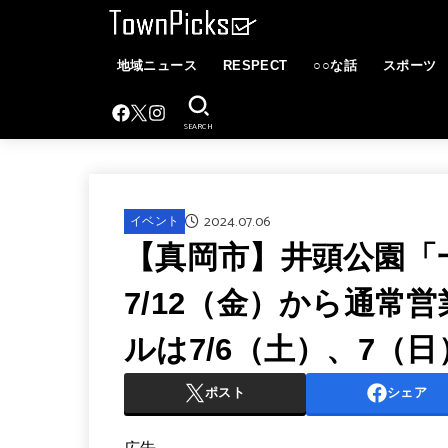
地域ニュース
RESPECT
○○な話
スポーツ
SEARCH
2024.07.06
イベント
【真岡市】井頭公園「
7/12（金）から通常
ルは7/6（土）、7（
ポスト
シェア
広告