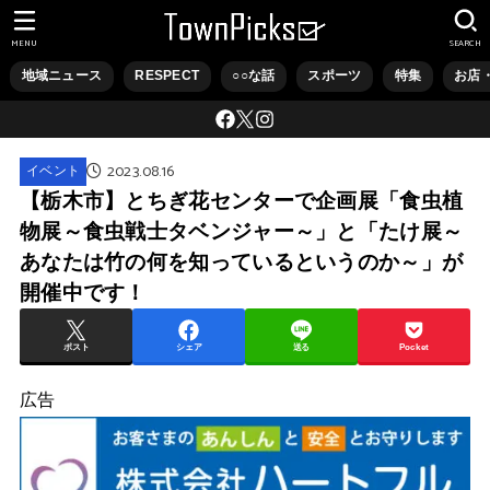
MENU
SEARCH
地域ニュース
RESPECT
○○な話
スポーツ
特集
お店
2023.08.16
イベント
【栃木市】とちぎ花センターで企画展「食虫植
物展～食虫戦士タベンジャー～」と「たけ展～
あなたは竹の何を知っているというのか～」が
開催中です！
ポスト
シェア
送る
Pocket
広告