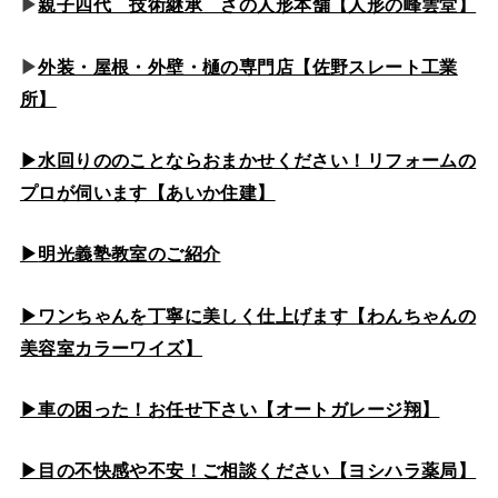
▶
親子四代 技術継承 さの人形本舗【人形の峰雲堂】
▶
外装・屋根・外壁・樋の専門店【佐野スレート工業
所】
▶水回りののこと
ならおまかせください！リフォームの
プロが伺います【あいか住建】
▶
明光義塾教室のご紹介
▶ワンちゃんを丁寧に美しく仕上げます【わんちゃんの
美容室カラーワイズ】
▶車の困った！お任せ下さい【オートガレージ翔】
▶目の不快感や不安！ご相談ください【ヨシハラ薬局】