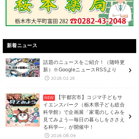
新着ニュース
話題のニュースをご紹介！（随時更
新）※GoogleニュースRSSより
2026.02.26
【宇都宮市】コジマ子どもサ
イエンスパーク（栃木県子ども総合
科学館）で企画展「家電のしくみを
見てみよう―毎日の暮らしをささえ
る科学―」が開催中！
2026.08.09