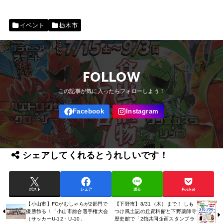
イベント
栃木市
FOLLOW
シェアしてくれるとうれしいです！
ポスト
シェア
送る
Pocket
【小山市】FCがむしゃらが2部門で
【下野市】8/31（木）まで！ しも
優勝飾る！「小山市総合選手権大会
つけ風土記の丘資料館と下野薬師寺
（サッカーU-12・U-10」
歴史館で「2館共同企画スタンプラ