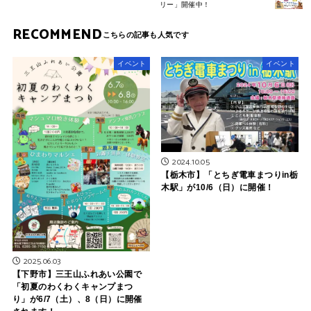
リー」開催中！
RECOMMEND
イベント
イベント
2024.10.05
【栃木市】「とちぎ電車まつりin栃
木駅」が10/6（日）に開催！
2025.06.03
【下野市】三王山ふれあい公園で
「初夏のわくわくキャンプまつ
り」が6/7（土）、8（日）に開催