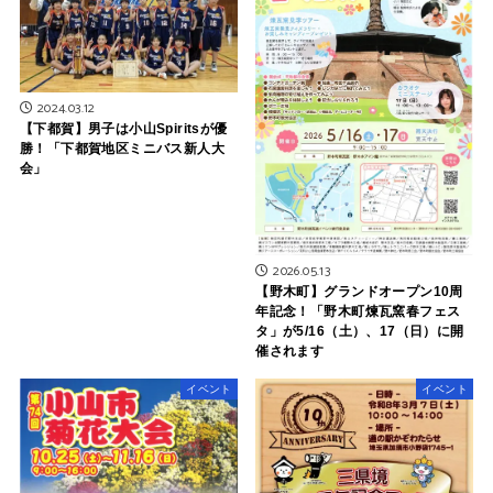
2024.03.12
【下都賀】男子は小山Spiritsが優
勝！「下都賀地区ミニバス新人大
会」
2026.05.13
【野木町】グランドオープン10周
年記念！「野木町煉瓦窯春フェス
タ」が5/16（土）、17（日）に開
催されます
イベント
イベント