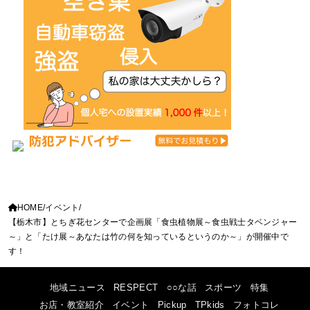
HOME
イベント
【栃木市】とちぎ花センターで企画展「食虫植物展～食虫戦士タベンジャー
～」と「たけ展～あなたは竹の何を知っているというのか～」が開催中で
す！
地域ニュース
RESPECT
○○な話
スポーツ
特集
お店・教室紹介
イベント
Pickup
TPkids
フォトコレ