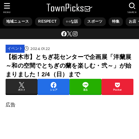
MENU
SEARCH
地域ニュース
RESPECT
○○な話
スポーツ
特集
お店
2024.01.22
イベント
【栃木市】とちぎ花センターで企画展「洋蘭展
～和の空間でとちぎの蘭を楽しむ・弐～」が始
まりました！2/4（日）まで
ポスト
シェア
送る
Pocket
広告