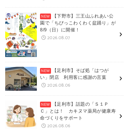
【下野市】三王山ふれあい公
園で「ちびっこわくわく盆踊り」が
8/9（日）に開催！
2026.08.07
【足利市】そば処「はつが
い」閉店 利用客に感謝の言葉
2026.08.06
【足利市】話題の「Ｓ１Ｐ
Ｃ」とは！ カキヌマ薬局が健康寿
命づくりをサポート
2026.08.06