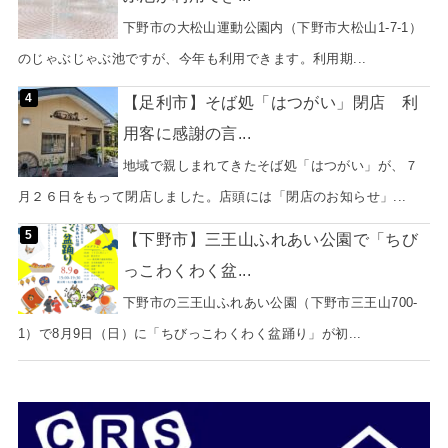
下野市の大松山運動公園内（下野市大松山1-7-1）
のじゃぶじゃぶ池ですが、今年も利用できます。利用期...
【足利市】そば処「はつがい」閉店 利
用客に感謝の言...
地域で親しまれてきたそば処「はつがい」が、７
月２６日をもって閉店しました。店頭には「閉店のお知らせ」...
【下野市】三王山ふれあい公園で「ちび
っこわくわく盆...
下野市の三王山ふれあい公園（下野市三王山700-
1）で8月9日（日）に「ちびっこわくわく盆踊り」が初...