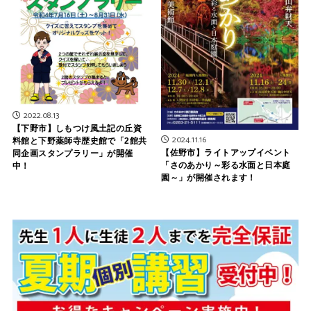
2022.08.13
【下野市】しもつけ風土記の丘資
2024.11.16
料館と下野薬師寺歴史館で「2館共
【佐野市】ライトアップイベント
同企画スタンプラリー」が開催
「さのあかり～彩る水面と日本庭
中！
園～」が開催されます！