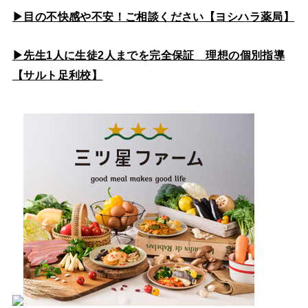
▶目の不快感や不安！ご相談ください【ヨシハラ薬局】
▶先生1人に生徒2人までを完全保証 理想の個別指導
【サルト足利校】