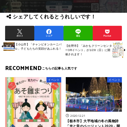
シェアしてくれるとうれしいです！
ポスト
シェア
送る
Pocket
【小山市】「チャンピオンカーニバ
【佐野市】「みかもクリーンセンタ
ル」子どもたちの笑顔があふれる！
ー3Rイベント」が1/28（日）に開
催されます！
RECOMMEND
イベント
イベント
2020.12.21
【栃木市】大平地域の冬の風物詩
「光と音のページェント2020」開