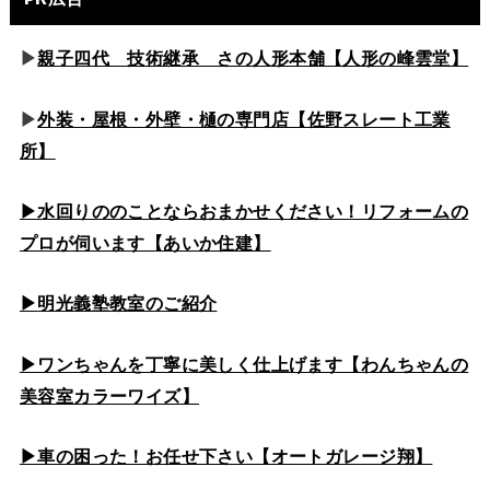
▶
親子四代 技術継承 さの人形本舗【人形の峰雲堂】
▶
外装・屋根・外壁・樋の専門店【佐野スレート工業
所】
▶水回りののこと
ならおまかせください！リフォームの
プロが伺います【あいか住建】
▶
明光義塾教室のご紹介
▶ワンちゃんを丁寧に美しく仕上げます【わんちゃんの
美容室カラーワイズ】
▶車の困った！お任せ下さい【オートガレージ翔】