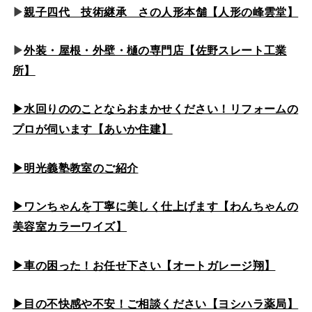
▶
親子四代 技術継承 さの人形本舗【人形の峰雲堂】
▶
外装・屋根・外壁・樋の専門店【佐野スレート工業
所】
▶水回りののこと
ならおまかせください！リフォームの
プロが伺います【あいか住建】
▶
明光義塾教室のご紹介
▶ワンちゃんを丁寧に美しく仕上げます【わんちゃんの
美容室カラーワイズ】
▶車の困った！お任せ下さい【オートガレージ翔】
▶目の不快感や不安！ご相談ください【ヨシハラ薬局】