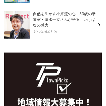
自然を生かす小原流の心 83歳の華
道家・清水一克さんが語る、いけば
なの魅力
2026.08.01