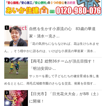
自然を生かす小原流の心 83歳の華道
家・清水一克さ...
「花の気持ちにならなければ、花は生けられませ
ん。」そう穏やかに語るのは、いけばな小原流の華道家・清水...
【両毛】総勢36チームが頂点目指す！
「明治安田U-...
サッカーを通して子どもたちの健全育成を推し進
めるとともに、両毛広域都市圏のさらなる交流、発展を目指す...
【日光市】「日光花火大会」が8/8（土）
に開催！