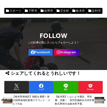
スポーツ
下野市
佐野市
壬生町
栃木市
足利市
FOLLOW
シェアしてくれるとうれしいです！
ポスト
シェア
送る
Pocket
【栃木県南地区】熱戦を展開！第
【栃木県】いよいよ今週末、準決
33回県南地区親善グラウンド・ゴ
勝、決勝！「高円宮賜杯全日本学童
ルフ大会
軟式野球大会栃木県予選」