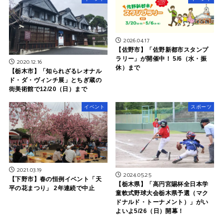
2026.04.17
【佐野市】「佐野新都市スタンプ
ラリー」が開催中！ 5/6（水・振
2020.12.16
休）まで
【栃木市】「知られざるレオナル
ド・ダ・ヴィンチ展」とちぎ蔵の
街美術館で12/20（日）まで
イベント
スポーツ
2021.03.19
2024.05.25
【下野市】春の恒例イベント「天
【栃木県】「高円宮賜杯全日本学
平の花まつり」 2年連続で中止
童軟式野球大会栃木県予選（マク
ドナルド・トーナメント）」がい
よいよ5/26（日）開幕！