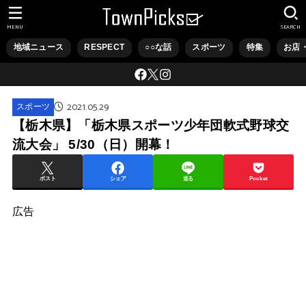
MENU
SEARCH
地域ニュース
RESPECT
○○な話
スポーツ
特集
お店
2021.05.29
スポーツ
【栃木県】「栃木県スポーツ少年団軟式野球交
流大会」 5/30（日）開幕！
ポスト
シェア
送る
Pocket
広告