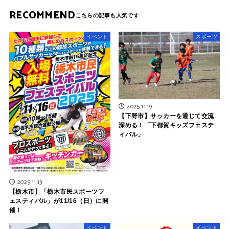
RECOMMEND
イベント
スポーツ
2025.11.19
【下野市】サッカーを通じて交流
深める！「下都賀キッズフェステ
ィバル」
2025.11.13
【栃木市】「栃木市民スポーツフ
ェスティバル」が11/16（日）に開
催！
イベント
イベント