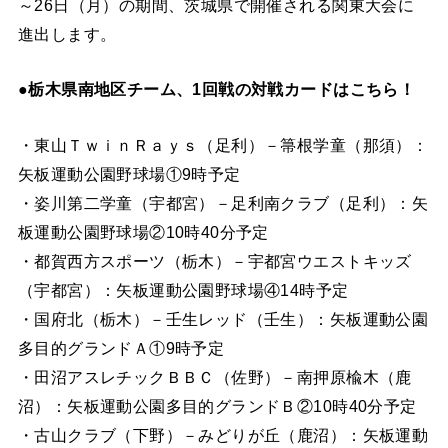
～26日（月）の期間、茨城県で開催される関東大会に
進出します。
●栃木県南地区チーム、1回戦の対戦カードはこちら！
・東山ＴｗｉｎＲａｙｓ（足利）－箒根学童（那須）：
矢板運動公園野球場①9時予定
・姿川第二学童（宇都宮）－足利南クラブ（足利）：矢
板運動公園野球場②10時40分予定
・都賀西方スポーツ（栃木）－宇都宮ウエストキッズ
（宇都宮）：矢板運動公園野球場④14時予定
・国府北（栃木）－壬生レッド（壬生）：矢板運動公園
多目的グランドＡ①9時予定
・田沼アスレチックＢＢＣ（佐野）－南押原楡木（鹿
沼）：矢板運動公園多目的グランドＢ②10時40分予定
・古山クラブ（下野）－みどりが丘（鹿沼）：矢板運動