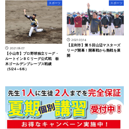
スポーツ
スポーツ
2021.03.14
【足利市】第５回山辺マスターズ
2021.06.07
リーグ開幕！開幕戦から熱戦を展
【小山市】プロ野球独立リーグ・
開
ルートインＢＣリーグ公式戦 栃
木ゴールデンブレーブス戦績
（5/24～6/6）