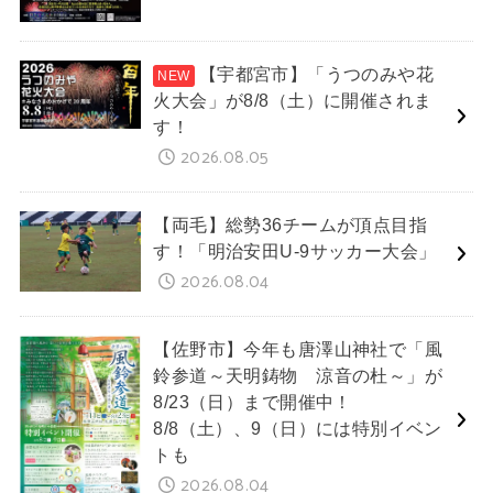
【宇都宮市】「うつのみや花
火大会」が8/8（土）に開催されま
す！
2026.08.05
【両毛】総勢36チームが頂点目指
す！「明治安田U-9サッカー大会」
2026.08.04
【佐野市】今年も唐澤山神社で「風
鈴参道～天明鋳物 涼音の杜～」が
8/23（日）まで開催中！
8/8（土）、9（日）には特別イベン
トも
2026.08.04