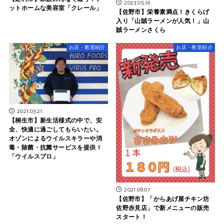
2023.05.16
ットホームな美容室「クレール」
【佐野市】栄養素満点！きくらげ
入り「山賊ラーメンが人気！」山
賊ラーメンさくら
お店・教室紹介
お店・教室紹介
2021.03.21
【桐生市】新生活様式の中で、安
全、快適に過ごしてもらいたい。
オゾンによるウイルスキラーや消
毒・除菌・抗菌サービスを提供！
「ウイルスプロ」
2021.08.07
【佐野市】「からあげ屋チキン坊
佐野赤見店」で新メニューの販売
スタート！