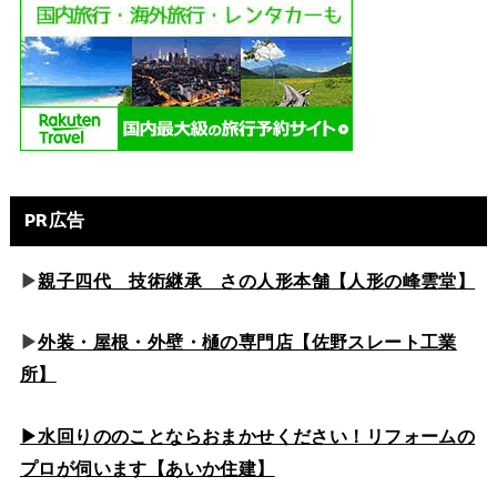
PR広告
▶
親子四代 技術継承 さの人形本舗【人形の峰雲堂】
▶
外装・屋根・外壁・樋の専門店【佐野スレート工業
所】
▶水回りののこと
ならおまかせください！リフォームの
プロが伺います【あいか住建】