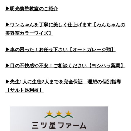
▶
明光義塾教室のご紹介
▶ワンちゃんを丁寧に美しく仕上げます【わんちゃんの
美容室カラーワイズ】
▶車の困った！お任せ下さい【オートガレージ翔】
▶目の不快感や不安！ご相談ください【ヨシハラ薬局】
▶先生1人に生徒2人までを完全保証 理想の個別指導
【サルト足利校】