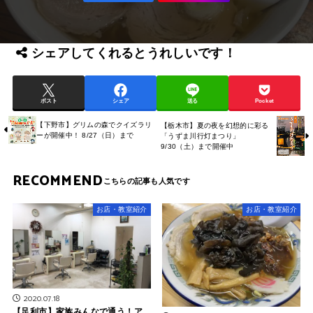
シェアしてくれるとうれしいです！
ポスト
シェア
送る
Pocket
【下野市】グリムの森でクイズラリ
【栃木市】夏の夜を幻想的に彩る
ーが開催中！ 8/27（日）まで
「うずま川行灯まつり」
9/30（土）まで開催中
RECOMMEND
お店・教室紹介
お店・教室紹介
2020.07.18
【足利市】家族みんなで通う！ア