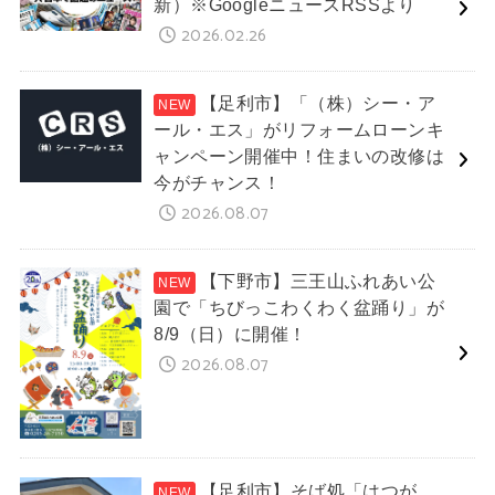
新）※GoogleニュースRSSより
2026.02.26
【足利市】「（株）シー・ア
ール・エス」がリフォームローンキ
ャンペーン開催中！住まいの改修は
今がチャンス！
2026.08.07
【下野市】三王山ふれあい公
園で「ちびっこわくわく盆踊り」が
8/9（日）に開催！
2026.08.07
【足利市】そば処「はつが