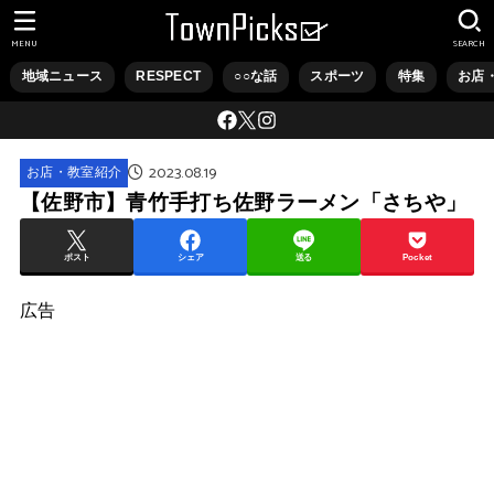
MENU
SEARCH
地域ニュース
RESPECT
○○な話
スポーツ
特集
お店
2023.08.19
お店・教室紹介
【佐野市】青竹手打ち佐野ラーメン「さちや」
ポスト
シェア
送る
Pocket
広告