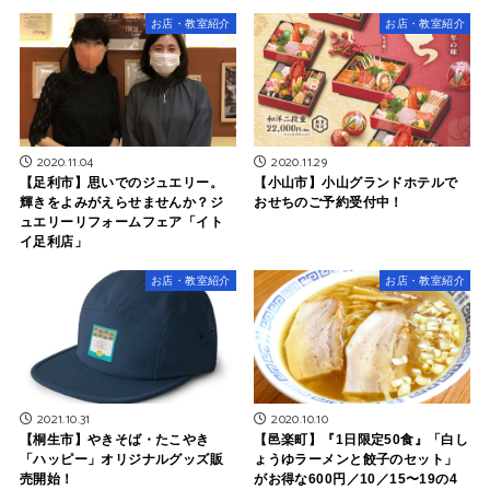
お店・教室紹介
お店・教室紹介
2020.11.04
2020.11.29
【足利市】思いでのジュエリー。
【小山市】小山グランドホテルで
輝きをよみがえらせませんか？ジ
おせちのご予約受付中！
ュエリーリフォームフェア「イト
イ足利店」
お店・教室紹介
お店・教室紹介
2021.10.31
2020.10.10
【桐生市】やきそば・たこやき
【邑楽町】『1日限定50食』「白し
「ハッピー」オリジナルグッズ販
ょうゆラーメンと餃子のセット」
売開始！
がお得な600円／10／15〜19の4