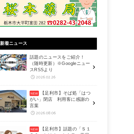
新着ニュース
話題のニュースをご紹介！
（随時更新）※Googleニュー
スRSSより
2026.02.26
【足利市】そば処「はつ
がい」閉店 利用客に感謝の
言葉
2026.08.06
【足利市】話題の「Ｓ１