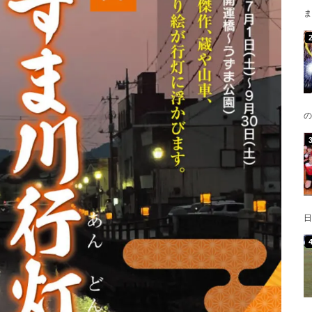
ま
の
日