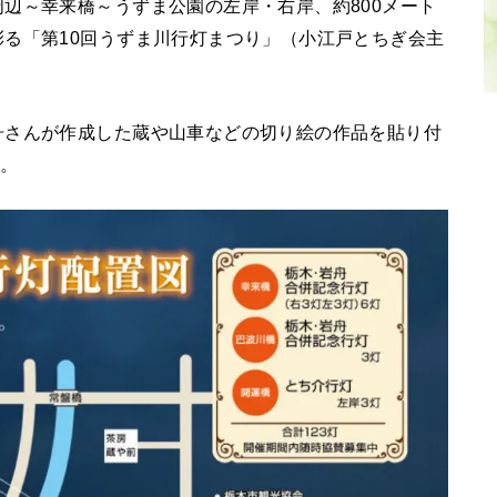
辺～幸来橋～うずま公園の左岸・右岸、約800メート
る「第10回うずま川行灯まつり」（小江戸とちぎ会主
舟さんが作成した蔵や山車などの切り絵の作品を貼り付
す。