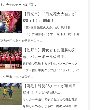
す。今年のテーマは「百...
【日光市】「日光花火大会」が
8/8（土）に開催！
「第4回日光花火大会」が、8月8日
（土）に開催されます。当日は、約5千発
花火が打ち上がる予定となっ...
【佐野市】男女ともに優勝の栄
冠 バレーボール佐野中...
佐野市で活動する小学生バレーボールク
ラブ・佐野中央クラブは、11月21日、22
、佐野市三好小体育館...
【両毛】総勢36チームが頂点目
指す！「明治安田U-...
サッカーを通して子どもたちの健全育成
を推し進めるとともに、両毛広域都市圏