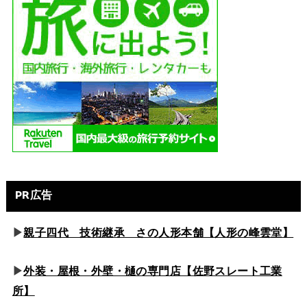
PR広告
▶
親子四代 技術継承 さの人形本舗【人形の峰雲堂】
▶
外装・屋根・外壁・樋の専門店【佐野スレート工業
所】