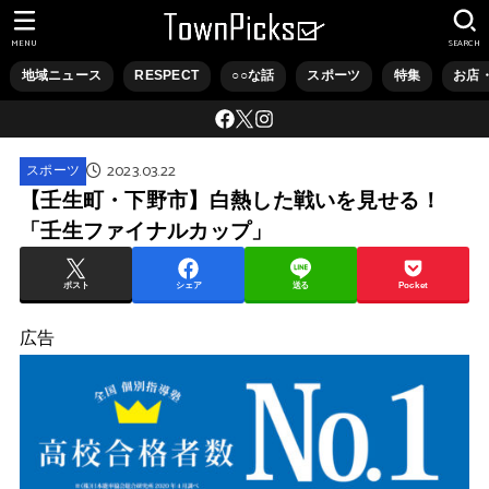
MENU
SEARCH
地域ニュース
RESPECT
○○な話
スポーツ
特集
お店
2023.03.22
スポーツ
【壬生町・下野市】白熱した戦いを見せる！
「壬生ファイナルカップ」
ポスト
シェア
送る
Pocket
広告