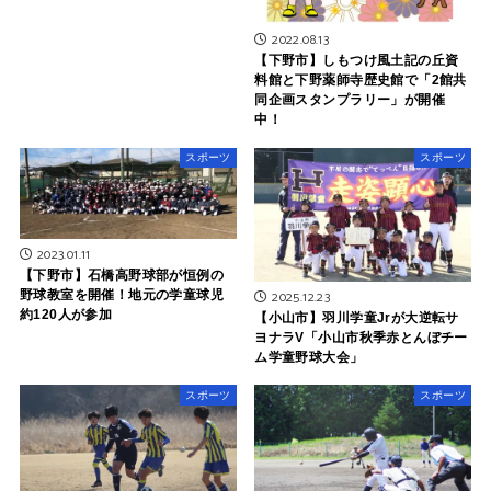
2022.08.13
【下野市】しもつけ風土記の丘資
料館と下野薬師寺歴史館で「2館共
同企画スタンプラリー」が開催
中！
スポーツ
スポーツ
2023.01.11
【下野市】石橋高野球部が恒例の
野球教室を開催！地元の学童球児
2025.12.23
約120人が参加
【小山市】羽川学童Jrが大逆転サ
ヨナラV「小山市秋季赤とんぼチー
ム学童野球大会」
スポーツ
スポーツ