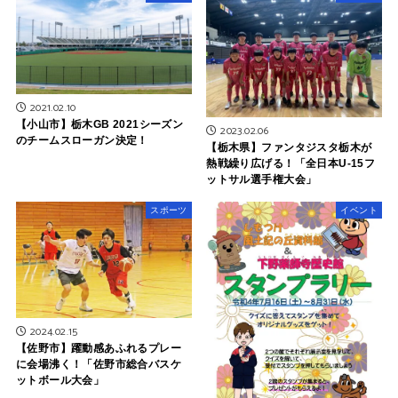
2021.02.10
【小山市】栃木GB 2021シーズン
2023.02.06
のチームスローガン決定！
【栃木県】ファンタジスタ栃木が
熱戦繰り広げる！「全日本U-15フ
ットサル選手権大会」
スポーツ
イベント
2024.02.15
【佐野市】躍動感あふれるプレー
に会場沸く！「佐野市総合バスケ
ットボール大会」