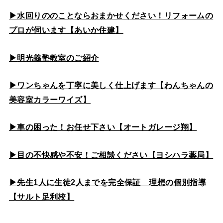
▶水回りののこと
ならおまかせください！リフォームの
プロが伺います【あいか住建】
▶
明光義塾教室のご紹介
▶ワンちゃんを丁寧に美しく仕上げます【わんちゃんの
美容室カラーワイズ】
▶車の困った！お任せ下さい【オートガレージ翔】
▶目の不快感や不安！ご相談ください【ヨシハラ薬局】
▶先生1人に生徒2人までを完全保証 理想の個別指導
【サルト足利校】