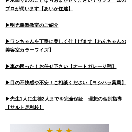
▶水回りののこと
ならおまかせください！リフォームの
プロが伺います【あいか住建】
▶
明光義塾教室のご紹介
▶ワンちゃんを丁寧に美しく仕上げます【わんちゃんの
美容室カラーワイズ】
▶車の困った！お任せ下さい【オートガレージ翔】
▶目の不快感や不安！ご相談ください【ヨシハラ薬局】
▶先生1人に生徒2人までを完全保証 理想の個別指導
【サルト足利校】