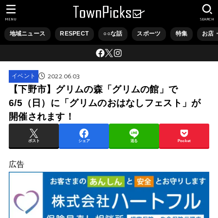
MENU
SEARCH
地域ニュース
RESPECT
○○な話
スポーツ
特集
お店
2022.06.03
イベント
【下野市】グリムの森「グリムの館」で
6/5（日）に「グリムのおはなしフェスト」が
開催されます！
ポスト
シェア
送る
Pocket
広告