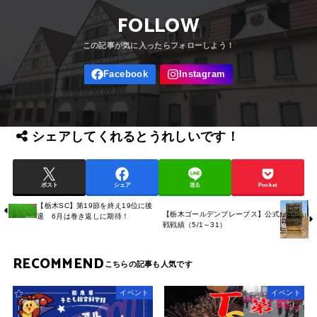
FOLLOW
シェアしてくれるとうれしいです！
ポスト
シェア
送る
Pocket
【栃木SC】第19節を終え19位に後
【栃木ゴールデンブレーブス】公式
退 6月は巻き返しに期待！
戦戦績（5/1～31）
RECOMMEND
イベント
イベント