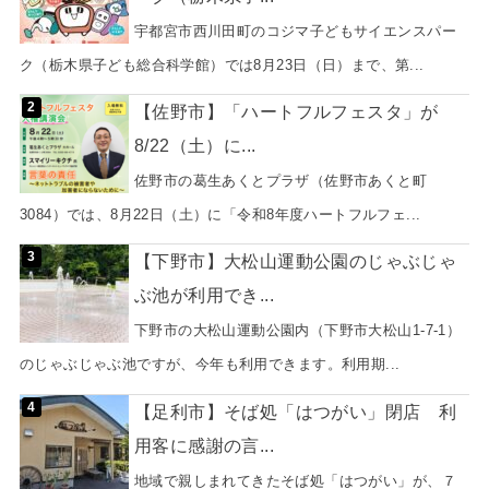
宇都宮市西川田町のコジマ子どもサイエンスパー
ク（栃木県子ども総合科学館）では8月23日（日）まで、第...
【佐野市】「ハートフルフェスタ」が
8/22（土）に...
佐野市の葛生あくとプラザ（佐野市あくと町
3084）では、8月22日（土）に「令和8年度ハートフルフェ...
【下野市】大松山運動公園のじゃぶじゃ
ぶ池が利用でき...
下野市の大松山運動公園内（下野市大松山1-7-1）
のじゃぶじゃぶ池ですが、今年も利用できます。利用期...
【足利市】そば処「はつがい」閉店 利
用客に感謝の言...
地域で親しまれてきたそば処「はつがい」が、７