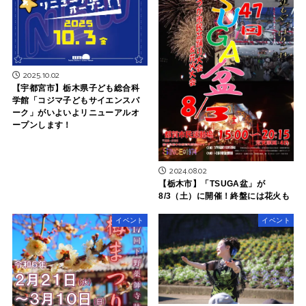
2025.10.02
【宇都宮市】栃木県子ども総合科
学館「コジマ子どもサイエンスパ
ーク」がいよいよリニューアルオ
ープンします！
2024.08.02
【栃木市】「TSUGA盆」が
8/3（土）に開催！終盤には花火も
イベント
イベント