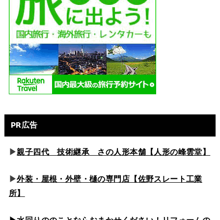
PR広告
▶
親子四代 技術継承 さの人形本舗【人形の峰雲堂】
▶
外装・屋根・外壁・樋の専門店【佐野スレート工業
所】