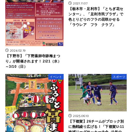
2021.11.07
【栃木市・足利市】「とちぎ花セ
ンター」、「足利市民プラザ」で
色とりどりのフラの花咲かせる
「ラウレア フラ クラブ」
2024.02.19
【下野市】「下野薬師寺跡梅まつ
り」が開催されます！ 2/21（水）
～3/10（日）
イベント
スポーツ
2025.06.10
【下都賀】26チームがブロック別
に熱戦繰り広げる！「下都賀U-11
地域リーグサッカー大会（5年の