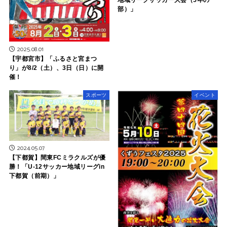
部）」
2025.08.01
【宇都宮市】「ふるさと宮まつ
り」が8/2（土）、3日（日）に開
催！
スポーツ
イベント
2024.05.07
【下都賀】間東FCミラクルズが優
勝！「U-12サッカー地域リーグin
下都賀（前期）」