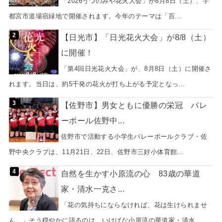
「2026うつのみや花火大会」が8月8日（土）、宇
都宮市道場宿緑地で開催されます。今年のテーマは「百...
【日光市】「日光花火大会」が8/8（土）
に開催！
「第4回日光花火大会」が、8月8日（土）に開催さ
れます。当日は、約5千発の花火が打ち上がる予定となっ...
【佐野市】男女ともに優勝の栄冠 バレ
ーボール佐野中...
佐野市で活動する小学生バレーボールクラブ・佐
野中央クラブは、11月21日、22日、佐野市三好小体育館...
自然を生かす小原流の心 83歳の華道
家・清水一克さ...
「花の気持ちにならなければ、花は生けられませ
ん。」そう穏やかに語るのは、いけばな小原流の華道家・清水...