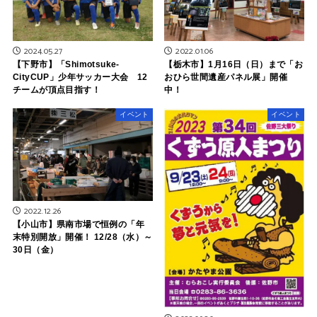
2024.05.27
2022.01.06
【下野市】「Shimotsuke-
【栃木市】1月16日（日）まで「お
CityCUP」少年サッカー大会 12
おひら世間遺産パネル展」開催
チームが頂点目指す！
中！
イベント
イベント
2022.12.26
【小山市】県南市場で恒例の「年
末特別開放」開催！ 12/28（水）～
30日（金）