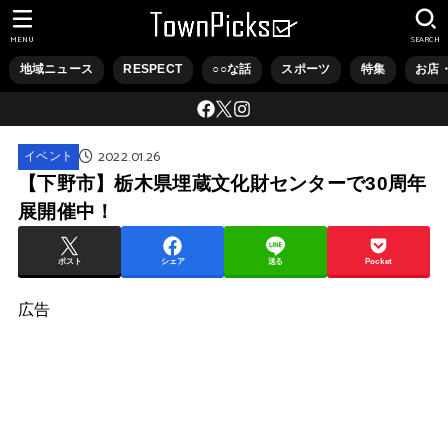
MENU
SEARCH
地域ニュース
RESPECT
○○な話
スポーツ
特集
お店
2022.01.26
イベント
【下野市】栃木県埋蔵文化財センターで30周年
展開催中！
ポスト
シェア
送る
Pocket
広告