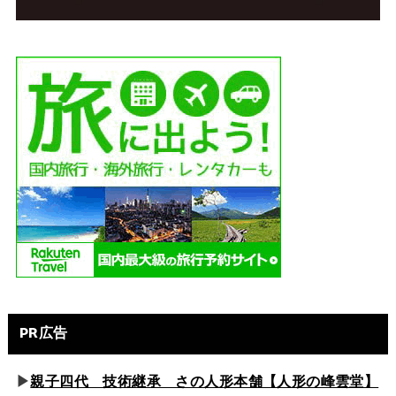
PR広告
▶
親子四代 技術継承 さの人形本舗【人形の峰雲堂】