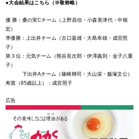
●大会結果はこちら（※敬称略）
優 勝：桑の実Cチーム（上野昌信・小森美津代・中根
宏）
準優勝：上出井チーム（古口嘉雄・大島幸雄・成宮照
子）
第３位：元気チーム（熊谷良次郎・伊澤義則・金子八重
子）
下出井Aチーム（篠崎輝司・大山栄・飯塚文公）
寿賞（85歳以上）：成宮照子
広告