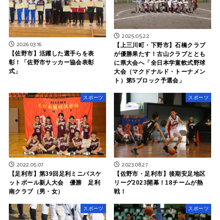
2025.05.22
2026.03.16
【上三川町・下野市】石橋クラブ
【佐野市】活躍した選手らを表
が優勝果たす！古山クラブととも
彰！「佐野市サッカー協会表彰
に県大会へ「全日本学童軟式野球
式」
大会（マクドナルド・トーナメン
ト）第5ブロック予選会」
スポーツ
スポーツ
2022.05.07
2023.08.27
【足利市】第39回足利ミニバスケ
【佐野市・足利市】後期安足地区
ットボール新人大会 優勝 足利
リーグ2023開幕！18チームが熱
南クラブ（男・女）
戦！
スポーツ
スポーツ