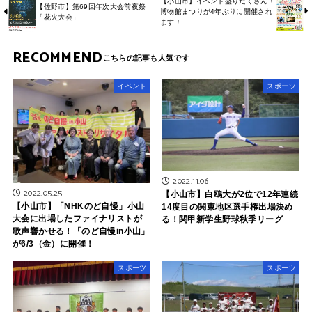
【小山市】イベント盛りだくさん！
【佐野市】第69回年次大会前夜祭
博物館まつりが4年ぶりに開催され
「花火大会」
ます！
RECOMMEND
イベント
スポーツ
2022.11.06
2022.05.25
【小山市】白鴎大が2位で12年連続
【小山市】「NHKのど自慢」小山
14度目の関東地区選手権出場決め
大会に出場したファイナリストが
る！関甲新学生野球秋季リーグ
歌声響かせる！「のど自慢in小山」
が6/3（金）に開催！
スポーツ
スポーツ