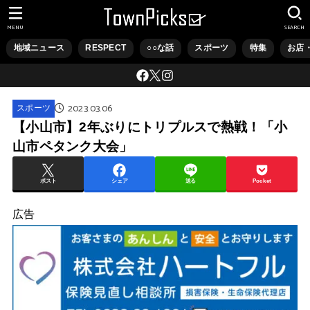
MENU
SEARCH
地域ニュース
RESPECT
○○な話
スポーツ
特集
お店
2023.03.06
スポーツ
【小山市】2年ぶりにトリプルスで熱戦！「小
山市ペタンク大会」
ポスト
シェア
送る
Pocket
広告