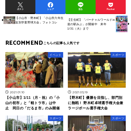
ポスト
シェア
送る
Pocket
【小山市・野木町】「小山市六年生
【壬生町】「バーチャルワールドin
送別学童野球大会」フォトコレ
道の駅みぶ」が開催中 来年
1/31（火）まで
RECOMMEND
イベント
スポーツ
2021.01.10
2021.05.19
【小山市】1/11（月・祝）の「小
【野木町】優勝を目指し、部門別
山の初市」と「軽トラ市」は中
に熱戦！ 野木町卓球選手権大会兼
止 同日の「だるま市」のみ開催
ラージボール選手権大会
スポーツ
スポーツ