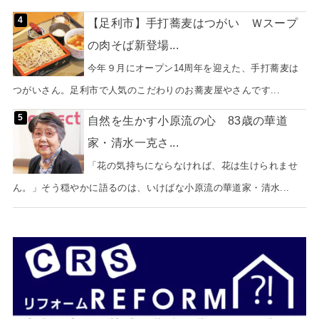
【足利市】手打蕎麦はつがい Ｗスープ
の肉そば新登場...
今年９月にオープン14周年を迎えた、手打蕎麦は
つがいさん。足利市で人気のこだわりのお蕎麦屋やさんです...
自然を生かす小原流の心 83歳の華道
家・清水一克さ...
「花の気持ちにならなければ、花は生けられませ
ん。」そう穏やかに語るのは、いけばな小原流の華道家・清水...