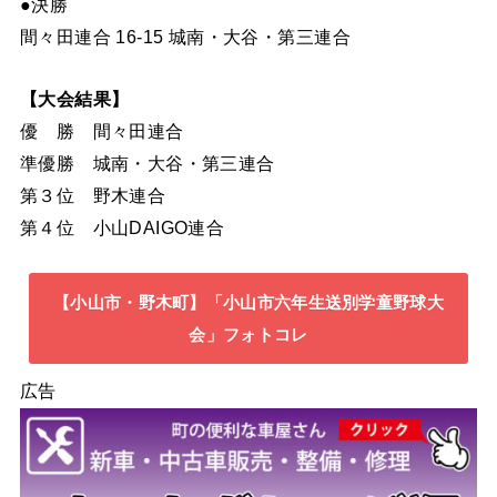
●決勝
間々田連合 16-15 城南・大谷・第三連合
【大会結果】
優 勝 間々田連合
準優勝 城南・大谷・第三連合
第３位 野木連合
第４位 小山DAIGO連合
【小山市・野木町】「小山市六年生送別学童野球大
会」フォトコレ
広告