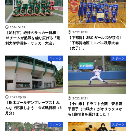
2026.06.21
2022.10.28
【足利市】絶好のサッカー日和！
【下都賀】JBCガールズが頂点！
16チームが熱戦を繰り広げる「足
「下都賀地区ミニバス秋季大会
利大学学長杯・サッカー大会」
（女子）」
スポーツ
スポーツ
2022.05.29
2022.10.21
【栃木ゴールデンブレーブス】み
【小山市】ドラフト会議 曽谷龍
んなで応援しよう！公式戦日程（6
平投手（白鴎大）がオリックスか
月分）
ら1位指名を受けました！
スポーツ
スポーツ