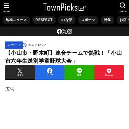
MENU
SEARCH
地域ニュース
RESPECT
○○な話
スポーツ
特集
お店
2022.12.22
スポーツ
【小山市・野木町】連合チームで熱戦！「小山
市六年生送別学童野球大会」
ポスト
シェア
送る
Pocket
広告