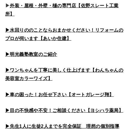
▶
外装・屋根・外壁・樋の専門店【佐野スレート工業
所】
▶水回りののこと
ならおまかせください！リフォームの
プロが伺います【あいか住建】
▶
明光義塾教室のご紹介
▶ワンちゃんを丁寧に美しく仕上げます【わんちゃんの
美容室カラーワイズ】
▶車の困った！お任せ下さい【オートガレージ翔】
▶目の不快感や不安！ご相談ください【ヨシハラ薬局】
▶先生1人に生徒2人までを完全保証 理想の個別指導