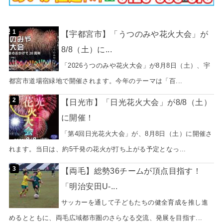
【宇都宮市】「うつのみや花火大会」が
8/8（土）に...
「2026うつのみや花火大会」が8月8日（土）、宇
都宮市道場宿緑地で開催されます。今年のテーマは「百...
【日光市】「日光花火大会」が8/8（土）
に開催！
「第4回日光花火大会」が、8月8日（土）に開催さ
れます。当日は、約5千発の花火が打ち上がる予定となっ...
【両毛】総勢36チームが頂点目指す！
「明治安田U-...
サッカーを通して子どもたちの健全育成を推し進
めるとともに、両毛広域都市圏のさらなる交流、発展を目指す...