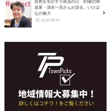
自然を生かす小原流の心 83歳の華
道家・清水一克さんが語る、いけば
なの魅力
2026.08.01