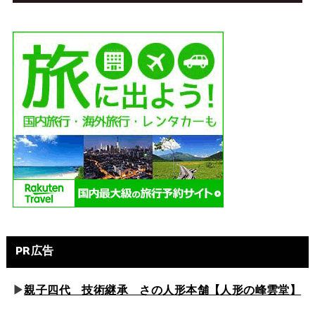
PR広告
▶
親子四代 技術継承 さの人形本舗【人形の峰雲堂】