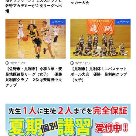
期トップリーグ」で犬伏クラブと
ッカー大会
佐野アカデミーが２次リーグへ出
場
スポーツ
スポーツ
2021.11.02
2021.12.14
【佐野市・足利市】令和３年・安
【足利市】足利杯ミニバスケット
足地区後期リーグ（女子） 優勝
ボール大会 優勝 足利南クラブ
足利南クラブ ２位は安蘇野中央
（女子）
クラブ