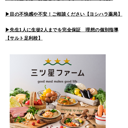
▶目の不快感や不安！ご相談ください【ヨシハラ薬局】
▶先生1人に生徒2人までを完全保証 理想の個別指導
【サルト足利校】