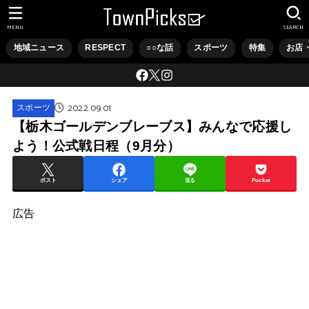
MENU
SEARCH
地域ニュース
RESPECT
○○な話
スポーツ
特集
お店
2022.09.01
スポーツ
【栃木ゴールデンブレーブス】みんなで応援し
よう！公式戦日程（9月分）
ポスト
シェア
送る
Pocket
広告