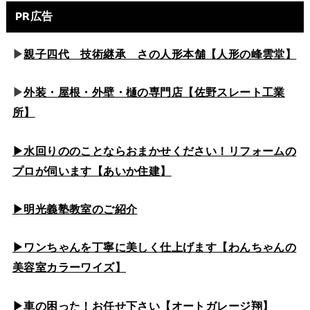
PR広告
▶
親子四代 技術継承 さの人形本舗【人形の峰雲堂】
▶
外装・屋根・外壁・樋の専門店【佐野スレート工業
所】
▶水回りののこと
ならおまかせください！リフォームの
プロが伺います【あいか住建】
▶
明光義塾教室のご紹介
▶ワンちゃんを丁寧に美しく仕上げます【わんちゃんの
美容室カラーワイズ】
▶車の困った！お任せ下さい【オートガレージ翔】