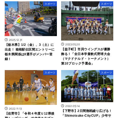
スポーツ
スポーツ
2025.12.31
2023.05.20
【栃木県】1/2（金）、3（土）に
【益子町】市貝ウイングスが優勝
出走！ 箱根駅伝区間エントリーに
飾る！「全日本学童軟式野球大会
栃木県関係は8選手がメンバー登
（マクドナルド・トーナメント）
録！
第10ブロック予選会」
スポーツ
スポーツ
2022.05.14
2022.11.13
【下野市】2日間熱戦繰り広げる！
【佐野市】「令和４年度Ｕ12県後
「Shimotsuke-CityCUP」少年サ