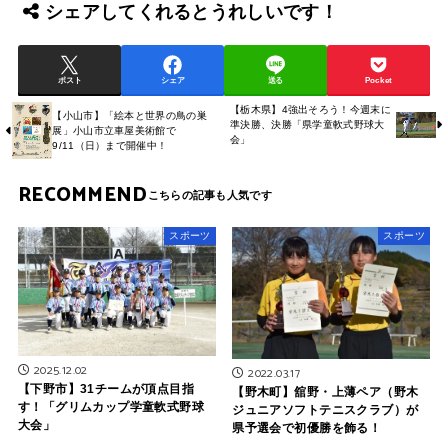
シェアしてくれるとうれしいです！
ポスト
シェア
送る
Pocket
【栃木県】4強出そろう！今週末に
【小山市】「絵本と世界の鳥の巣
準決勝、決勝「県学童軟式野球大
展」小山市立車屋美術館で
会」
9/11（日）まで開催中！
RECOMMEND
スポーツ
スポーツ
2025.12.02
2022.03.17
【下野市】31チームが頂点目指
【野木町】舘野・上薄ペア（野木
す！「グリムカップ学童軟式野球
ジュニアソフトテニスクラブ）が
大会」
県予選会で初優勝を飾る！