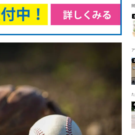
開
ア
た