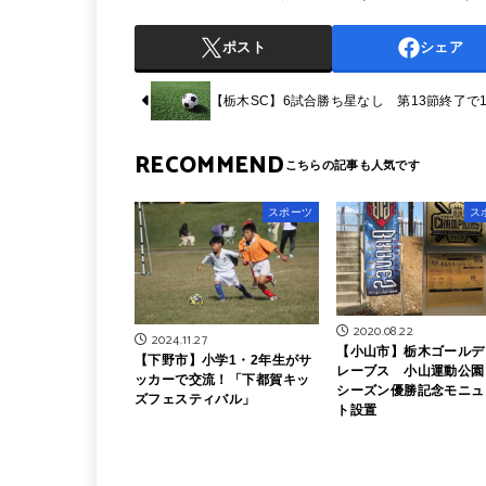
ポスト
シェア
【栃木SC】6試合勝ち星なし 第13節終了で1
RECOMMEND
スポーツ
ス
2020.08.22
2024.11.27
【小山市】栃木ゴールデ
【下野市】小学1・2年生がサ
レーブス 小山運動公園
ッカーで交流！「下都賀キッ
シーズン優勝記念モニュ
ズフェスティバル」
ト設置