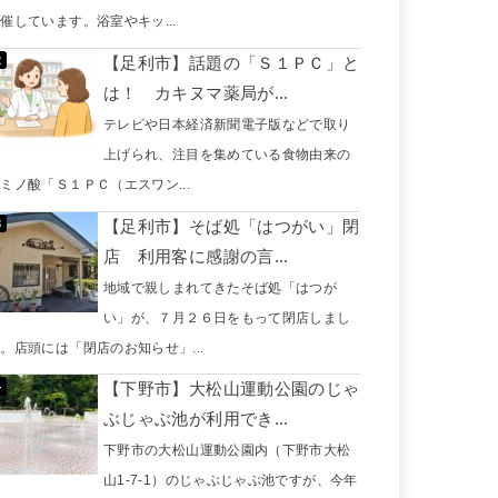
催しています。浴室やキッ...
【足利市】話題の「Ｓ１ＰＣ」と
は！ カキヌマ薬局が...
テレビや日本経済新聞電子版などで取り
上げられ、注目を集めている食物由来の
ミノ酸「Ｓ１ＰＣ（エスワン...
【足利市】そば処「はつがい」閉
店 利用客に感謝の言...
地域で親しまれてきたそば処「はつが
い」が、７月２６日をもって閉店しまし
。店頭には「閉店のお知らせ」...
【下野市】大松山運動公園のじゃ
ぶじゃぶ池が利用でき...
下野市の大松山運動公園内（下野市大松
山1-7-1）のじゃぶじゃぶ池ですが、今年