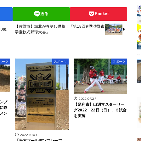
送る
Pocket
【佐野市】城北が春制し優勝！「第18回春季佐野市
8位
学童軟式野球大会」
ポーツ
スポーツ
スポーツ
2022.05.25
ンブ
【足利市】山辺マスターリー
に昨
グ2022 22日（日）、３試合
メン
を実施
2022.10.03
【栃木ゴールデンブレーブ