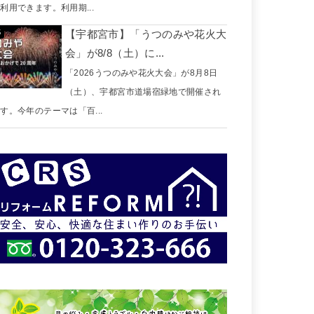
利用できます。利用期...
【宇都宮市】「うつのみや花火大
会」が8/8（土）に...
「2026うつのみや花火大会」が8月8日
（土）、宇都宮市道場宿緑地で開催され
す。今年のテーマは「百...