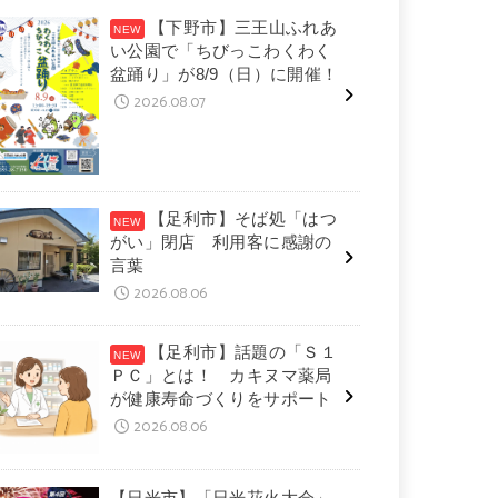
【下野市】三王山ふれあ
い公園で「ちびっこわくわく
盆踊り」が8/9（日）に開催！
2026.08.07
【足利市】そば処「はつ
がい」閉店 利用客に感謝の
言葉
2026.08.06
【足利市】話題の「Ｓ１
ＰＣ」とは！ カキヌマ薬局
が健康寿命づくりをサポート
2026.08.06
【日光市】「日光花火大会」