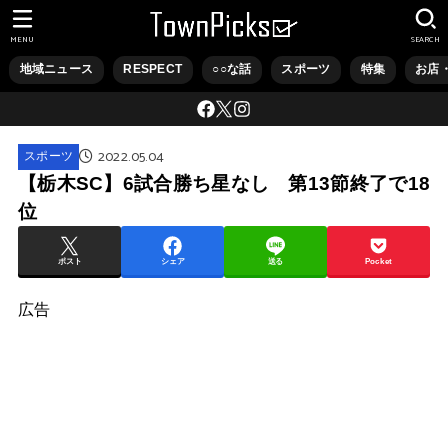
MENU
SEARCH
地域ニュース
RESPECT
○○な話
スポーツ
特集
お店
2022.05.04
スポーツ
【栃木SC】6試合勝ち星なし 第13節終了で18
位
ポスト
シェア
送る
Pocket
広告