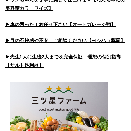
美容室カラーワイズ】
▶車の困った！お任せ下さい【オートガレージ翔】
▶目の不快感や不安！ご相談ください【ヨシハラ薬局】
▶先生1人に生徒2人までを完全保証 理想の個別指導
【サルト足利校】