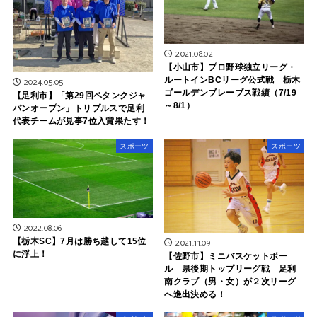
2021.08.02
【小山市】プロ野球独立リーグ・
ルートインBCリーグ公式戦 栃木
2024.05.05
ゴールデンブレーブス戦績（7/19
【足利市】「第29回ペタンクジャ
～8/1）
パンオープン」トリプルスで足利
代表チームが見事7位入賞果たす！
スポーツ
スポーツ
2022.08.06
2021.11.09
【栃木SC】7月は勝ち越して15位
に浮上！
【佐野市】ミニバスケットボー
ル 県後期トップリーグ戦 足利
南クラブ（男・女）が２次リーグ
へ進出決める！