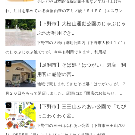
テレビや日本経済新聞電子版などで取り上げら
れ、注目を集めている食物由来のアミノ酸「Ｓ１ＰＣ（エスワン...
【下野市】大松山運動公園のじゃぶじゃ
ぶ池が利用でき...
下野市の大松山運動公園内（下野市大松山1-7-1）
のじゃぶじゃぶ池ですが、今年も利用できます。利用期...
【足利市】そば処「はつがい」閉店 利
用客に感謝の言...
地域で親しまれてきたそば処「はつがい」が、７
月２６日をもって閉店しました。店頭には「閉店のお知らせ」...
【下野市】三王山ふれあい公園で「ちび
っこわくわく盆...
下野市の三王山ふれあい公園（下野市三王山700-
1）で8月9日（日）に「ちびっこわくわく盆踊り」が初...