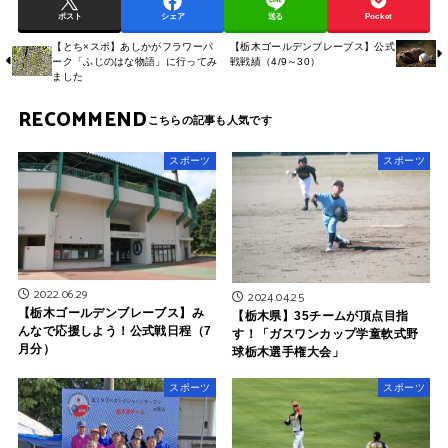
ポスト
シェア
送る
Pocket
【とち×スポ】あしかがフラワーパ
【栃木ゴールデンブレーブス】公式
ーク「ふじのはな物語」に行ってみ
戦戦績（4/9～30）
ました
RECOMMEND
スポーツ
スポーツ
2022.06.29
2024.04.25
【栃木ゴールデンブレーブス】み
【栃木県】35チームが頂点目指
んなで応援しよう！公式戦日程（7
す！「ガスワンカップ学童軟式野
月分）
球栃木選手権大会」
スポーツ
スポーツ