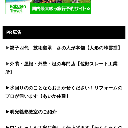
PR広告
▶
親子四代 技術継承 さの人形本舗【人形の峰雲堂】
▶
外装・屋根・外壁・樋の専門店【佐野スレート工業
所】
▶水回りののこと
ならおまかせください！リフォームの
プロが伺います【あいか住建】
▶
明光義塾教室のご紹介
▶ワンちゃんを丁寧に美しく仕上げます【わんちゃんの