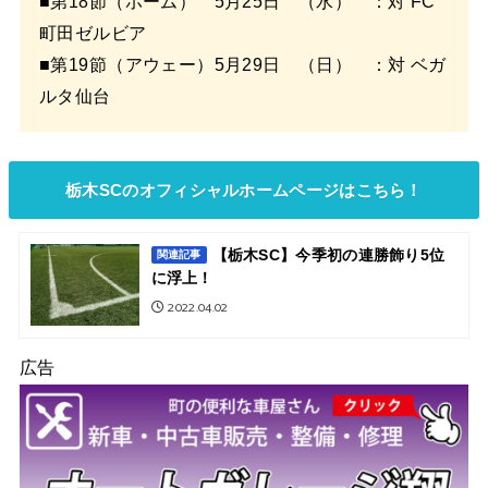
■第18節（ホーム） 5月25日 （水） ：対 FC
町田ゼルビア
■第19節（アウェー）5月29日 （日） ：対 ベガ
ルタ仙台
栃木SCのオフィシャルホームページはこちら！
【栃木SC】今季初の連勝飾り5位
関連記事
に浮上！
2022.04.02
広告