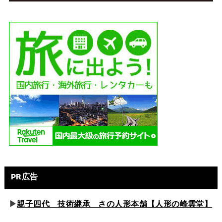
PR広告
▶
親子四代 技術継承 さの人形本舗【人形の峰雲堂】