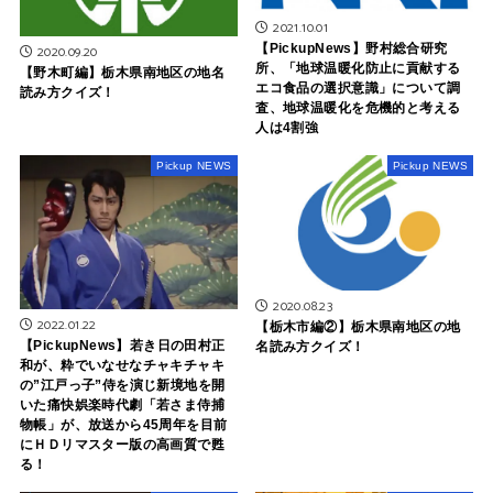
2021.10.01
【PickupNews】野村総合研究
2020.09.20
所、「地球温暖化防止に貢献する
【野木町編】栃木県南地区の地名
エコ食品の選択意識」について調
読み方クイズ！
査、地球温暖化を危機的と考える
人は4割強
Pickup NEWS
Pickup NEWS
2020.08.23
2022.01.22
【栃木市編②】栃木県南地区の地
【PickupNews】若き日の田村正
名読み方クイズ！
和が、粋でいなせなチャキチャキ
の”江戸っ子”侍を演じ新境地を開
いた痛快娯楽時代劇「若さま侍捕
物帳」が、放送から45周年を目前
にＨＤリマスター版の高画質で甦
る！