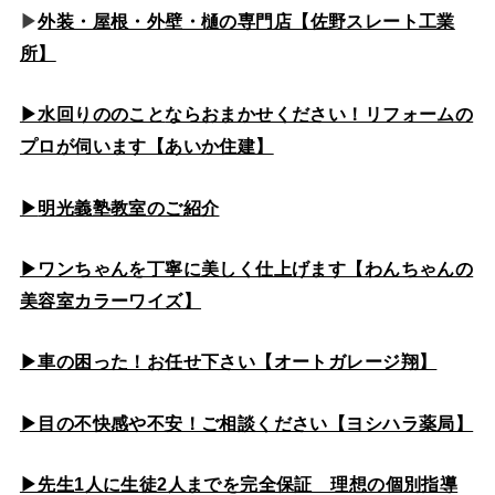
▶
外装・屋根・外壁・樋の専門店【佐野スレート工業
所】
▶水回りののこと
ならおまかせください！リフォームの
プロが伺います【あいか住建】
▶
明光義塾教室のご紹介
▶ワンちゃんを丁寧に美しく仕上げます【わんちゃんの
美容室カラーワイズ】
▶車の困った！お任せ下さい【オートガレージ翔】
▶目の不快感や不安！ご相談ください【ヨシハラ薬局】
▶先生1人に生徒2人までを完全保証 理想の個別指導