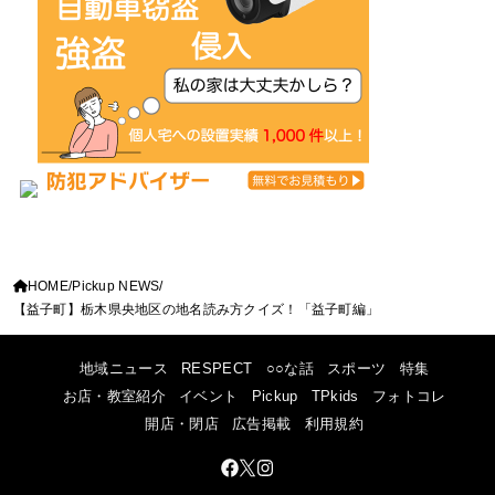
HOME
Pickup NEWS
【益子町】栃木県央地区の地名読み方クイズ！「益子町編」
地域ニュース
RESPECT
○○な話
スポーツ
特集
お店・教室紹介
イベント
Pickup
TPkids
フォトコレ
開店・閉店
広告掲載
利用規約