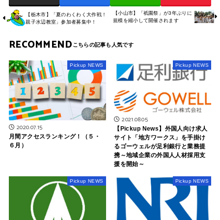
【小山市】「祇園祭」が3年ぶりに
【栃木市】「夏のわくわく大作戦！
規模を縮小して開催されます
親子水辺教室」参加者募集中！
RECOMMEND
Pickup NEWS
Pickup NEWS
2021.08.05
2020.07.15
【Pickup News】外国人向け求人
月間アクセスランキング！（５・
サイト「地方ワークス」を手掛け
６月）
るゴーウェルが足利銀行と業務提
携～地域企業の外国人人材採用支
援を開始～
Pickup NEWS
Pickup NEWS