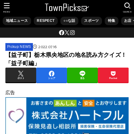
MENU
SEARCH
地域ニュース
RESPECT
○○な話
スポーツ
特集
お店
2022.07.16
Pickup NEWS
【益子町】栃木県央地区の地名読み方クイズ！
「益子町編」
ポスト
シェア
送る
Pocket
広告