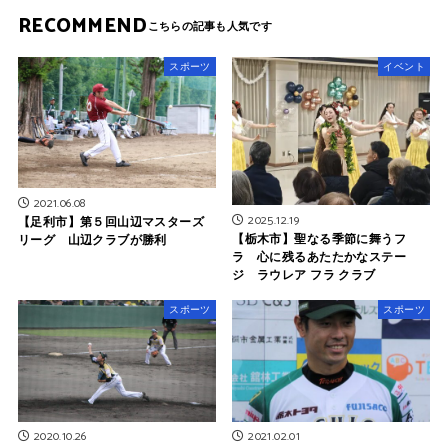
RECOMMEND
スポーツ
イベント
2021.06.08
2025.12.19
【足利市】第５回山辺マスターズ
【栃木市】聖なる季節に舞うフ
リーグ 山辺クラブが勝利
ラ 心に残るあたたかなステー
ジ ラウレア フラ クラブ
スポーツ
スポーツ
2020.10.26
2021.02.01