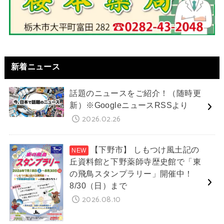
新着ニュース
話題のニュースをご紹介！（随時更
新）※GoogleニュースRSSより
2026.02.26
【下野市】 しもつけ風土記の
丘資料館と下野薬師寺歴史館で「東
の飛鳥スタンプラリー」開催中！
8/30（日）まで
2026.08.10