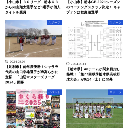
【小山市】ＢＣリーグ 栃木ＧＢ
【小山市】栃木GB 2021シーズン
から内山翔太選手など5選手が個人
のコーチングスタッフ決定！ キャ
タイトル受賞！
プテンは秋庭蓮選手
スポーツ
スポーツ
2024.03.29
2024.09.13
【足利市】前年度優勝！シャララ
【栃木県】48チームが関東目指し
代表の山口幸雄選手が声高らかに
熱戦！「第77回秋季栃木県高校野
宣誓！「山辺マスターズリーグ
球大会」が9/14（土）に開幕
2024」開幕！
イベント
スポーツ