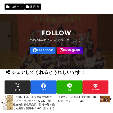
スポーツ
足利市
FOLLOW
シェアしてくれるとうれしいです！
ポスト
シェア
送る
Pocket
【小山市】小山市立車屋美術館で
【佐野市・足利市】安足地区2022
「アートリンクとちぎ2022 栃木
前期リーグ フォトコレ
県立美術館収蔵品展 野澤一郎が愛
した美術」開催中！ 6/5（日）まで