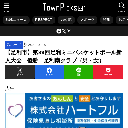
MENU
SEARCH
地域ニュース
RESPECT
○○な話
スポーツ
特集
お店
2022.05.07
スポーツ
【足利市】第39回足利ミニバスケットボール新
人大会 優勝 足利南クラブ（男・女）
ポスト
シェア
送る
Pocket
広告