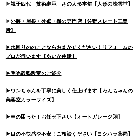
▶
親子四代 技術継承 さの人形本舗【人形の峰雲堂】
▶
外装・屋根・外壁・樋の専門店【佐野スレート工業
所】
▶水回りののこと
ならおまかせください！リフォームの
プロが伺います【あいか住建】
▶
明光義塾教室のご紹介
▶ワンちゃんを丁寧に美しく仕上げます【わんちゃんの
美容室カラーワイズ】
▶車の困った！お任せ下さい【オートガレージ翔】
▶目の不快感や不安！ご相談ください【ヨシハラ薬局】