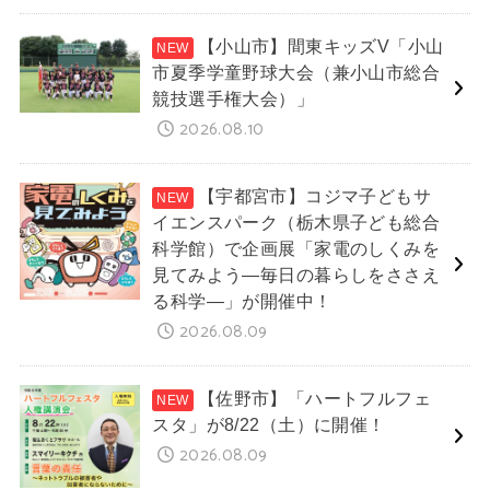
【小山市】間東キッズV「小山
市夏季学童野球大会（兼小山市総合
競技選手権大会）」
2026.08.10
【宇都宮市】コジマ子どもサ
イエンスパーク（栃木県子ども総合
科学館）で企画展「家電のしくみを
見てみよう―毎日の暮らしをささえ
る科学―」が開催中！
2026.08.09
【佐野市】「ハートフルフェ
スタ」が8/22（土）に開催！
2026.08.09