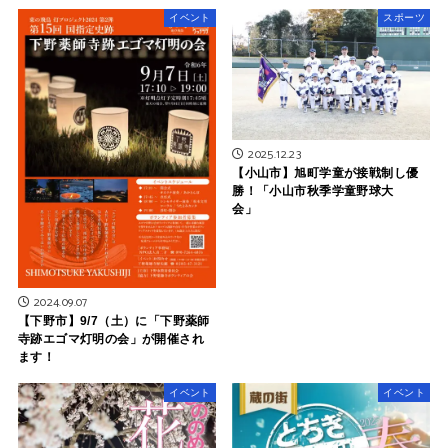
イベント
スポーツ
2025.12.23
【小山市】旭町学童が接戦制し優
勝！「小山市秋季学童野球大
会」
2024.09.07
【下野市】9/7（土）に「下野薬師
寺跡エゴマ灯明の会」が開催され
ます！
イベント
イベント