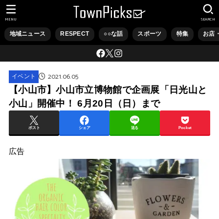
MENU
SEARCH
地域ニュース
RESPECT
○○な話
スポーツ
特集
お店
2021.06.05
イベント
【小山市】小山市立博物館で企画展「日光山と
小山」開催中！ 6月20日（日）まで
ポスト
シェア
送る
Pocket
広告