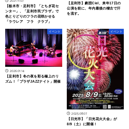
2021.11.07
【足利市】劇団Ciel、来年17日の
【栃木市・足利市】「とちぎ花セ
公演を前に、年内最後の稽古で汗
ンター」、「足利市民プラザ」で
を流す。
色とりどりのフラの花咲かせる
「ラウレア フラ クラブ」
イベント
イベント
2026.01.14
【足利市】冬の夜を彩る極上のリ
ズム！「プラザJAZZナイト」開催
2025.08.07
【日光市】「日光花火大会」が
8/9（土）に開催！