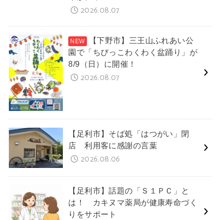
2026.08.07
【下野市】三王山ふれあい公
園で「ちびっこわくわく盆踊り」が
8/9（日）に開催！
2026.08.07
【足利市】そば処「はつがい」閉
店 利用客に感謝の言葉
2026.08.06
【足利市】話題の「Ｓ１ＰＣ」と
は！ カキヌマ薬局が健康寿命づく
りをサポート