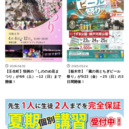
2026.04.03
2025.05.24
【壬生町】恒例の「しののめ花ま
【栃木市】「蔵の街とちぎビール
つり」が4/4（土）～12（日）まで
祭り」が5/23（金）～25（日）の3
開催！
日間開催！