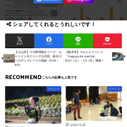
シェアしてくれるとうれしいです！
ポスト
シェア
送る
Pocket
【小山市】プロ野球独立リーグ・ル
【栃木市】マルシェイベント
ートインＢＣリーグ公式戦 栃木ゴ
「Kaguya de marché」
ールデンブレーブス戦績（5/24～
6/12（土）・13（日）開催！
6/6）
RECOMMEND
イベント
イベント
2020.12.28