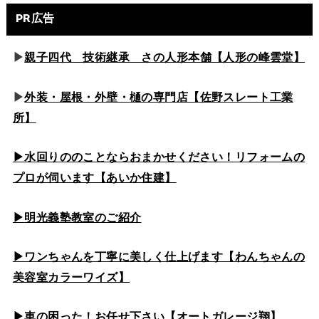
PR広告
▶
親子四代 技術継承 さの人形本舗【人形の峰雲堂】
▶
外装・屋根・外壁・樋の専門店【佐野スレート工業
所】
▶水回りののこと
ならおまかせください！リフォームの
プロが伺います【あいか住建】
▶
明光義塾教室のご紹介
▶ワンちゃんを丁寧に美しく仕上げます【わんちゃんの
美容室カラーワイズ】
▶車の困った！お任せ下さい【オートガレージ翔】