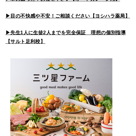
▶目の不快感や不安！ご相談ください【ヨシハラ薬局】
▶先生1人に生徒2人までを完全保証 理想の個別指導
【サルト足利校】