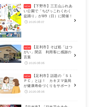
【下野市】三王山ふれあ
い公園で「ちびっこわくわく
盆踊り」が8/9（日）に開催！
2026.08.07
【足利市】そば処「はつ
がい」閉店 利用客に感謝の
言葉
2026.08.06
【足利市】話題の「Ｓ１
ＰＣ」とは！ カキヌマ薬局
が健康寿命づくりをサポート
2026.08.06
【日光市】「日光花火大会」