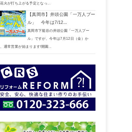
花火が打ち上がる予定となっ...
【真岡市】井頭公園「一万人プー
ル」 今年は7/12...
真岡市下籠谷の井頭公園「一万人プー
ル」ですが、今年は7月12日（金）か
、通常営業が始まります!開園...