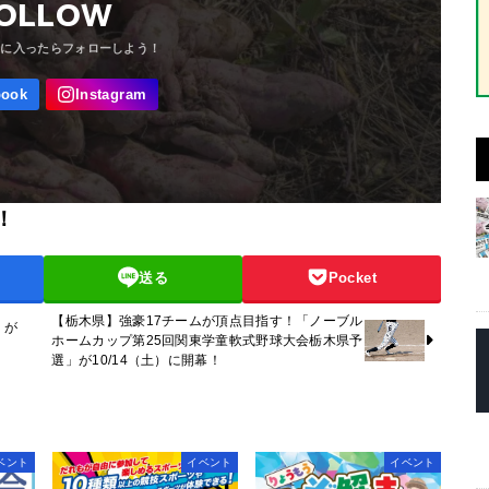
OLLOW
！
送る
Pocket
【栃木県】強豪17チームが頂点目指す！「ノーブル
」が
ホームカップ第25回関東学童軟式野球大会栃木県予
選」が10/14（土）に開幕！
ベント
イベント
イベント