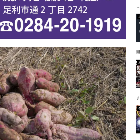
こ
開
ま