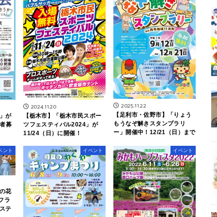
2025.11.22
2024.11.20
【足利市・佐野市】「りょう
【栃木市】「栃木市民スポー
」が
もうなぞ解きスタンプラリ
ツフェスティバル2024」が
加者募
ー」開催中！12/21（日）まで
11/24（日）に開催！
ベント
イベント
イベント
の花
 フラ
ステ