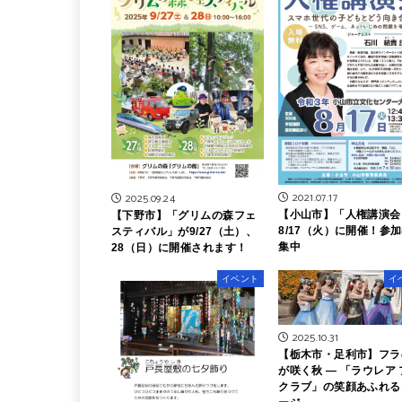
2021.07.17
2025.09.24
【小山市】「人権講演会
【下野市】「グリムの森フェ
8/17（火）に開催！参
スティバル」が9/27（土）、
集中
28（日）に開催されます！
イベント
イ
2025.10.31
【栃木市・足利市】フラ
が咲く秋 ― 「ラウレア
クラブ」の笑顔あふれる