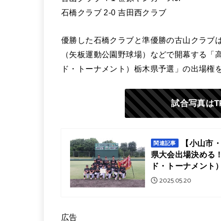
石橋クラブ 2-0 吉田西クラブ
優勝した石橋クラブと準優勝の古山クラブは
（矢板運動公園野球場）などで開幕する「高
ド・トーナメント）栃木県予選」の出場権
試合写真はT
【小山市・
関連記事
県大会出場決める
ド・トーナメント
2025.05.20
広告