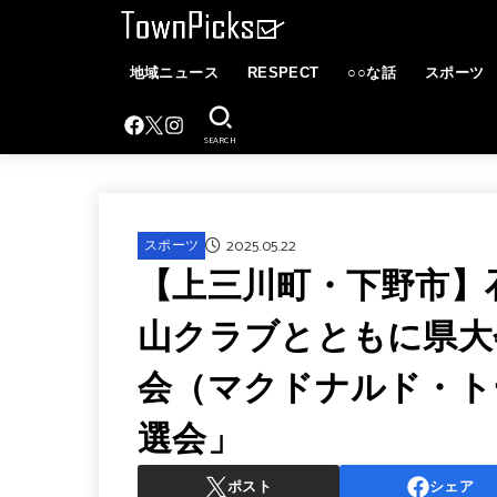
地域ニュース
RESPECT
○○な話
スポーツ
SEARCH
2025.05.22
スポーツ
【上三川町・下野市】
山クラブとともに県大
会（マクドナルド・ト
選会」
ポスト
シェア