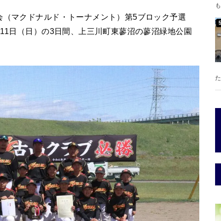
も
会（マクドナルド・トーナメント）第5ブロック予選
、11日（日）の3日間、上三川町東蓼沼の蓼沼緑地公園
た