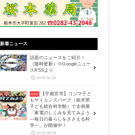
新着ニュース
話題のニュースをご紹介！
（随時更新）※Googleニュー
スRSSより
2026.02.26
【宇都宮市】コジマ子ど
もサイエンスパーク（栃木県
子ども総合科学館）で企画展
「家電のしくみを見てみよう
―毎日の暮らしをささえる科
学―」が開催中！
2026.08.09