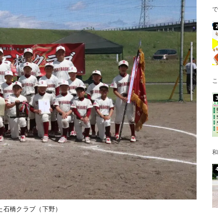
で
こ
和
た石橋クラブ（下野）