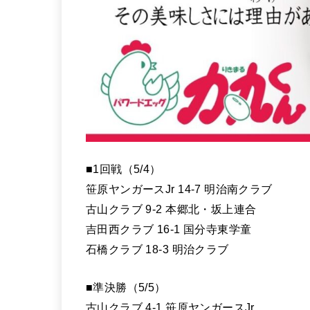
■1回戦（5/4）
笹原ヤンガースJr 14-7 明治南クラブ
古山クラブ 9-2 本郷北・坂上連合
吉田西クラブ 16-1 国分寺東学童
石橋クラブ 18-3 明治クラブ
■準決勝（5/5）
古山クラブ 4-1 笹原ヤンガースJr