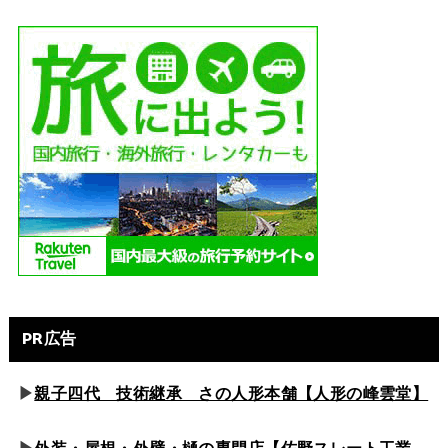
PR広告
▶
親子四代 技術継承 さの人形本舗【人形の峰雲堂】