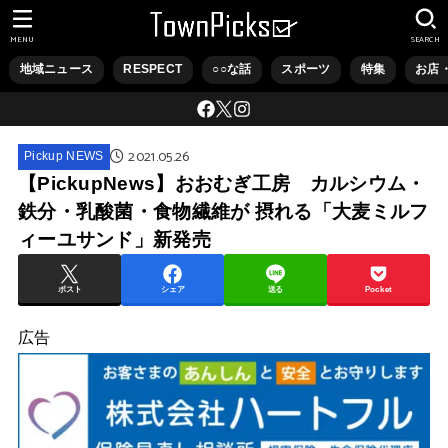
MENU
SEARCH
地域ニュース
RESPECT
○○な話
スポーツ
特集
お店
2021.05.26
Pickup NEWS
【PickupNews】おおむぎ工房 カルシウム・
鉄分・乳酸菌・食物繊維が 摂れる「大麦ミルフ
ィーユサンド」新発売
ポスト
シェア
送る
Pocket
広告