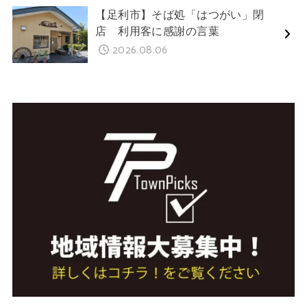
【足利市】そば処「はつがい」閉
店 利用客に感謝の言葉
2026.08.06