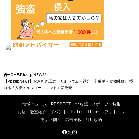
HOME
Pickup NEWS
【PickupNews】おおむぎ工房 カルシウム・鉄分・乳酸菌・食物繊維が 摂
れる「大麦ミルフィーユサンド」新発売
地域ニュース
RESPECT
○○な話
スポーツ
特集
お店・教室紹介
イベント
Pickup
TPkids
フォトコレ
開店・閉店
広告掲載
利用規約