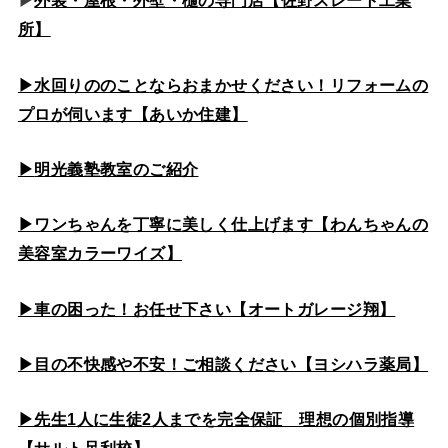
▶
外装・屋根・外壁・樋の専門店【佐野スレート工業
所】
▶水回りののこと
ならおまかせください！リフォームの
プロが伺います【あいか住建】
▶
明光義塾教室のご紹介
▶ワンちゃんを丁寧に美しく仕上げます【わんちゃんの
美容室カラーワイズ】
▶車の困った！お任せ下さい【オートガレージ翔】
▶目の不快感や不安！ご相談ください【ヨシハラ薬局】
▶先生1人に生徒2人までを完全保証 理想の個別指導