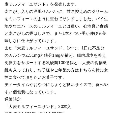
麦ミルフィーユサンド」を発売します。
麦こがし入りの洋風せんべいに、甘さ控えめのクリーム
をミルフィーユのように重ねてサンドしました。パイ生
地やウエハースのミルフィーユとは違い、心地良い食感
と麦こがしの香ばしさで、また1本とつい手が伸びる美
味しさに仕上がっています。
また「大麦ミルフィーユサンド」1本で、1日に不足分
のカルシウム51mgと鉄分1mgが補え、腸内環境を整え
免疫力をサポートする乳酸菌100億個と、大麦の食物繊
維も入っており、お子様やご年配の方はもちろん特に女
性に食べて頂きたいお菓子です。
ティータイムやおやつにちょうど良いサイズで、食べや
すい個包装になっています。
通販限定
「大麦ミルフィーユサンド」20本入