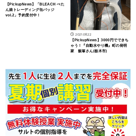
【PickupNews】「BLEACH ぺた
ん娘トレーディング缶バッジ
vol.2」予約受付中！
2021.08.22
【PickupNews】3000円でできち
ゃう！『自動水やり機』町の発明
家 飯塚さん(栃木市)