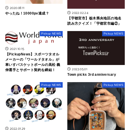
2020.08.11
2022.02.24
やったね！10000pv達成？
【宇都宮市】栃木県央地区の地名
読み方クイズ！「宇都宮市編②」
Pickup NEWS
Pickup NEWS
2021.10.15
【PickupNews】スポーツタオル
メーカーの「ワールドタオル」が
車いすバスケットボールの高松 義
2023.05.01
伸選手とサポート契約を締結！
Town picks 3rd anniversary
Pickup NEWS
Pickup NEWS
2022.01.29