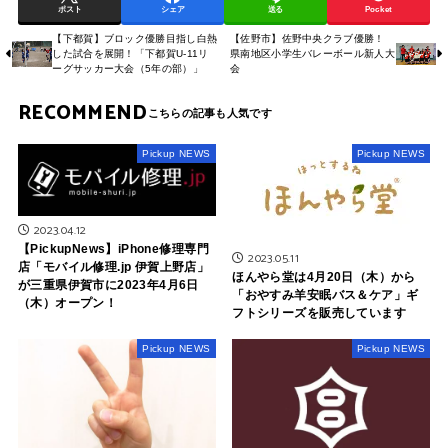
ポスト
シェア
送る
Pocket
【下都賀】ブロック優勝目指し白熱
【佐野市】佐野中央クラブ優勝！
した試合を展開！「下都賀U-11リ
県南地区小学生バレーボール新人大
ーグサッカー大会（5年の部）」
会
RECOMMEND
Pickup NEWS
Pickup NEWS
2023.04.12
【PickupNews】iPhone修理専門
2023.05.11
店「モバイル修理.jp 伊賀上野店」
ほんやら堂は4月20日（木）から
が三重県伊賀市に2023年4月6日
「おやすみ羊安眠バス＆ケア」ギ
（木）オープン！
フトシリーズを販売しています
Pickup NEWS
Pickup NEWS