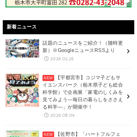
新着ニュース
話題のニュースをご紹介！（随時更
新）※GoogleニュースRSSより
2026.02.26
【宇都宮市】コジマ子どもサ
イエンスパーク（栃木県子ども総合
科学館）で企画展「家電のしくみを
見てみよう―毎日の暮らしをささえ
る科学―」が開催中！
2026.08.09
【佐野市】「ハートフルフェ