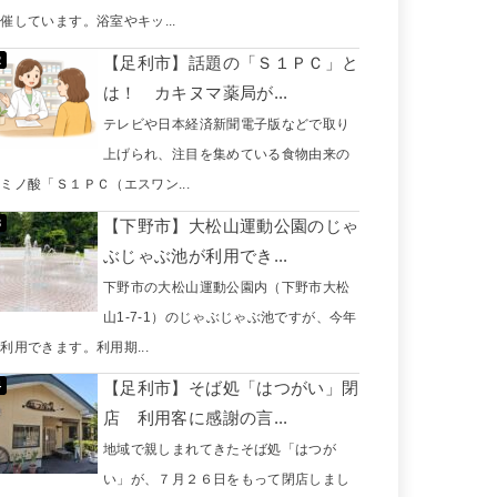
催しています。浴室やキッ...
【足利市】話題の「Ｓ１ＰＣ」と
は！ カキヌマ薬局が...
テレビや日本経済新聞電子版などで取り
上げられ、注目を集めている食物由来の
ミノ酸「Ｓ１ＰＣ（エスワン...
【下野市】大松山運動公園のじゃ
ぶじゃぶ池が利用でき...
下野市の大松山運動公園内（下野市大松
山1-7-1）のじゃぶじゃぶ池ですが、今年
利用できます。利用期...
【足利市】そば処「はつがい」閉
店 利用客に感謝の言...
地域で親しまれてきたそば処「はつが
い」が、７月２６日をもって閉店しまし