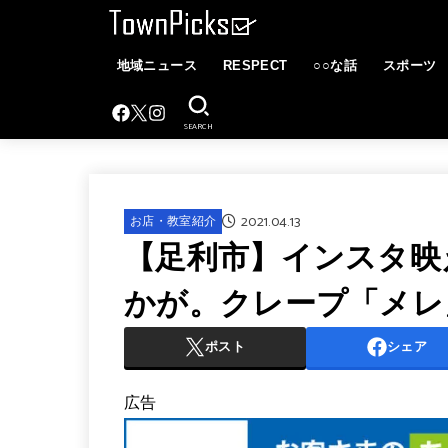
地域ニュース
RESPECT
○○な話
スポーツ
SEARCH
2021.04.13
お店・教室紹介
【足利市】インスタ映
かが。クレープ「メレ
ポスト
シェア
広告