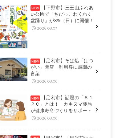
【下野市】三王山ふれあ
い公園で「ちびっこわくわく
盆踊り」が8/9（日）に開催！
2026.08.07
【足利市】そば処「はつ
がい」閉店 利用客に感謝の
言葉
2026.08.06
【足利市】話題の「Ｓ１
ＰＣ」とは！ カキヌマ薬局
が健康寿命づくりをサポート
2026.08.06
【日光市】「日光花火大