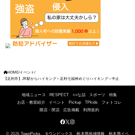
HOME
イベント
【足利市】JR駅からハイキング～足利七福神めぐりハイキング～中止
地域ニュース
RESPECT
○○な話
スポーツ
特集
お店・教室紹介
イベント
Pickup
TPkids
フォトコレ
開店・閉店
広告掲載
利用規約
© 2026
TownPicks タウンピックス 栃木県地域情報 栃木県イベ