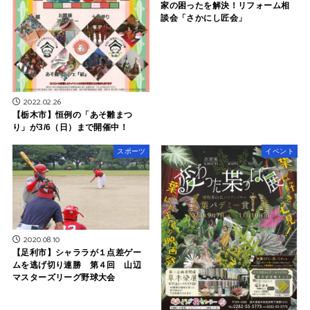
家の困ったを解決！リフォーム相
談会「さかにし匠会」
2022.02.26
【栃木市】恒例の「あそ雛まつ
り」が3/6（日）まで開催中！
スポーツ
イベント
2020.08.10
【足利市】シャララが１点差ゲー
ムを逃げ切り連勝 第４回 山辺
マスターズリーグ野球大会