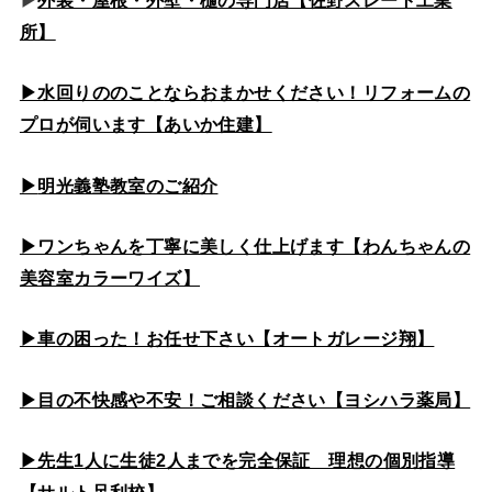
所】
▶水回りののこと
ならおまかせください！リフォームの
プロが伺います【あいか住建】
▶
明光義塾教室のご紹介
▶ワンちゃんを丁寧に美しく仕上げます【わんちゃんの
美容室カラーワイズ】
▶車の困った！お任せ下さい【オートガレージ翔】
▶目の不快感や不安！ご相談ください【ヨシハラ薬局】
▶先生1人に生徒2人までを完全保証 理想の個別指導
【サルト足利校】