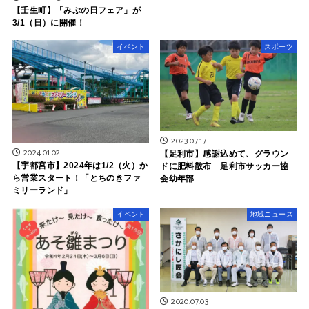
【壬生町】「みぶの日フェア」が
3/1（日）に開催！
イベント
スポーツ
2023.07.17
2024.01.02
【足利市】感謝込めて、グラウン
【宇都宮市】2024年は1/2（火）か
ドに肥料散布 足利市サッカー協
ら営業スタート！「とちのきファ
会幼年部
ミリーランド」
イベント
地域ニュース
2020.07.03