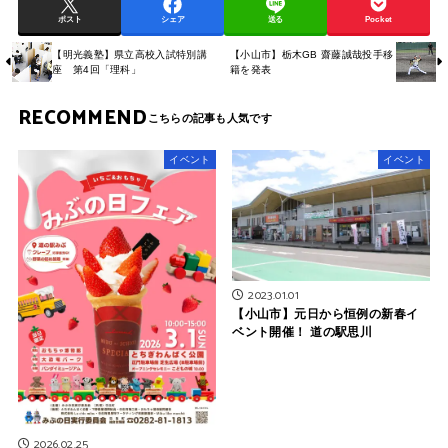
ポスト
シェア
送る
Pocket
【明光義塾】県立高校入試特別講
【小山市】栃木GB 齋藤誠哉投手移
座 第4回「理科」
籍を発表
RECOMMEND
イベント
イベント
2023.01.01
【小山市】元日から恒例の新春イ
ベント開催！ 道の駅思川
2026.02.25