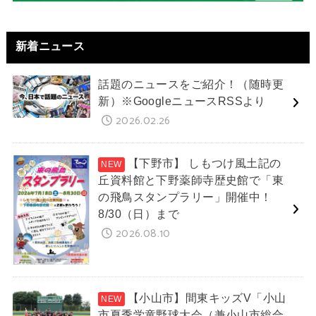
新着ニュース
話題のニュースをご紹介！（随時更
新）※GoogleニュースRSSより
2026.02.26
【下野市】 しもつけ風土記の
丘資料館と下野薬師寺歴史館で「東
の飛鳥スタンプラリー」開催中！
8/30（日）まで
2026.08.10
【小山市】間東キッズV「小山
市夏季学童野球大会（兼小山市総合