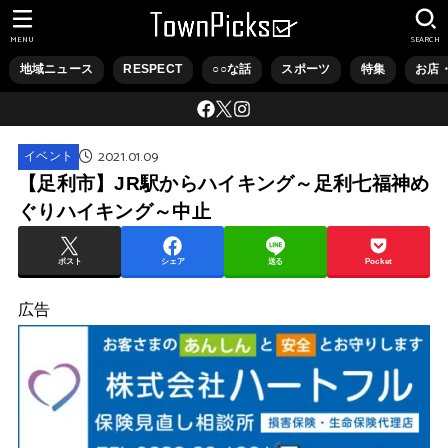
MENU
SEARCH
地域ニュース
RESPECT
○○な話
スポーツ
特集
お店
2021.01.09
イベント
【足利市】JR駅からハイキング～足利七福神め
ぐりハイキング～中止
ポスト
シェア
送る
Pocket
広告