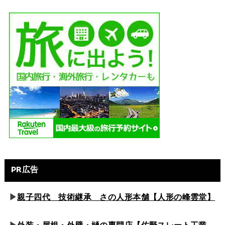
PR広告
▶
親子四代 技術継承 さの人形本舗【人形の峰雲堂】
▶
外装・屋根・外壁・樋の専門店【佐野スレート工業