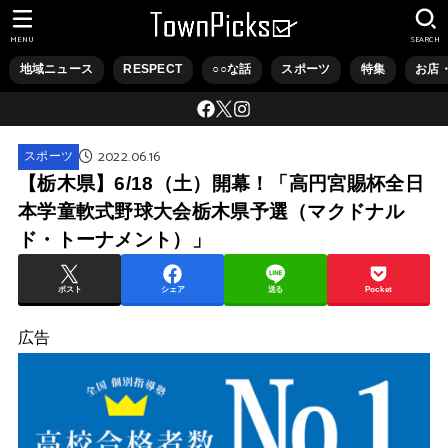
MENU
SEARCH
地域ニュース
RESPECT
○○な話
スポーツ
特集
お店
2022.06.16
スポーツ
【栃木県】6/18（土）開幕！「高円宮賜杯全日
本学童軟式野球大会栃木県予選（マクドナル
ド・トーナメント）」
ポスト
シェア
送る
Pocket
広告