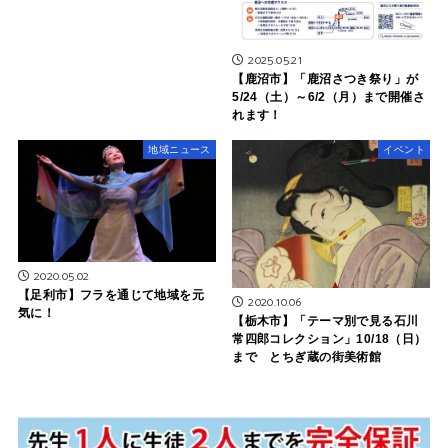
2025.05.21
【鹿沼市】「鹿沼さつき祭り」が
5/24（土）～6/2（月）まで開催さ
れます！
地域ニュース
イベント
2020.05.02
【足利市】フラを通じて地域を元
2020.10.06
気に！
【栃木市】「テーマ別で見る石川
常四郎コレクション」10/18（日）
まで とちぎ蔵の街美術館