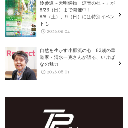
鈴参道～天明鋳物 涼音の杜～」が
8/23（日）まで開催中！
8/8（土）、9（日）には特別イベン
トも
2026.08.04
自然を生かす小原流の心 83歳の華
道家・清水一克さんが語る、いけば
なの魅力
2026.08.01