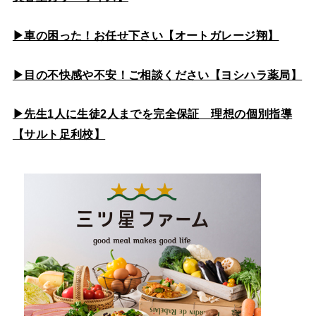
▶車の困った！お任せ下さい【オートガレージ翔】
▶目の不快感や不安！ご相談ください【ヨシハラ薬局】
▶先生1人に生徒2人までを完全保証 理想の個別指導
【サルト足利校】