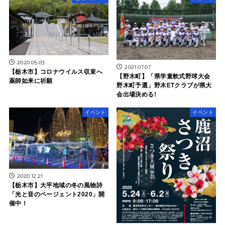
2020.05.03
2021.07.07
【栃木市】コロナウイルス収束へ
【野木町】「県学童軟式野球大会
薬師如来に祈願
野木町予選」野木ETクラブが県大
会出場決める!
イベント
イベント
2020.12.21
【栃木市】大平地域の冬の風物詩
「光と音のページェント2020」開
催中！