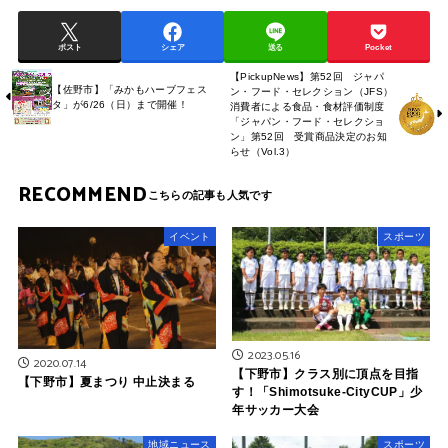
ポスト
シェア
送る
Pocket
【PickupNews】第52回 ジャパ
【佐野市】「みかもハーブフェス
ン・フード・セレクション（JFS）
タ」が6/26（日）まで開催！
消費者による食品・食材評価制度
「ジャパン・フード・セレクショ
ン」第52回 受賞商品決定のお知
らせ（Vol.3）
RECOMMEND
イベント
スポーツ
2023.05.16
2020.07.14
【下野市】クラス別に頂点を目指
【下野市】夏まつり 中止決まる
す！「Shimotsuke-CityCUP」少
年サッカー大会
地域ニュース
スポーツ