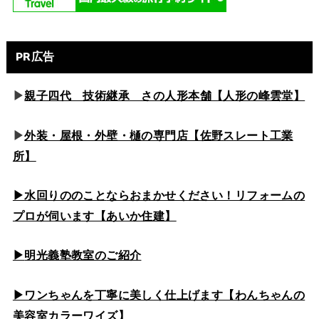
PR広告
▶
親子四代 技術継承 さの人形本舗【人形の峰雲堂】
▶
外装・屋根・外壁・樋の専門店【佐野スレート工業
所】
▶水回りののこと
ならおまかせください！リフォームの
プロが伺います【あいか住建】
▶
明光義塾教室のご紹介
▶ワンちゃんを丁寧に美しく仕上げます【わんちゃんの
美容室カラーワイズ】