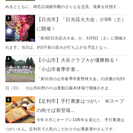
めるとともに、両毛広域都市圏のさらなる交流、発展を目指す...
【日光市】「日光花火大会」が8/8（土）
に開催！
「第4回日光花火大会」が、8月8日（土）に開催さ
れます。当日は、約5千発の花火が打ち上がる予定となっ...
【小山市】大谷クラブＡが優勝飾る！
「小山市春季学童...
「第51回小山市春季学童野球大会」の決勝が6月6
日（日）、小山市向野の小山運動公園本球場で開催されま...
【足利市】手打蕎麦はつがい Ｗスープ
の肉そば新登場...
今年９月にオープン14周年を迎えた、手打蕎麦は
つがいさん。足利市で人気のこだわりのお蕎麦屋やさんです...