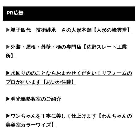
PR広告
▶
親子四代 技術継承 さの人形本舗【人形の峰雲堂】
▶
外装・屋根・外壁・樋の専門店【佐野スレート工業
所】
▶水回りののこと
ならおまかせください！リフォームの
プロが伺います【あいか住建】
▶
明光義塾教室のご紹介
▶ワンちゃんを丁寧に美しく仕上げます【わんちゃんの
美容室カラーワイズ】