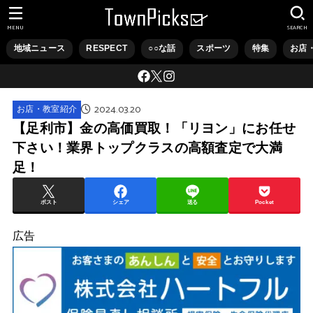
MENU
SEARCH
地域ニュース
RESPECT
○○な話
スポーツ
特集
お店
2024.03.20
お店・教室紹介
【足利市】金の高価買取！「リヨン」にお任せ
下さい！業界トップクラスの高額査定で大満
足！
ポスト
シェア
送る
Pocket
広告