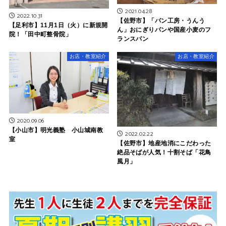
2021.04.28
2022.10.31
【佐野市】「パン工房・うんう
【足利市】11月1日（火）に新規開
ん」おにぎりパンや国産小麦のフ
院！「田中町整骨院」
ランスパン
お店・教室紹介
お店・教室紹介
2020.09.06
【小山市】明光義塾 小山城南教
2022.02.22
室
【佐野市】地産地消にこだわった
絶品そばが人気！十割そば「花鳥
風月」