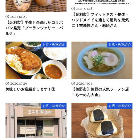
2021.01.28
【足利市】フィットネス・整体・
2023.10.05
ハンドメイドを通じて足利を元気
【足利市】学生と企画したコラボ
に！吉澤惇さん・彩絵さん
パン発売「ブーランジェリー・パ
ルク」
お店・教室紹介
お店・教室紹介
2020.07.29
2020.11.01
美味しいお店紹介します！①
【佐野市】佐野の人気ラーメン店
「らーめん大金」
お店・教室紹介
お店・教室紹介