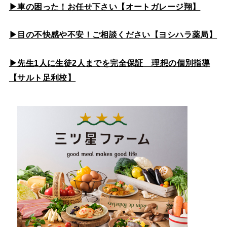
▶車の困った！お任せ下さい【オートガレージ翔】
▶目の不快感や不安！ご相談ください【ヨシハラ薬局】
▶先生1人に生徒2人までを完全保証 理想の個別指導
【サルト足利校】