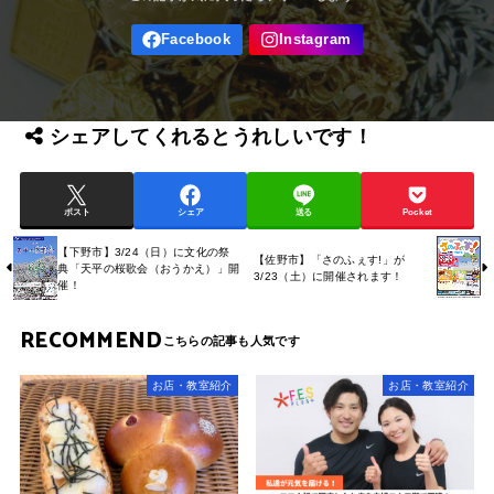
シェアしてくれるとうれしいです！
ポスト
シェア
送る
Pocket
【下野市】3/24（日）に文化の祭
【佐野市】「さのふぇす!」が
典「天平の桜歌会（おうかえ）」開
3/23（土）に開催されます！
催！
RECOMMEND
お店・教室紹介
お店・教室紹介