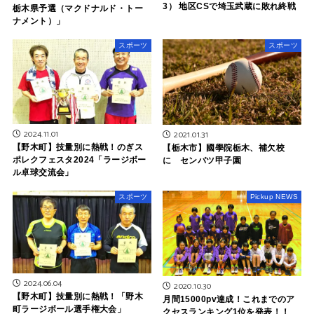
3） 地区CSで埼玉武蔵に敗れ終戦
栃木県予選（マクドナルド・トー
ナメント）」
スポーツ
スポーツ
2024.11.01
2021.01.31
【野木町】技量別に熱戦！のぎス
【栃木市】國學院栃木、補欠校
ポレクフェスタ2024「ラージボー
に センバツ甲子園
ル卓球交流会」
スポーツ
Pickup NEWS
2024.06.04
2020.10.30
【野木町】技量別に熱戦！「野木
月間15000pv達成！これまでのア
町ラージボール選手権大会」
クセスランキング1位を発表！！