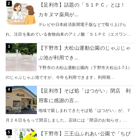
【足利市】話題の「Ｓ１ＰＣ」とは！
カキヌマ薬局が...
テレビや日本経済新聞電子版などで取り上げら
れ、注目を集めている食物由来のアミノ酸「Ｓ１ＰＣ（エスワン...
【下野市】大松山運動公園のじゃぶじゃ
ぶ池が利用でき...
下野市の大松山運動公園内（下野市大松山1-7-1）
のじゃぶじゃぶ池ですが、今年も利用できます。利用期...
【足利市】そば処「はつがい」閉店 利
用客に感謝の言...
地域で親しまれてきたそば処「はつがい」が、７
月２６日をもって閉店しました。店頭には「閉店のお知らせ」...
【下野市】三王山ふれあい公園で「ちび