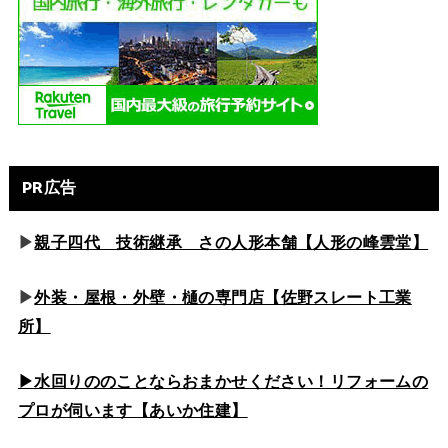
PR広告
▶
親子四代 技術継承 さの人形本舗【人形の峰雲堂】
▶
外装・屋根・外壁・樋の専門店【佐野スレート工業
所】
▶水回りののこと
ならおまかせください！リフォームの
プロが伺います【あいか住建】