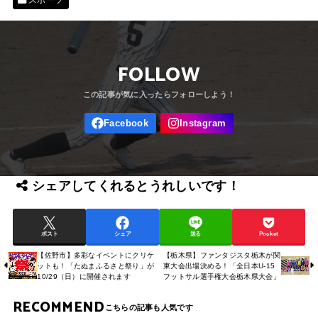
スポーツ
FOLLOW
シェアしてくれるとうれしいです！
ポスト
シェア
送る
Pocket
【佐野市】多彩なイベントにクリケ
【栃木県】ファンタジスタ栃木が関
ットも！「たぬまふるさと祭り」が
東大会出場決める！「全日本U-15
10/29（日）に開催されます
フットサル選手権大会栃木県大会」
RECOMMEND