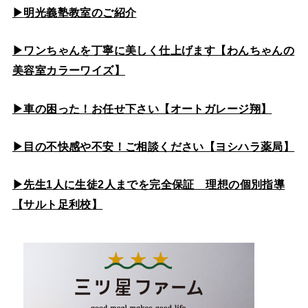
▶
明光義塾教室のご紹介
▶ワンちゃんを丁寧に美しく仕上げます【わんちゃんの
美容室カラーワイズ】
▶車の困った！お任せ下さい【オートガレージ翔】
▶目の不快感や不安！ご相談ください【ヨシハラ薬局】
▶先生1人に生徒2人までを完全保証 理想の個別指導
【サルト足利校】