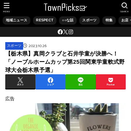
MENU
SEARCH
地域ニュース
RESPECT
○○な話
スポーツ
特集
お店
2023.10.26
スポーツ
【栃木県】真岡クラブと石井学童が決勝へ！
「ノーブルホームカップ第25回関東学童軟式野
球大会栃木県予選」
ポスト
シェア
送る
Pocket
広告