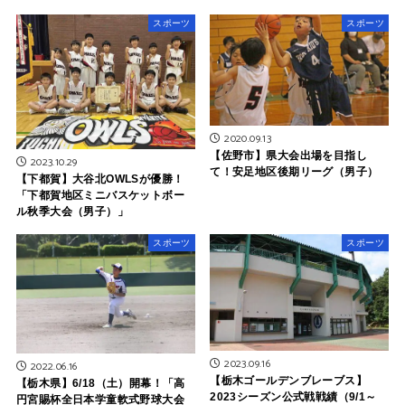
スポーツ
スポーツ
2020.09.13
【佐野市】県大会出場を目指し
2023.10.29
て！安足地区後期リーグ（男子）
【下都賀】大谷北OWLSが優勝！
「下都賀地区ミニバスケットボー
ル秋季大会（男子）」
スポーツ
スポーツ
2023.09.16
2022.06.16
【栃木ゴールデンブレーブス】
【栃木県】6/18（土）開幕！「高
2023シーズン公式戦戦績（9/1～
円宮賜杯全日本学童軟式野球大会