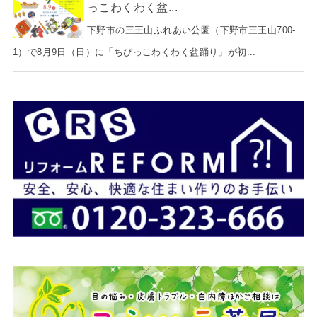
っこわくわく盆...
下野市の三王山ふれあい公園（下野市三王山700-
1）で8月9日（日）に「ちびっこわくわく盆踊り」が初...