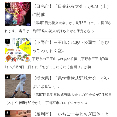
【日光市】「日光花火大会」が8/8（土）
に開催！
「第4回日光花火大会」が、8月8日（土）に開催さ
れます。当日は、約5千発の花火が打ち上がる予定となっ...
【下野市】三王山ふれあい公園で「ちび
っこわくわく盆...
下野市の三王山ふれあい公園（下野市三王山700-
1）で8月9日（日）に「ちびっこわくわく盆踊り」が初...
【栃木県】「県学童軟式野球大会」がい
よいよ8/1（...
「第57回県学童軟式野球大会」の開会式が7月30日
（木）午後5時30分から、宇都宮市のエイジェックス...
【足利市】「いちご一会とちぎ国体・と