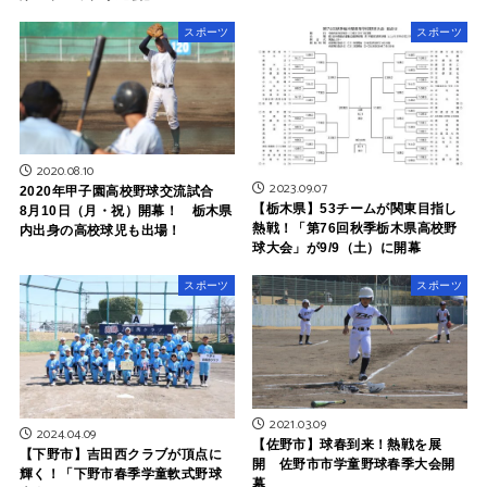
スポーツ
スポーツ
2020.08.10
2023.09.07
2020年甲子園高校野球交流試合
【栃木県】53チームが関東目指し
8月10日（月・祝）開幕！ 栃木県
熱戦！「第76回秋季栃木県高校野
内出身の高校球児も出場！
球大会」が9/9（土）に開幕
スポーツ
スポーツ
2021.03.09
2024.04.09
【佐野市】球春到来！熱戦を展
【下野市】吉田西クラブが頂点に
開 佐野市市学童野球春季大会開
輝く！「下野市春季学童軟式野球
幕