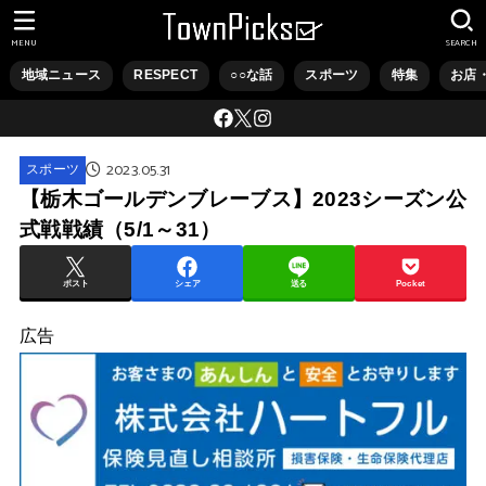
MENU
SEARCH
地域ニュース
RESPECT
○○な話
スポーツ
特集
お店
2023.05.31
スポーツ
【栃木ゴールデンブレーブス】2023シーズン公
式戦戦績（5/1～31）
ポスト
シェア
送る
Pocket
広告