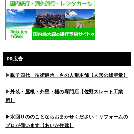
PR広告
▶
親子四代 技術継承 さの人形本舗【人形の峰雲堂】
▶
外装・屋根・外壁・樋の専門店【佐野スレート工業
所】
▶水回りののこと
ならおまかせください！リフォームの
プロが伺います【あいか住建】