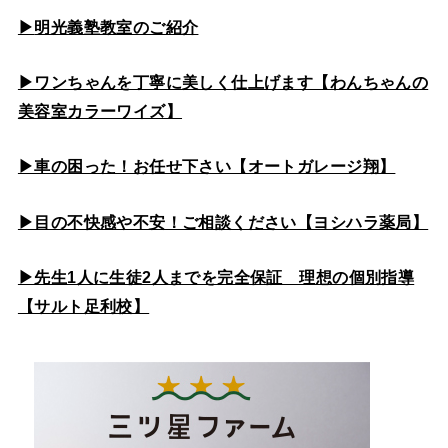
▶
明光義塾教室のご紹介
▶ワンちゃんを丁寧に美しく仕上げます【わんちゃんの
美容室カラーワイズ】
▶車の困った！お任せ下さい【オートガレージ翔】
▶目の不快感や不安！ご相談ください【ヨシハラ薬局】
▶先生1人に生徒2人までを完全保証 理想の個別指導
【サルト足利校】