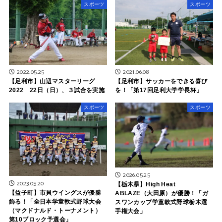
スポーツ
スポーツ
2022.05.25
2021.06.08
【足利市】山辺マスターリーグ
【足利市】サッカーをできる喜び
2022 22日（日）、３試合を実施
を！「第17回足利大学学長杯」
スポーツ
スポーツ
2026.05.25
2023.05.20
【栃木県】High Heat
【益子町】市貝ウイングスが優勝
ABLAZE（大田原）が優勝！「ガ
飾る！「全日本学童軟式野球大会
スワンカップ学童軟式野球栃木選
（マクドナルド・トーナメント）
手権大会」
第10ブロック予選会」