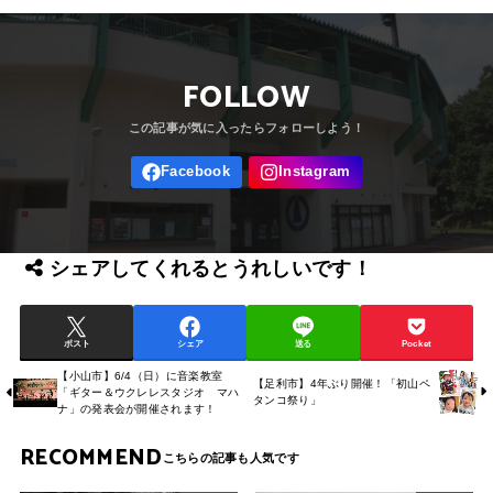
FOLLOW
シェアしてくれるとうれしいです！
ポスト
シェア
送る
Pocket
【小山市】6/4（日）に音楽教室
【足利市】4年ぶり開催！「初山ペ
「ギター＆ウクレレスタジオ マハ
タンコ祭り」
ナ」の発表会が開催されます！
RECOMMEND