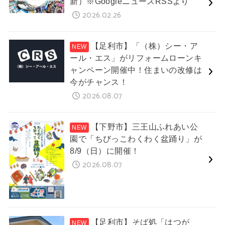
新）※GoogleニュースRSSより
2026.02.26
【足利市】「（株）シー・ア
ール・エス」がリフォームローンキ
ャンペーン開催中！住まいの改修は
今がチャンス！
2026.08.07
【下野市】三王山ふれあい公
園で「ちびっこわくわく盆踊り」が
8/9（日）に開催！
2026.08.07
【足利市】そば処「はつが