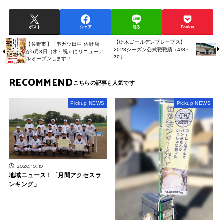
ポスト
シェア
送る
Pocket
【栃木ゴールデンブレーブス】
【佐野市】「串カツ田中 佐野店」
2023シーズン公式戦戦績（4/8～
が5月3日（水・祝）にリニューア
30）
ルオープンします！
RECOMMEND
Pickup NEWS
Pickup NEWS
2020.10.30
地域ニュース！「月間アクセスラ
ンキング」