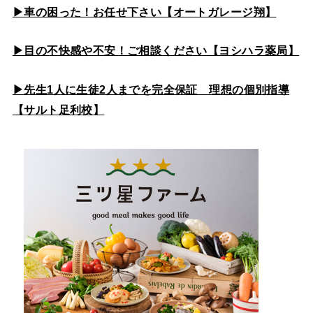
▶車の困った！お任せ下さい【オートガレージ翔】
▶目の不快感や不安！ご相談ください【ヨシハラ薬局】
▶先生1人に生徒2人までを完全保証 理想の個別指導
【サルト足利校】