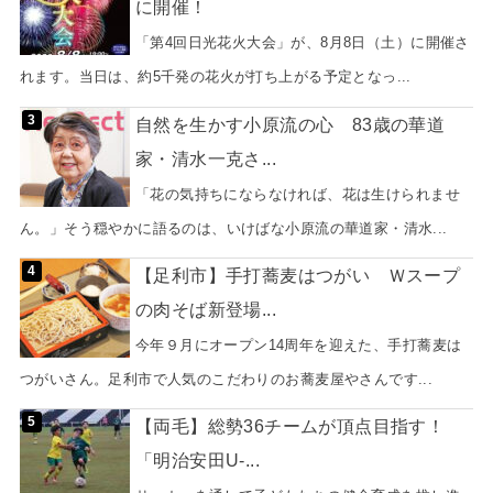
に開催！
「第4回日光花火大会」が、8月8日（土）に開催さ
れます。当日は、約5千発の花火が打ち上がる予定となっ...
自然を生かす小原流の心 83歳の華道
家・清水一克さ...
「花の気持ちにならなければ、花は生けられませ
ん。」そう穏やかに語るのは、いけばな小原流の華道家・清水...
【足利市】手打蕎麦はつがい Ｗスープ
の肉そば新登場...
今年９月にオープン14周年を迎えた、手打蕎麦は
つがいさん。足利市で人気のこだわりのお蕎麦屋やさんです...
【両毛】総勢36チームが頂点目指す！
「明治安田U-...