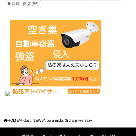
開店・閉店
(55)
HOME
Pickup NEWS
Town picks 3rd anniversary