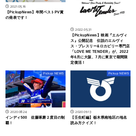
2021.05.16
【PickupNews】年間ベストPV賞
の発表です！
2022.05.31
【PickupNews】映画『エルヴィ
ス』公開記念 伝説のエルヴィ
ス・プレスリー&ロカビリー専門店
「LOVE ME TENDER」が、2022
年6月に大阪、7月に東京で期間限
定復活！
Pickup NEWS
Pickup NEWS
2020.08.24
2020.09.13
インディ500 佐藤琢磨２度目の制
【壬生町編】栃木県南地区の地名
覇！
読み方クイズ！