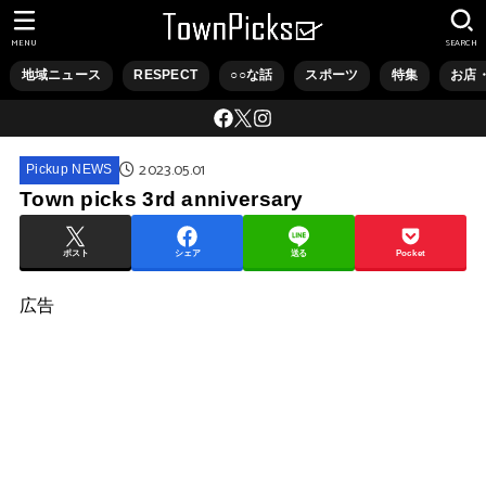
MENU
SEARCH
地域ニュース
RESPECT
○○な話
スポーツ
特集
お店
2023.05.01
Pickup NEWS
Town picks 3rd anniversary
ポスト
シェア
送る
Pocket
広告