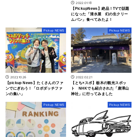
2022.01.18
【PickupNews】絶品！TVで話題
になった「清水屋 幻の生クリー
ムパン」食べてみたよ！
Pickup NEWS
Pickup NEWS
2023.10.26
2022.02.21
【pickup News】たくさんのファ
【とち×スポ】栃木の観光スポッ
ンでにぎわう！「ロボダッチファ
ト NHKでも紹介された「唐澤山
ンの集い」
神社」に行ってみました
Pickup NEWS
Pickup NEWS