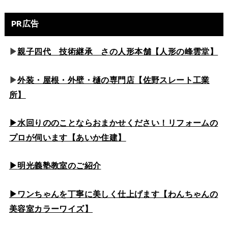
PR広告
▶
親子四代 技術継承 さの人形本舗【人形の峰雲堂】
▶
外装・屋根・外壁・樋の専門店【佐野スレート工業
所】
▶水回りののこと
ならおまかせください！リフォームの
プロが伺います【あいか住建】
▶
明光義塾教室のご紹介
▶ワンちゃんを丁寧に美しく仕上げます【わんちゃんの
美容室カラーワイズ】