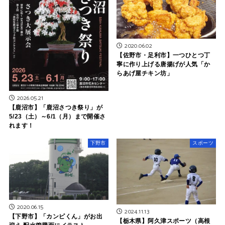
2020.06.02
【佐野市・足利市】一つひとつ丁
寧に作り上げる唐揚げが人気「か
らあげ屋チキン坊」
2026.05.21
【鹿沼市】「鹿沼さつき祭り」が
5/23（土）～6/1（月）まで開催さ
れます！
下野市
スポーツ
2020.06.15
2024.11.13
【下野市】「カンピくん」がお出
【栃木県】阿久津スポーツ（高根