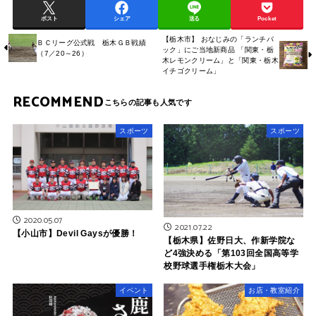
ポスト
シェア
送る
Pocket
【栃木市】 おなじみの「ランチパ
ＢＣリーグ公式戦 栃木ＧＢ戦績
ック」にご当地新商品 「関東・栃
（7／20～26）
木レモンクリーム」と「関東・栃木
イチゴクリーム」
RECOMMEND
スポーツ
スポーツ
2020.05.07
2021.07.22
【小山市】Devil Gaysが優勝！
【栃木県】佐野日大、作新学院な
ど4強決める「第103回全国高等学
校野球選手権栃木大会」
イベント
お店・教室紹介