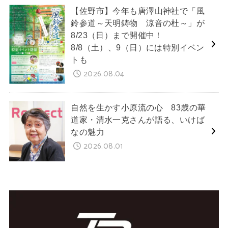
【佐野市】今年も唐澤山神社で「風
鈴参道～天明鋳物 涼音の杜～」が
8/23（日）まで開催中！
8/8（土）、9（日）には特別イベン
トも
2026.08.04
自然を生かす小原流の心 83歳の華
道家・清水一克さんが語る、いけば
なの魅力
2026.08.01