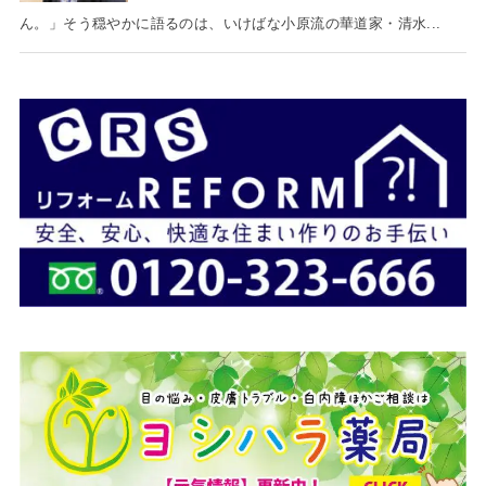
ん。」そう穏やかに語るのは、いけばな小原流の華道家・清水...