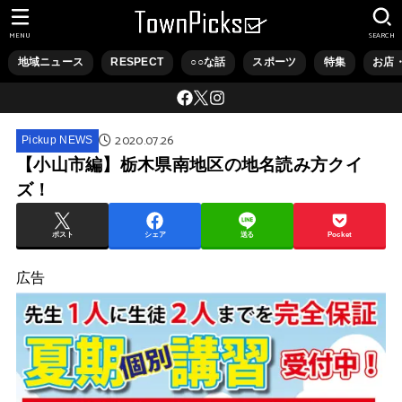
MENU
SEARCH
地域ニュース
RESPECT
○○な話
スポーツ
特集
お店
2020.07.26
Pickup NEWS
【小山市編】栃木県南地区の地名読み方クイ
ズ！
ポスト
シェア
送る
Pocket
広告