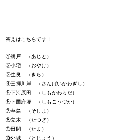
答えはこちらです！
①網戸 （あじと）
②小宅 （おやけ）
③生良 （きら）
④三拝川岸 （さんばいかわぎし）
⑤下河原田 （しもかわらだ）
⑥下国府塚 （しもこうづか）
⑦卒島 （そしま）
⑧立木 （たつぎ）
⑨田間 （たま）
⑩外城 （とじょう）