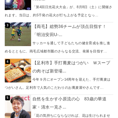
「第4回日光花火大会」が、8月8日（土）に開催さ
れます。当日は、約5千発の花火が打ち上がる予定となっ...
【両毛】総勢36チームが頂点目指す！
「明治安田U-...
サッカーを通して子どもたちの健全育成を推し進
めるとともに、両毛広域都市圏のさらなる交流、発展を目指す...
【足利市】手打蕎麦はつがい Ｗスープ
の肉そば新登場...
今年９月にオープン14周年を迎えた、手打蕎麦は
つがいさん。足利市で人気のこだわりのお蕎麦屋やさんです...
自然を生かす小原流の心 83歳の華道
家・清水一克さ...
「花の気持ちにならなければ、花は生けられませ