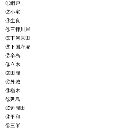
①網戸
②小宅
③生良
④三拝川岸
⑤下河原田
⑥下国府塚
⑦卒島
⑧立木
⑨田間
⑩外城
⑪楢木
⑫延島
⑬迫間田
⑭平和
⑮三峯