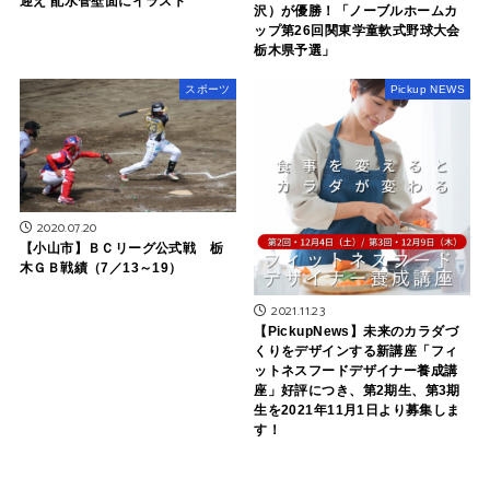
迎え 配水管壁面にイラスト
沢）が優勝！「ノーブルホームカ
ップ第26回関東学童軟式野球大会
栃木県予選」
スポーツ
Pickup NEWS
2020.07.20
【小山市】ＢＣリーグ公式戦 栃
木ＧＢ戦績（7／13～19）
2021.11.23
【PickupNews】未来のカラダづ
くりをデザインする新講座「フィ
ットネスフードデザイナー養成講
座」好評につき、第2期生、第3期
生を2021年11月1日より募集しま
す！