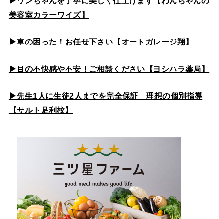
▶ワンちゃんを丁寧に美しく仕上げます【わんちゃんの
美容室カラーワイズ】
▶車の困った！お任せ下さい【オートガレージ翔】
▶目の不快感や不安！ご相談ください【ヨシハラ薬局】
▶先生1人に生徒2人までを完全保証 理想の個別指導
【サルト足利校】