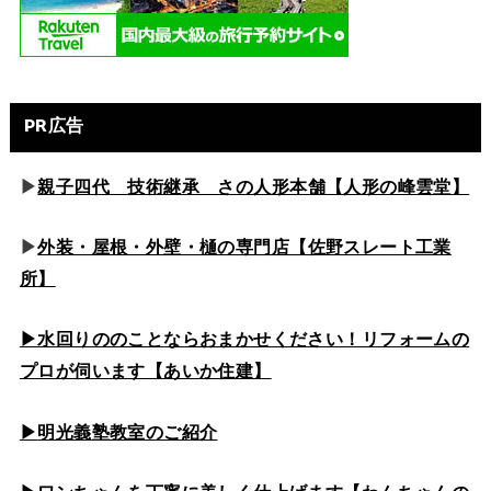
PR広告
▶
親子四代 技術継承 さの人形本舗【人形の峰雲堂】
▶
外装・屋根・外壁・樋の専門店【佐野スレート工業
所】
▶水回りののこと
ならおまかせください！リフォームの
プロが伺います【あいか住建】
▶
明光義塾教室のご紹介