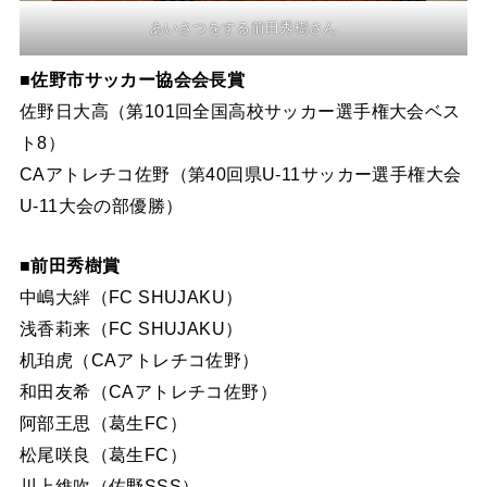
あいさつをする前田秀樹さん
■佐野市サッカー協会会長賞
佐野日大高（第101回全国高校サッカー選手権大会ベス
ト8）
CAアトレチコ佐野（第40回県U-11サッカー選手権大会
U-11大会の部優勝）
■前田秀樹賞
中嶋大絆（FC SHUJAKU）
浅香莉来（FC SHUJAKU）
机珀虎（CAアトレチコ佐野）
和田友希（CAアトレチコ佐野）
阿部王思（葛生FC）
松尾咲良（葛生FC）
川上維吹（佐野SSS）