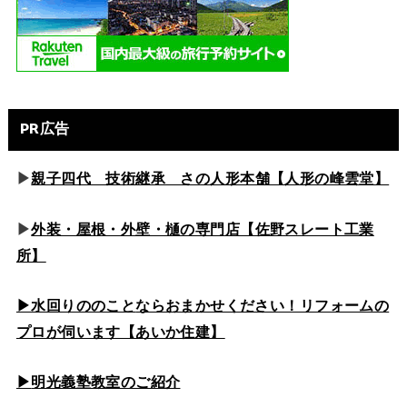
PR広告
▶
親子四代 技術継承 さの人形本舗【人形の峰雲堂】
▶
外装・屋根・外壁・樋の専門店【佐野スレート工業
所】
▶水回りののこと
ならおまかせください！リフォームの
プロが伺います【あいか住建】
▶
明光義塾教室のご紹介