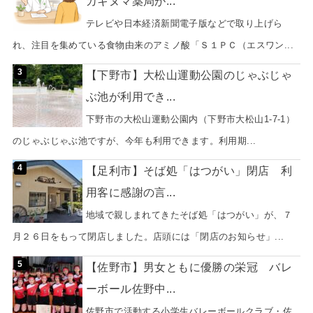
カキヌマ薬局が...
テレビや日本経済新聞電子版などで取り上げら
れ、注目を集めている食物由来のアミノ酸「Ｓ１ＰＣ（エスワン...
【下野市】大松山運動公園のじゃぶじゃ
ぶ池が利用でき...
下野市の大松山運動公園内（下野市大松山1-7-1）
のじゃぶじゃぶ池ですが、今年も利用できます。利用期...
【足利市】そば処「はつがい」閉店 利
用客に感謝の言...
地域で親しまれてきたそば処「はつがい」が、７
月２６日をもって閉店しました。店頭には「閉店のお知らせ」...
【佐野市】男女ともに優勝の栄冠 バレ
ーボール佐野中...
佐野市で活動する小学生バレーボールクラブ・佐