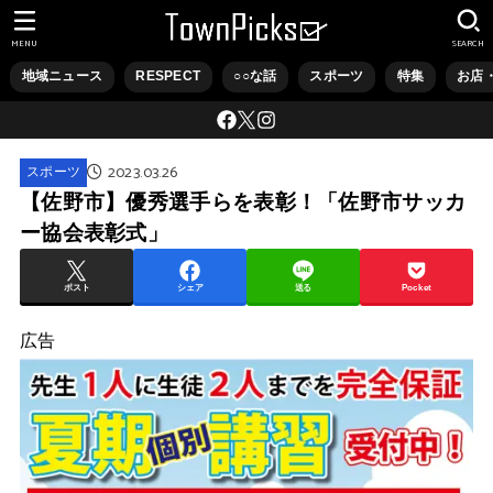
MENU
SEARCH
地域ニュース
RESPECT
○○な話
スポーツ
特集
お店
2023.03.26
スポーツ
【佐野市】優秀選手らを表彰！「佐野市サッカ
ー協会表彰式」
ポスト
シェア
送る
Pocket
広告