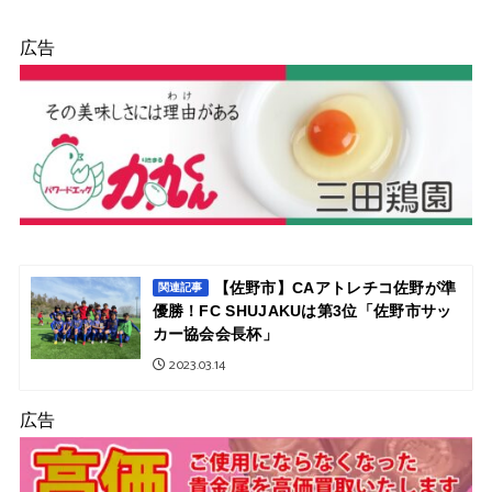
広告
【佐野市】CAアトレチコ佐野が準
関連記事
優勝！FC SHUJAKUは第3位「佐野市サッ
カー協会会長杯」
2023.03.14
広告