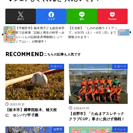
ポスト
シェア
送る
Pocket
【宇都宮市】栃木県子ども総合科学
【壬生町】「しののめ桜ライトアッ
館で企画展「記録と再生の科学～み
プ」が3/25（土）～4/2（日）まで
らいくんの記録道具博物館(ミュー
開催されます！
ジアム)～」が開催中！
RECOMMEND
スポーツ
スポーツ
2021.01.31
2024.01.10
【栃木市】國學院栃木、補欠校
【佐野市】「たぬまアスレチック
に センバツ甲子園
クラブCUP」寒さに負けず熱戦！
佐野市
イベント