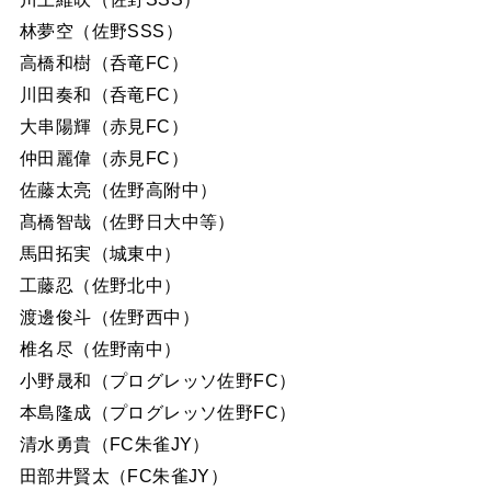
林夢空（佐野SSS）
高橋和樹（呑竜FC）
川田奏和（呑竜FC）
大串陽輝（赤見FC）
仲田麗偉（赤見FC）
佐藤太亮（佐野高附中）
髙橋智哉（佐野日大中等）
馬田拓実（城東中）
工藤忍（佐野北中）
渡邊俊斗（佐野西中）
椎名尽（佐野南中）
小野晟和（プログレッソ佐野FC）
本島隆成（プログレッソ佐野FC）
清水勇貴（FC朱雀JY）
田部井賢太（FC朱雀JY）