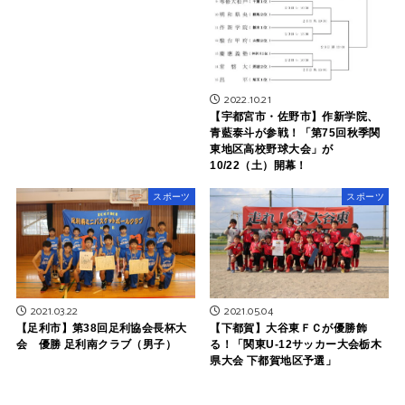
2022.10.21
【宇都宮市・佐野市】作新学院、
青藍泰斗が参戦！「第75回秋季関
東地区高校野球大会」が
10/22（土）開幕！
スポーツ
スポーツ
2021.03.22
2021.05.04
【足利市】第38回足利協会長杯大
【下都賀】大谷東ＦＣが優勝飾
会 優勝 足利南クラブ（男子）
る！「関東U-12サッカー大会栃木
県大会 下都賀地区予選」