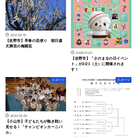
2021.02.19
【佐野市】早春の花便り 朝日森
天満宮の梅開花
2026.01.20
【佐野市】「さのまるの日イベン
ト」が2/21（土）に開催されま
す！
スポーツ
スポーツ
2022.02.02
【小山市】子どもたちが熱き戦い
見せる！「チャンピオンカーニバ
ル」