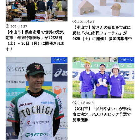
2021.08.23
2024.12.27
【小山市】皆さんの意見を市政に
【小山市】県南市場で恒例の元気
反映「小山市民フォーラム」が
朝市「年末特別開放」が12/28日
9/25（土）に開催！ 参加者募集中
（土）～30日（月）に開催されま
す！
スポーツ
スポーツ
2026.06.18
【足利市】「足利やよい」が県代
表に決定！ねんりんピック予選で
見事優勝