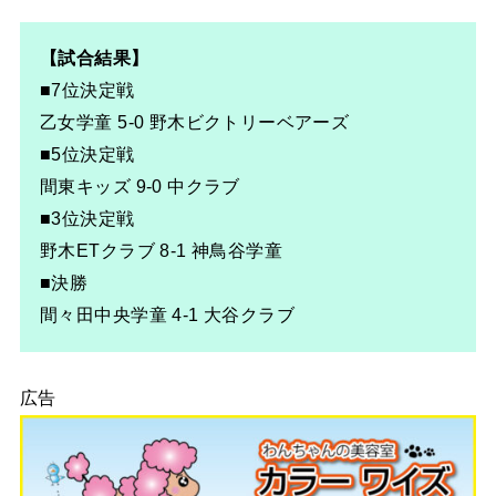
【試合結果】
■7位決定戦
乙女学童 5-0 野木ビクトリーベアーズ
■5位決定戦
間東キッズ 9-0 中クラブ
■3位決定戦
野木ETクラブ 8-1 神鳥谷学童
■決勝
間々田中央学童 4-1 大谷クラブ
広告