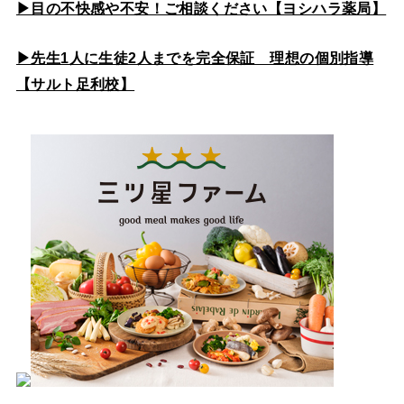
▶目の不快感や不安！ご相談ください【ヨシハラ薬局】
▶先生1人に生徒2人までを完全保証 理想の個別指導
【サルト足利校】