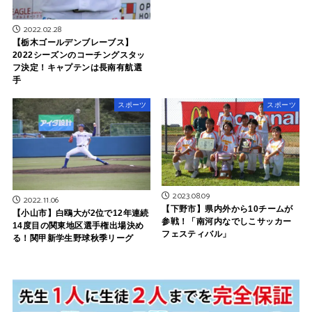
2022.02.28
【栃木ゴールデンブレーブス】
2022シーズンのコーチングスタッ
フ決定！キャプテンは長南有航選
手
スポーツ
スポーツ
2023.08.09
2022.11.06
【下野市】県内外から10チームが
【小山市】白鴎大が2位で12年連続
参戦！「南河内なでしこサッカー
14度目の関東地区選手権出場決め
フェスティバル」
る！関甲新学生野球秋季リーグ