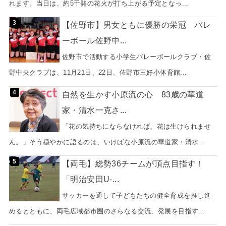
れます。当日は、約5千発の花火が打ち上がる予定となっ...
【佐野市】男女ともに優勝の栄冠 バレ
ーボール佐野中...
佐野市で活動する小学生バレーボールクラブ・佐
野中央クラブは、11月21日、22日、佐野市三好小体育館...
自然を生かす小原流の心 83歳の華道
家・清水一克さ...
「花の気持ちにならなければ、花は生けられませ
ん。」そう穏やかに語るのは、いけばな小原流の華道家・清水...
【両毛】総勢36チームが頂点目指す！
「明治安田U-...
サッカーを通して子どもたちの健全育成を推し進
めるとともに、両毛広域都市圏のさらなる交流、発展を目指す...