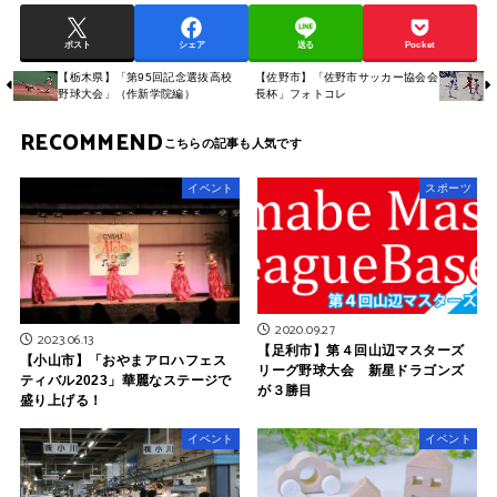
ポスト
シェア
送る
Pocket
【栃木県】「第95回記念選抜高校
【佐野市】「佐野市サッカー協会会
野球大会」（作新学院編）
長杯」フォトコレ
RECOMMEND
イベント
スポーツ
2020.09.27
2023.06.13
【足利市】第４回山辺マスターズ
【小山市】「おやまアロハフェス
リーグ野球大会 新星ドラゴンズ
ティバル2023」華麗なステージで
が３勝目
盛り上げる！
イベント
イベント