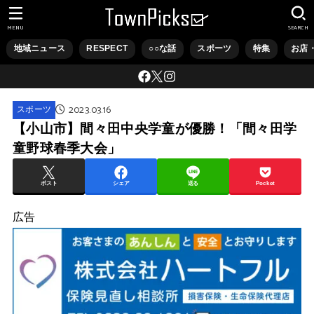
MENU
SEARCH
地域ニュース
RESPECT
○○な話
スポーツ
特集
お店
2023.03.16
スポーツ
【小山市】間々田中央学童が優勝！「間々田学
童野球春季大会」
ポスト
シェア
送る
Pocket
広告