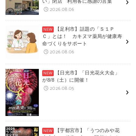
い」閉店 利用客に感謝の言葉
2026.08.06
【足利市】話題の「Ｓ１Ｐ
Ｃ」とは！ カキヌマ薬局が健康寿
命づくりをサポート
2026.08.06
【日光市】「日光花火大会」
が8/8（土）に開催！
2026.08.05
【宇都宮市】「うつのみや花