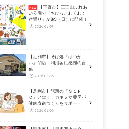
【下野市】三王山ふれあ
い公園で「ちびっこわくわく
盆踊り」が8/9（日）に開催！
2026.08.07
【足利市】そば処「はつが
い」閉店 利用客に感謝の言
葉
2026.08.06
【足利市】話題の「Ｓ１Ｐ
Ｃ」とは！ カキヌマ薬局が
健康寿命づくりをサポート
2026.08.06
【日光市】「日光花火大会」