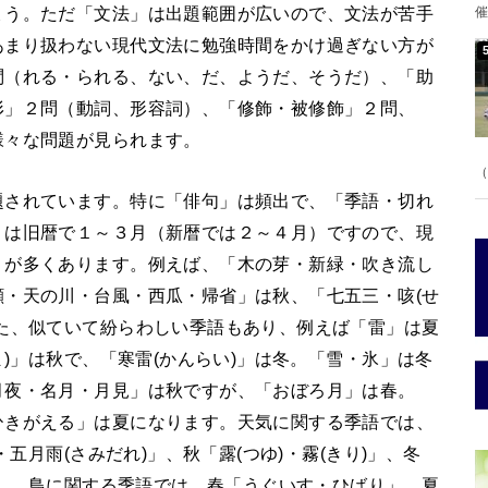
ょう。ただ「文法」は出題範囲が広いので、文法が苦手
催
あまり扱わない現代文法に勉強時間をかけ過ぎない方が
問（れる・られる、ない、だ、ようだ、そうだ）、「助
形」２問（動詞、形容詞）、「修飾・被修飾」２問、
様々な問題が見られます。
（
題されています。特に「俳句」は頻出で、「季語・切れ
」は旧暦で１～３月（新暦では２～４月）ですので、現
」が多くあります。例えば、「木の芽・新緑・吹き流し
・天の川・台風・西瓜・帰省」は秋、「七五三・咳(せ
た、似ていて紛らわしい季語もあり、例えば「雷」は夏
ま)」は秋で、「寒雷(かんらい)」は冬。「雪・氷」は冬
月夜・名月・月見」は秋ですが、「おぼろ月」は春。
ひきがえる」は夏になります。天気に関する季語では、
・五月雨(さみだれ)」、秋「露(つゆ)・霧(きり)」、冬
られ」。鳥に関する季語では、春「うぐいす・ひばり」、夏