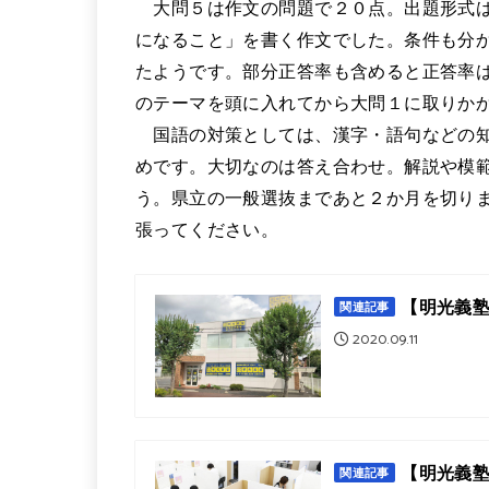
大問５は作文の問題で２０点。出題形式は
になること」を書く作文でした。条件も分
たようです。部分正答率も含めると正答率
のテーマを頭に入れてから大問１に取りか
国語の対策としては、漢字・語句などの知
めです。大切なのは答え合わせ。解説や模
う。県立の一般選抜まであと２か月を切り
張ってください。
【明光義
関連記事
2020.09.11
【明光義
関連記事