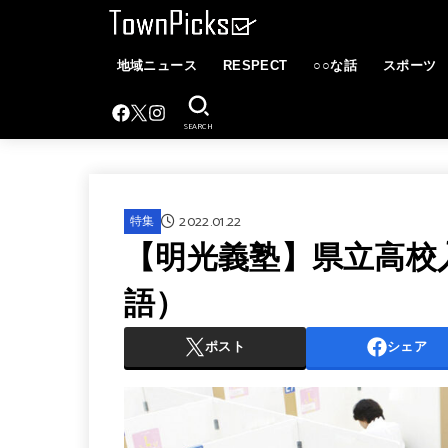
地域ニュース
RESPECT
○○な話
スポーツ
SEARCH
2022.01.22
特集
【明光義塾】県立高校
語）
ポスト
シェア