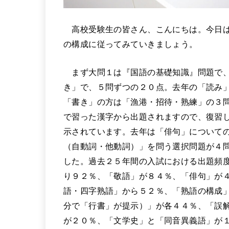
高校受験生の皆さん、こんにちは。今日は
の構成に従ってみていきましょう。
まず大問１は『国語の基礎知識』問題で、
き」で、５問ずつの２０点。去年の「読み
「書き」の方は「漁港・招待・熟練」の３
で習った漢字から出題されますので、復習
示されています。去年は「俳句」について
（自動詞・他動詞）」を問う選択問題が４
した。過去２５年間の入試における出題頻
り９２％、「敬語」が８４％、「俳句」が
語・四字熟語」から５２％、「熟語の構成
分で「行書」が提示）」が各４４％、「誤
が２０％、「文学史」と「同音異義語」が