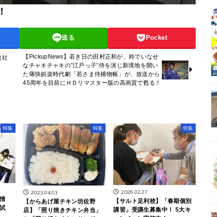
！
送る
Pocket
【PickupNews】若き日の田村正和が、粋でいなせ
（社
なチャキチャキの”江戸っ子”侍を演じ新境地を開い
た痛快娯楽時代劇「若さま侍捕物帳」が、放送から
45周年を目前にＨＤリマスター版の高画質で甦る！
特集
特集
特集
2026.02.27
2023.04.03
情
【サルト足利校】「春期個別
【からあげ屋チキン坊佐野
試
講習」受講生募集中！ 5大キ
店】「照り焼きチキン弁当」