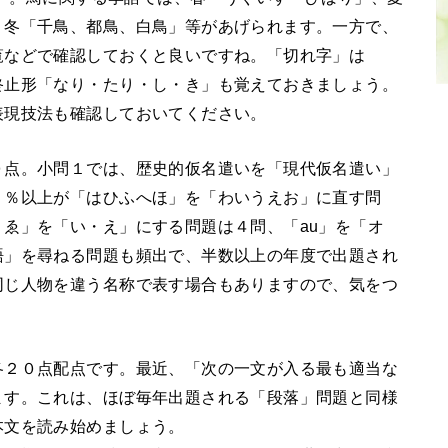
、冬「千鳥、都鳥、白鳥」等があげられます。一方で、
覧などで確認しておくと良いですね。「切れ字」は
終止形「なり・たり・し・き」も覚えておきましょう。
表現技法も確認しておいてください。
０点。小問１では、歴史的仮名遣いを「現代仮名遣い」
５％以上が「はひふへほ」を「わいうえお」に直す問
ゑ」を「い・え」にする問題は４問、「au」を「オ
語」を尋ねる問題も頻出で、半数以上の年度で出題され
同じ人物を違う名称で表す場合もありますので、気をつ
各２０点配点です。最近、「次の一文が入る最も適当な
ます。これは、ほぼ毎年出題される「段落」問題と同様
本文を読み始めましょう。