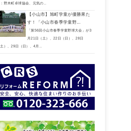
：野木町卓球協会、元気の...
【小山市】旭町学童が優勝果た
す！「小山市春季学童野...
「第56回小山市春季学童野球大会」が3
月21日（土）、22日（日）、28日
土）、29日（日）、4月...