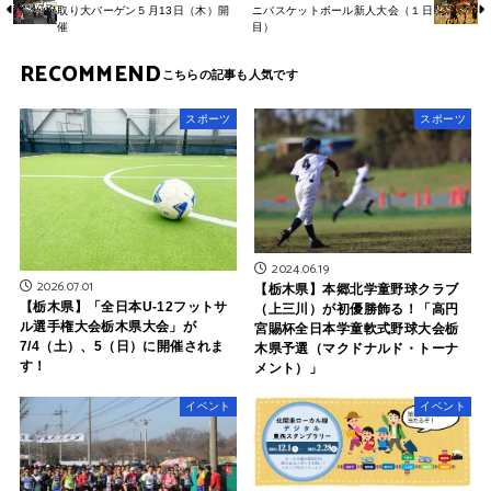
取り大バーゲン５月13日（木）開
ニバスケットボール新人大会（１日
催
目）
RECOMMEND
スポーツ
スポーツ
2024.06.19
2026.07.01
【栃木県】本郷北学童野球クラブ
【栃木県】「全日本U-12フットサ
（上三川）が初優勝飾る！「高円
ル選手権大会栃木県大会」が
宮賜杯全日本学童軟式野球大会栃
7/4（土）、5（日）に開催されま
木県予選（マクドナルド・トーナ
す！
メント）」
イベント
イベント