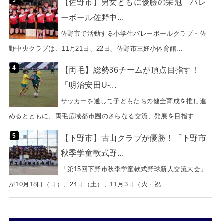
【佐野市】男女ともに優勝の栄冠 バレ
ーボール佐野中...
佐野市で活動する小学生バレーボールクラブ・佐
野中央クラブは、11月21日、22日、佐野市三好小体育館...
【両毛】総勢36チームが頂点目指す！
「明治安田U-...
サッカーを通して子どもたちの健全育成を推し進
めるとともに、両毛広域都市圏のさらなる交流、発展を目指す...
【下野市】古山クラブが優勝！「下野市
秋季学童軟式野...
「第15回下野市秋季学童軟式野球新人交流大会」
が10月18日（日）、24日（土）、11月3日（火・祝...