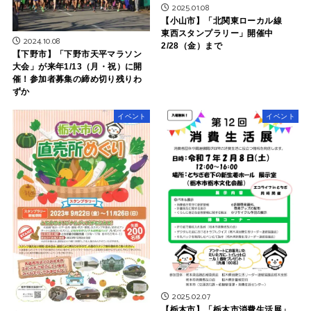
2025.01.08
【小山市】「北関東ローカル線
東西スタンプラリー」開催中
2024.10.08
2/28（金）まで
【下野市】「下野市天平マラソン
大会」が来年1/13（月・祝）に開
催！参加者募集の締め切り残りわ
ずか
イベント
イベント
2025.02.07
【栃木市】「栃木市消費生活展」