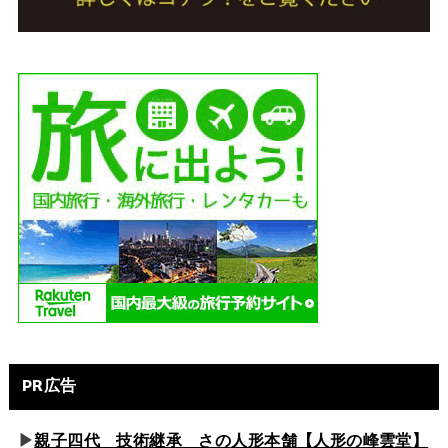
PR広告
▶
親子四代 技術継承 さの人形本舗【人形の峰雲堂】