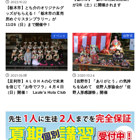
2023.10.22
が2/8（土）に開催されます
【栃木市】とち介のオリジナルグ
ッズがもらえる！「栃木市の直売
所めぐりスタンプラリー」が
11/26（日）まで開催中！
イベント
佐野市
2021.03.08
2020.10.24
【足利市】ＡＬＯＨＡの心で未来
【佐野市】「ありがとう」の気持
を信じて「お寺でフラ」４月４日
ちを込めて 佐野人形協会が「佐
（日）開催！ Laule’a Hula Club
野人形感謝祭」開催