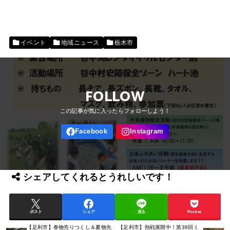
イベント
地域ニュース
栃木市
FOLLOW
シェアしてくれるとうれしいです！
ポスト
シェア
送る
Pocket
【足利市】春物売りつくし＆夏物先
【足利市】熱戦展開中！第38回ミ