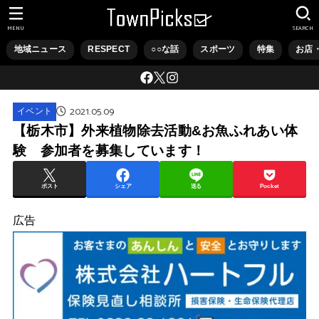
MENU
SEARCH
地域ニュース
RESPECT
○○な話
スポーツ
特集
お店
2021.05.09
イベント
【栃木市】外来植物除去活動&お魚ふれあい体
験 参加者を募集しています！
ポスト
シェア
送る
Pocket
広告